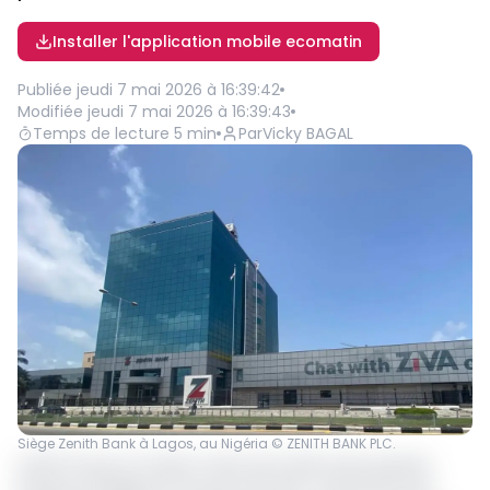
Installer l'application mobile ecomatin
Publiée
jeudi 7 mai 2026 à 16:39:42
Modifiée
jeudi 7 mai 2026 à 16:39:43
Temps de lecture
5
min
Par
Vicky BAGAL
Siège Zenith Bank à Lagos, au Nigéria © ZENITH BANK PLC.
Zenith Group, la maison mère de la 2ème plus grande