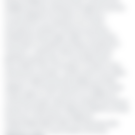
banque du Nigéria en termes d’actifs, a annoncé avoir
engagé le processus d’obtention de l’agrément bancaire
en vue de déployer ses activités au Cameroun. «
Conformément à son expansion sur le marché
francophone, la banque a entamé son processus
d’implantation dans la région CEMAC (Communauté
économique et monétaire de l’Afrique centrale) par le
Cameroun », a déclaré Dr Adaora Umeoji, directrice
générale du groupe, dans un communiqué récent.
Aucun détail n’a été communiqué à ce stade sur l’état
d’avancement du dossier. Toutefois, dans la zone CEMAC,
l’octroi d’un agrément bancaire implique une double
validation. La Commission bancaire de l’Afrique centrale
(Cobac) délivre un avis conforme sur la viabilité et la
conformité du projet, tandis que le ministère des Finances
du pays d’accueil prononce l’agrément définitif sur la base
de cet avis, conformément au règlement
n°01/24/CEMAC/UMAC/COBAC du 20 décembre 2024.
Sollicitée, la Cobac n’a pas souhaité commenter.