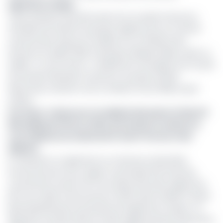
Agrément unique
Cette initiative intervient près d’un an après l’annonce
officielle de l’intérêt du groupe nigérian pour le marché
camerounais. Reçue en audience au ministère des
Finances en juillet 2025, la banque indiquait déjà vouloir s’y
établir « à court terme ». Initialement envisagé via le rachat
de Société Générale Cameroun, le projet semble
désormais s’orienter vers la création d’une filiale à part
entière.
Lire aussi :
Cameroun: les dépôts bancaires frôlent 8
500 milliards FCFA en 2024, portés par la collecte à
vue (Tableau du classement selon l’encours des
dépôts)
En obtenant un agrément au Cameroun (première
économie de la sous-région et principal hub financier,
concentrant environ 52 % du réseau bancaire régional et
66 % du crédit à l’économie en 2024 selon la BEAC) Zenith
Bank bénéficierait du principe de l’agrément unique. Ce
dispositif, introduit dans le cadre réglementaire révisé de la