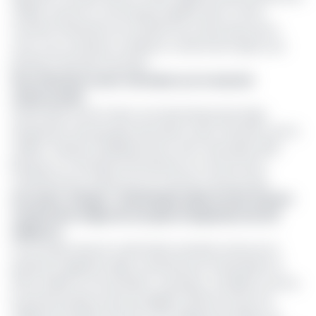
CEMAC, permet à une banque agréée dans un État
membre d’étendre ses activités aux autres pays de la
zone, sous certaines conditions, notamment après une
période minimale d’activité.
Une offensive ouest-africaine sur le marché
camerounais
Zenith Bank s’inscrit dans une dynamique plus large
d’expansion des groupes bancaires ouest-africains vers la
CEMAC. Plusieurs établissements, dont Vista Bank, NSIA
Banque et Coris Bank International, ont récemment
manifesté leur intérêt pour le marché camerounais.
Lire aussi :
Afrique : Zenith Bank cible la Côte d’Ivoire
comme 1ère étape de son plan d’expansion de 231
millions $
Si son projet aboutit, Zenith Bank viendrait renforcer la
présence nigériane déjà constituée par United Bank for
Africa (UBA) et Access Bank. Le groupe, considéré comme
le premier prêteur privé du Nigeria, affiche environ 19