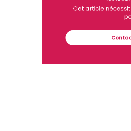
Cet article néces
Recevez notre briefing économiq
po
Contact
En vous inscrivant à la newsletter, vous acceptez de 