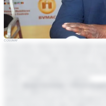
COSUMAF
Réuni en session ordinaire le 20 décembre 2022 à Librevi
marché financier d’Afrique centrale(COSUMAF) a acc
de placements (FCP). Il s’agit notamment de « FCP C
de gestion d’actifs pilotée par le camerounais Marc Ka
garanties par un organisme international à caractère
la CEMAC » renseigne la décision du régulateur.
Lire aussi :
Épargne domestique : l’offensive des ges
La Cosumaf a également accordé son visa à « FCP Eco
respectivement promus par EDC Asset Management 
titres de créances et autres valeurs mobilières émis s