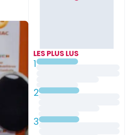
LES PLUS LUS
1
2
3