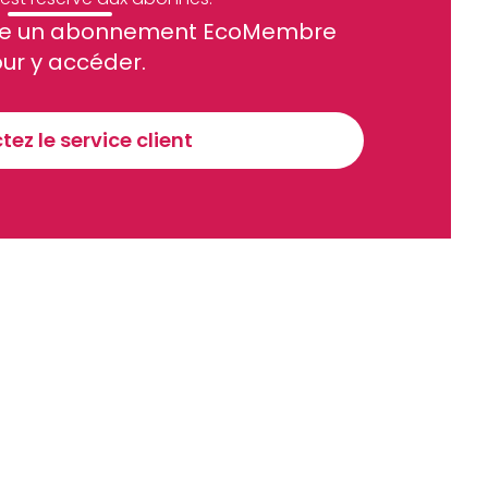
site un abonnement EcoMembre
ue et financier tous les jours avant 10 heures.
ur y accéder.
Sinscrire a la newsletter
ez le service client
recevoir nos communications. Vous pouvez vous désabonner à tout moment