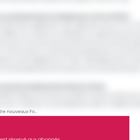
ne constituent pas un danger pour notre activité »
e
ement(ECAM) a également reçu l’agrément de son 3
FCP.
édié à CCA-Bank et sa clientèle. Son objectif est de fou
formant et innovant lui permettant de tirer profit des op
CCA Performance», ECAM mise principalement sur les titre
ation et les Obligations du Trésor Assimilables dont le 
urra éventuellement être investi sur les marchés financie
s communs de placement dans la Cemac
bilières dépourvue de personnalité morale et ayant pour
ir pour constituer un portefeuille de valeurs mobilières div
La Cosumaf autorise quatre nouveaux Fonds communs de placement dans la CEMAC
e est réservé aux abonnés.