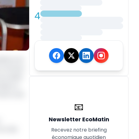
4
illance du
ds communs
e société
mises ou
OCDE ou de
📧
Newsletter EcoMatin
»
 sur des
Recevez notre briefing
économique quotidien