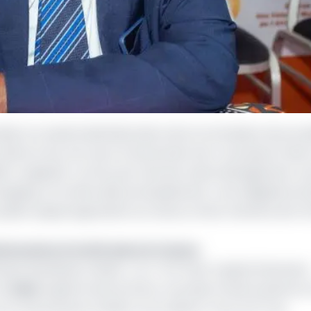
lle, le conseil d’administration de la Commission de surve
ordé son feu vert pour le lancement de 4 nouveaux fon
RBC Longévité » promu par Harvest Asset Management, un
mgaing. Ce fonds cible principalement « les obligations é
 public auquel appartient au moins un État membre de l’
tionnaires d’actifs dans la Cemac
bank Monétaire CEMAC » et « FCP Enko Capital Palmarès 
et
Enko
Capital Central Africa. Ces deux fonds investiront
e
ur le marché de Ia CEMAC et en dehors. Pour le 2
cas,