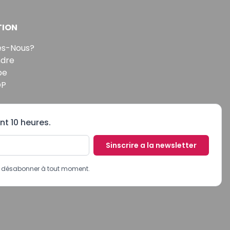
TION
s-Nous?
ndre
pe
DP
nt 10 heures.
Sinscrire a la newsletter
us désabonner à tout moment.