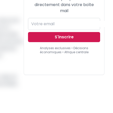
directement dans votre boîte
mail
 Dénommé
rnir à
portunités
S'inscrire
s souverains
rendement
Analyses exclusives • Décisions
économiques • Afrique centrale
rs
 objet de
ersifiées.