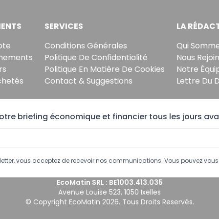
ENTS
SERVICES
LA RÉDAC
pte
Conditions Générales
Qui Somme
nements
Politique De Confidentialité
Nous Rejoi
rs
Politique En Matière De Cookies
Notre Équi
chetés
Contact & Suggestions
Lettre Du 
tre briefing économique et financier tous les jours ava
sletter, vous acceptez de recevoir nos communications. Vous pouvez vo
EcoMatin SRL : BE1003.413.035
Avenue Louise 523, 1050 Ixelles
© Copyright EcoMatin 2026. Tous Droits Reservés.