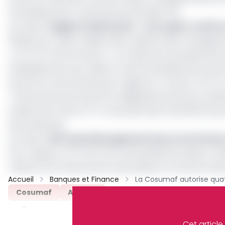
l’investissement ne devrait pas excéder 15%.
Lire aussi :
Eugène Cissé Kouoh : « Les crypto-actifs 
Pilotée par Cédric Ndalle, Elite Capital Asset manag
« FCP CCA Performance », ce fonds sera exclusivement d
l’établissement de crédit un outil d’investissement per
qu’offre le marché financier régional. A travers «FCP 
; notamment les emprunts obligataires émis par syndic
oscille entre 5,5% et 7%. Une partie des fonds (15%) po
internationaux.
Lire aussi :
ESS Asset Management lance trois fond
Pour rappel, un FCP est une copropriété de valeurs mo
collecter les fonds de ses souscripteurs et de les invest
Accueil
Banques et Finance
Cosumaf
Archive
Partager
Cet articl