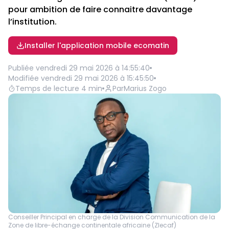
pour ambition de faire connaitre davantage
l’institution.
Installer l'application mobile ecomatin
Publiée
vendredi 29 mai 2026 à 14:55:40
Modifiée
vendredi 29 mai 2026 à 15:45:50
Temps de lecture
4
min
Par
Marius Zogo
Conseiller Principal en charge de la Division Communication de la
Zone de libre-échange continentale africaine (Zlecaf)