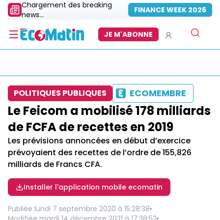
Chargement des breaking
FINANCE WEEK 2026
news...
JE M'ABONNE
ECOMEMBRE
POLITIQUES PUBLIQUES
Le Feicom a mobilisé 178 milliards
de FCFA de recettes en 2019
Les prévisions annoncées en début d’exercice
prévoyaient des recettes de l’ordre de 155,826
milliards de Francs CFA.
Installer l'application mobile ecomatin
Publiée
lundi 7 septembre 2020 à 15:28:38
Modifiée
mardi 14 décembre 2021 à 17:38:52