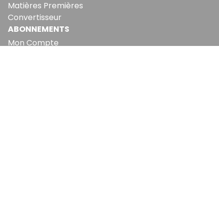
Matières Premières
Convertisseur
ABONNEMENTS
Mon Compte
Mes Abonnements
Newsletters
Articles Achetés
SERVICES
Conditions Générales
Politique De Confidentialité
Politique En Matière De Cookies
Contact & Suggestions
LA RÉDACTION
Qui Sommes-Nous?
Nous Rejoindre
Notre Équipe
Lettre Du DP