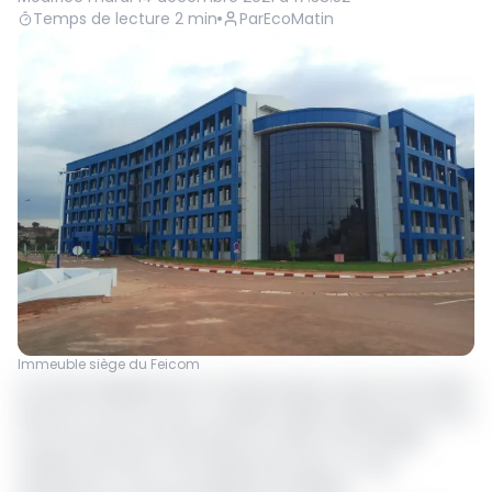
Temps de lecture
2
min
Par
EcoMatin
Immeuble siège du Feicom
Le Fonds d’équipement et d’intervention intercommunales
(Feicom) informe qu’il a mobilisé 178,516 milliards de Francs
CFA de ressources financières en 2019 contre 155,826
milliards de Francs CFA initialement prévu. Ce qui
représente un taux de réalisation de 111,56%.