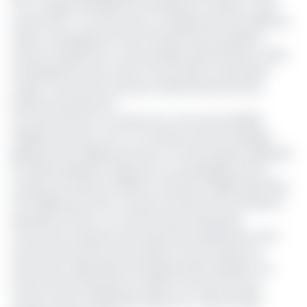
CFA. Il s’agit principalement d’initiatives à impact social,
notamment : la construction et équipement des salles de
classe, aménagement des infrastructures sanitaires,
travaux d’adduction en eau potable, électrification rurale,
aménagement des routes communales et des pistes
rurales, construction de ponts, désenclavement des
bassins de production.
Au total, le Feicom a reversé aux communes 96,089
milliards de Francs CFA. Ce montant inclut l’enveloppe
globale de 36 milliards de Francs CFA de dotation générale
à la décentralisation allouée aux municipalités pour le
compte de l’exercice 2019, les centimes additionnels fixés
à 15 milliards de Francs CFA par trimestre et les dotations
spéciales de l’Etat. A ce financement partiel des
communes s’ajoutent des quotes part prélevées sur les
recettes des services des impôts et de la douane en
faveur des collectivités territoriales décentralisées. Les
recettes ainsi affectées en 2019 ne sont pas encore
connus mais en 2018, elles étaient de l’ordre de 151,6