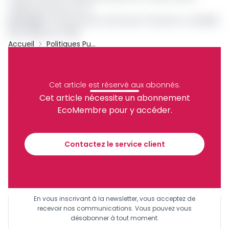
milliards de Francs CFA.
Lire aussi
:
Financement communal : la Feicom a mobilisé
108 milliards en 2018
Accueil
Politiques Publiques
Feicom
Archive
Partager
Cet article est réservé aux abonnés.
Cet article nécessite un abonnement
EcoMembre pour y accéder.
Recevez notre briefing économique et
financier tous les jours avant 10 heures.
Contactez le service client
Sinscrire a la newsletter
En vous inscrivant à la newsletter, vous acceptez de
recevoir nos communications. Vous pouvez vous
désabonner à tout moment.