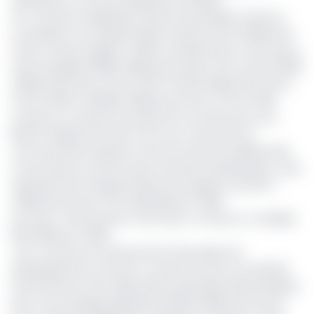
Les recettes enregistrées durant le précédent exercice
connaissent une augmentation de plus de 20 milliards de
Francs CFA par rapport à 2018. La banque des communes y
avait enregistré 108,81 milliards de Francs CFA contre 149,89
milliards de Francs CFA en 2017, 137,391 milliards de Francs
CFA en 2016 et 148,282 milliards de Francs CFA en 2015.
Le Feicom a reversé une partie de ces ressources, soit
85,570 milliards de Francs CFA, aux communes et
communautés urbaines à titre de centimes additionnels
communaux et autres taxes soumises à péréquation. Cela
représente 6% d’augmentation par rapports aux 83,77
milliards de Francs CFA redistribués en 2018.
Lire aussi :
Financement communal : Le Feicom a mobilisé
108 milliards en 2018
Pour ce qui est du financement des projets de
développement, le Feicom a annoncé avoir accordé 106
financements à 92 collectivités territoriales décentralisées
pour une enveloppe globale de 10,519 milliards de Francs