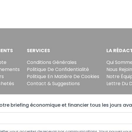
ENTS
SERVICES
LA RÉDAC
pte
Conditions Générales
Qui Somme
nements
Politique De Confidentialité
Nous Rejoi
rs
Politique En Matière De Cookies
Notre Équi
chetés
Contact & Suggestions
Lettre Du 
tre briefing économique et financier tous les jours ava
sletter, vous acceptez de recevoir nos communications. Vous pouvez vo