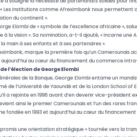
 a souligné la nécessité de partenariats solides pour fin
 « Les institutions comme Afreximbank nous permettent de
ation du continent ».
eorge Elombi de « symbole de l’excellence africaine », salu
e à la vision ». Sa nomination, a-t-il ajouté, « incarne une 
la main à ses enfants et à ses partenaires ».
freximbank, marque la première fois qu’un Camerounais ac
et aujourd’hui au cœur du financement du commerce intra-
 de l’élection de George Elombi
s générales de la Banque, George Elombi entame un manda
ômé de l’Université de Yaoundé et de la London School of E
 qu’il a rejointe en 1996 avant d’en devenir vice-président e
 devient ainsi le premier Camerounais et l’un des rares fr
ine fondée en 1993 et aujourd’hui au cœur du financement
 promis une orientation stratégique « tournée vers la tra