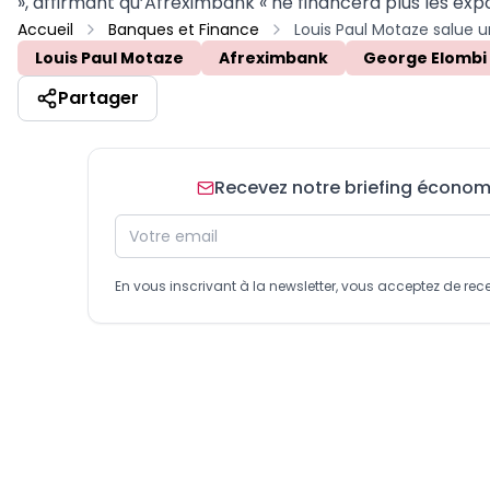
», affirmant qu’Afreximbank « ne financera plus les expo
Accueil
Banques et Finance
Louis Paul Motaze
Afreximbank
George Elombi
Partager
Recevez notre briefing économiq
En vous inscrivant à la newsletter, vous acceptez de 