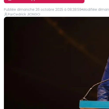
Publiée
dimanche 26 octobre 2025 à 08:38:59
Modifiée
diman
Par
Cedrick JIONGO