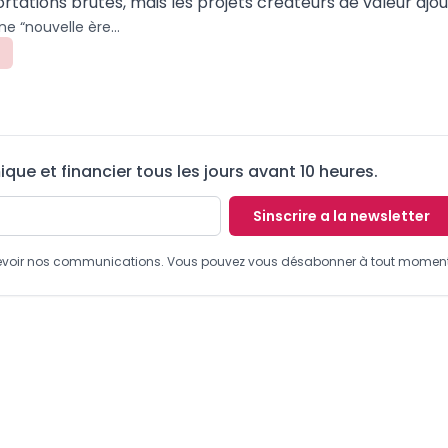
rtations brutes, mais les projets créateurs de valeur ajou
Louis Paul Motaze salue une “nouvelle ère” pour Afreximbank sous la présidence de George Elombi
ue et financier tous les jours avant 10 heures.
Sinscrire a la newsletter
recevoir nos communications. Vous pouvez vous désabonner à tout moment