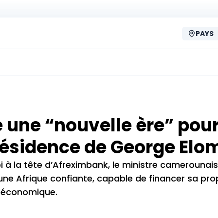
PAYS
e une “nouvelle ère” pou
résidence de George Elo
i à la tête d’Afreximbank, le ministre camerounai
d’une Afrique confiante, capable de financer sa pro
é économique.