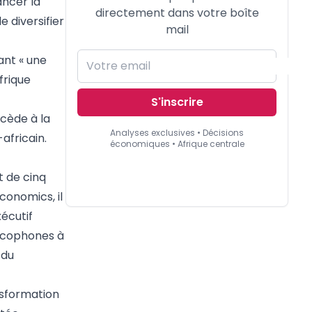
ancer la
directement dans votre boîte
 diversifier
mail
ant « une
Afrique
S'inscrire
cède à la
Analyses exclusives • Décisions
africain.
économiques • Afrique centrale
t de cinq
conomics, il
xécutif
ancophones à
 du
nsformation