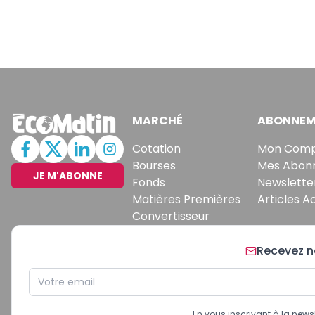
MARCHÉ
ABONNEM
Cotation
Mon Com
Bourses
Mes Abon
JE M'ABONNE
Fonds
Newslette
Matières Premières
Articles A
Convertisseur
Recevez no
En vous inscrivant à la new