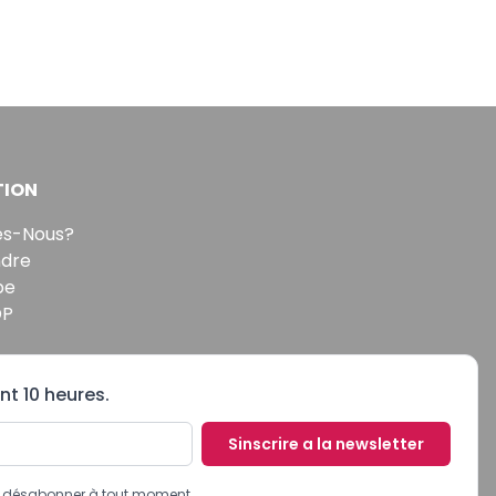
TION
s-Nous?
ndre
pe
DP
nt 10 heures.
Sinscrire a la newsletter
us désabonner à tout moment.