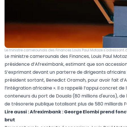
Le ministre camerounais des Finances Louis Paul Motaze s'adressant à
Le ministre camerounais des Finances, Louis Paul Motaze
présidence d’Afreximbank, estimant que son accession m
S’exprimant devant un parterre de dirigeants africains
président sortant, Benedict Oramah, pour avoir fait d’
l’intégration africaine ». Il a rappelé l’appui concret
conteneurs du port de Douala (80 millions d'euros), de l’
de trésorerie publique totalisant plus de 580 milliards 
Lire aussi :
Afreximbank : George Elombi prend fonct
brut