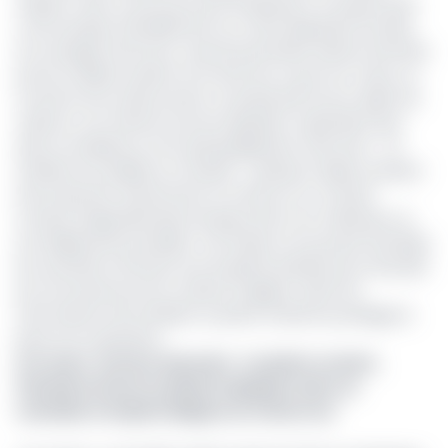
d’après-midi. La structure qui l’employait n’a toujours pas
communiqué officiellement sur cette disparition brutale
du manager de 52 ans, mais les premières alertes données
par les médias ivoiriens font état de ce que son corps, au
moment de sa découverte, ne présentait aucun signe de
violence. Les mêmes sources signalent cependant que
dans sa résidence où le quinquagénaire vivait seul – sa
famille est installée au Canada -, plusieurs objets auraient
été emportés. Notamment sa voiture et un certain
nombre d’appareils électroniques dont son ordinateur et
ses téléphones portables. Ces indices ont poussé d’emblée
les autorités à instruire une enquête policière pour élucider
les circonstances de ce décès tragique. Selon les
informations de EcoMatin, la police ivoirienne privilégie la
piste d'un assassinat.
Lire aussi :
Secteur bancaire : en pleine cession,
Standard Chartered Bank impliquée dans un
scandale d'emplois illégaux au Cameroun