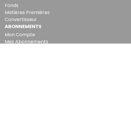
Fonds
Matières Premières
Convertisseur
ABONNEMENTS
Mon Compte
Mes Abonnements
Newsletters
Articles Achetés
SERVICES
Conditions Générales
Politique De Confidentialité
Politique En Matière De Cookies
Contact & Suggestions
LA RÉDACTION
Qui Sommes-Nous?
Nous Rejoindre
Notre Équipe
Lettre Du DP