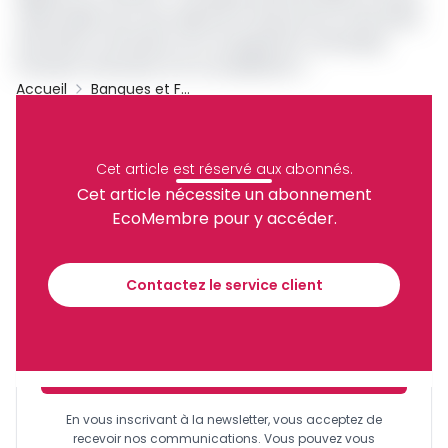
responsable avec des objectifs à long terme et des prises
de position tranchées sur le changement climatique,
l’inclusion financière et la mondialisation ».
Accueil
Banques et Finance
Cameroun
Standard Chartered Bank
Nécrologie
John Mokom
Archive
Cet article est réservé aux abonnés.
Partager
Cet article nécessite un abonnement
EcoMembre pour y accéder.
Recevez notre briefing économique et
financier tous les jours avant 10 heures.
Contactez le service client
Sinscrire a la newsletter
En vous inscrivant à la newsletter, vous acceptez de
recevoir nos communications. Vous pouvez vous