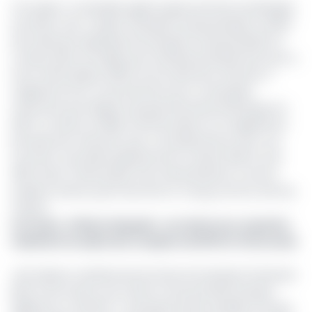
Cet expert-comptable agréé auprès de l’Etat du Michigan,
aux États-Unis, a rejoint Standard Chartered Bank a hérité
de la direction générale de Standard Chartered Bank en
octobre 2021, une filiale qu’il maîtrisait parfaitement pour y
avoir officié depuis 2018 comme directeur financier. Il
s’agissait là d’un couronnement pour ce banquier
chevronné qui intègre le groupe bancaire britannique en
2007, à travers sa filiale camerounaise où il a également
été directeur financier, puis, cumulativement avec ces
fonctions, secrétaire général entre octobre 2012 et avril
2015. Avant, il était passé chez General Motors comme
auditeur interne, puis chez Ernst & Young comme chef de
mission.
Lire aussi :
Affaire Danpullo : au Cameroun, la justice
maintient la saisie des comptes de MTN et Chococam
John Mokom ambitionnait de faire de Standard Chartered
Bank Côte d’Ivoire, qui a été la route première banque
digitale du continent, « la banque la plus durable et la plus