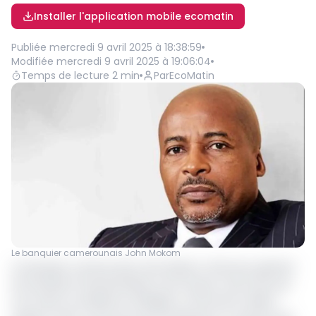
Installer l'application mobile ecomatin
Publiée
mercredi 9 avril 2025 à 18:38:59
Modifiée
mercredi 9 avril 2025 à 19:06:04
Temps de lecture
2
min
Par
EcoMatin
Le banquier camerounais John Mokom
Le banquier camerounais John Mokom, Directeur général
de Standard Chartered Bank Côte d’Ivoire a été retrouvé
mort dans sa résidence d’Abidjan ce 09 avril en début