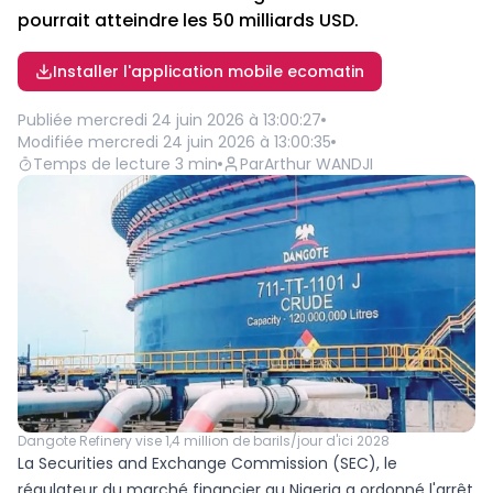
pourrait atteindre les 50 milliards USD.
Installer l'application mobile ecomatin
Publiée
mercredi 24 juin 2026 à 13:00:27
Modifiée
mercredi 24 juin 2026 à 13:00:35
Temps de lecture
3
min
Par
Arthur WANDJI
Dangote Refinery vise 1,4 million de barils/jour d'ici 2028
La Securities and Exchange Commission (SEC), le
régulateur du marché financier au Nigeria a ordonné l'arrêt