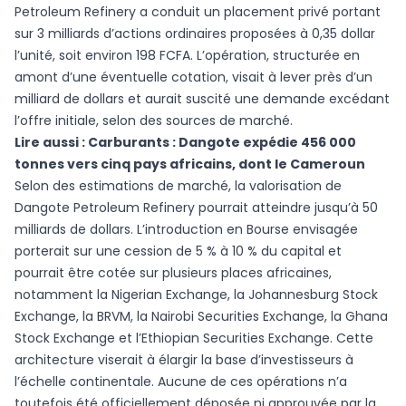
Petroleum Refinery a conduit un placement privé portant
sur 3 milliards d’actions ordinaires proposées à 0,35 dollar
l’unité, soit environ 198 FCFA. L’opération, structurée en
amont d’une éventuelle cotation, visait à lever près d’un
milliard de dollars et aurait suscité une demande excédant
l’offre initiale, selon des sources de marché.
Lire aussi :
Carburants : Dangote expédie 456 000
tonnes vers cinq pays africains, dont le Cameroun
Selon des estimations de marché, la valorisation de
Dangote Petroleum Refinery pourrait atteindre jusqu’à 50
milliards de dollars. L’introduction en Bourse envisagée
porterait sur une cession de 5 % à 10 % du capital et
pourrait être cotée sur plusieurs places africaines,
notamment la Nigerian Exchange, la Johannesburg Stock
Exchange, la BRVM, la Nairobi Securities Exchange, la Ghana
Stock Exchange et l’Ethiopian Securities Exchange. Cette
architecture viserait à élargir la base d’investisseurs à
l’échelle continentale. Aucune de ces opérations n’a
toutefois été officiellement déposée ni approuvée par la