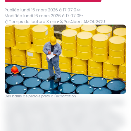
Publiée
lundi 16 mars 2026 à 17:07:04
Modifiée
lundi 16 mars 2026 à 17:07:05
Temps de lecture
3
min
Par
Albert AMOUGOU
Des barils de pétrole prêts à l'exportation
À fin 2025, les performances financières de Vaalco Energy,
compagnie pétrolière cotée à New York, reculent au
Gabon. Selon son rapport annuel publié le 12 mars 2026, le
chiffre d’affaires passe de 236,2 millions de dollars en 2024
à 208,3 millions de dollars en 2025, soit de 141,7 milliards