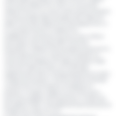
FCFA à 124,9 milliards FCFA (-11,8 %), un recul de 16,8
milliards FCFA sur un an. Dans le même temps, le bénéfice
net passe de 205,9 millions de dollars à 181,7 millions de
dollars, soit de 123,5 milliards FCFA à 109 milliards FCFA (-11
%), une baisse d’environ 14 milliards FCFA.
Parallèlement, la production issue de son bloc offshore
Etame Marin et des champs SEENT (South East
Etame/North Tchibala) et Ebouri progresse de près de 6 %,
à 8 614 barils par jour en moyenne sur la période. Les
ventes de brut atteignent 3,14 millions de barils en 2025,
contre 2,97 millions en 2024, soit 173 000 barils
supplémentaires. Même si George Maxwell, PDG de Vaalco,
a indiqué que le groupe a « livré des résultats trimestriels
constants qui ont soit respecté, soit dépassé nos
prévisions », le rapport souligne tout de même que la
performance globale a été impactée par « la baisse des
prix réalisés en 2025 », le baril gabonais ayant perdu plus de
13 dollars de sa valeur en un an.