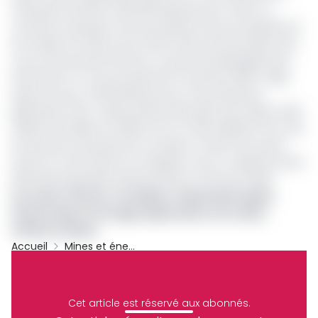
nationale, estimée à 200 000 barils par jour. Dans ce
contexte, le groupe a lancé la phase 3 de son programme
de forage sur le bloc pour éviter l’effet de fluctuation des
cours sur ses performances. Le puits de développement
Etame 15H-ST, mis en production en janvier 2026, a déjà
ajouté environ 2 000 barils par jour à sa production
gabonaise. Enfin, Vaalco prévoit d’investir entre 290 et 360
millions de dollars en 2026, soit 174 à 216 milliards FCFA, afin
de soutenir sa production au Gabon et dans ses autres
actifs en Côte d’Ivoire et en Égypte, avec un objectif de 50
000 barils équivalent pétrole par jour à l’horizon 2030.
Lire aussi :
Pétrole : au Gabon, l’américain Vaalco
échoue dans un forage exploratoire sur le bloc
offshore Etame
Accueil
Mines et énergies
Pétrole
Gabon
Vaalco Energy
Profits
Partager
Cet article est réservé aux abonnés.