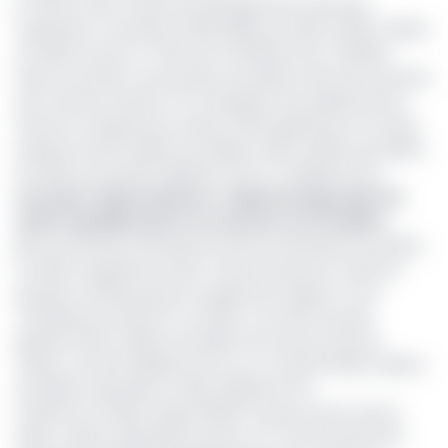
En effet, le prix moyen du baril gabonais vendu par
l’opérateur a reculé de 79,52 dollars en 2024 à 66,27 dollars
en 2025, soit de 47 700 FCFA à 39 800 FCFA (-16,66%).
Selon la société, cette baisse neutralise l’effet de la hausse
des volumes vendus. Par conséquent, les prélèvements
fiscaux et redevances versés à l’État gabonais ont reculé,
passant de 32,5 millions de dollars à 28,4 millions de dollars
en 2025, soit de 19,5 milliards FCFA à 17 milliards FCFA.
Lire aussi :
Hydrocarbures : Vaalco Energy cède ses
actifs canadiens pour se recentrer sur le Gabon
Bien qu’affichant des performances financières en baisse,
le Gabon représente 41,64 % de la production totale du
groupe en 2025, prenant du galon par rapport à une
contribution de 35,42 % en 2024. Les actifs du pays
génèrent 181,7 millions de dollars de revenus nets de
Vaalco, soit 109 milliards FCFA, sur un total de 359,2 millions
de dollars, équivalent à 215,5 milliards FCFA.
Présente au Gabon depuis 1995 à travers le bloc Etame
Marin, Vaalco représente environ 4,3 % de la production