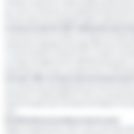
manœuvre repose sur l’Arabie saoudite, qui doit porter s
jour, tout en conservant une capacité de réserve de 2,2 
Émirats arabes unis produisaient déjà au-delà de leurs 
La Cemac au sein de l’OPEP : faible poids mais for
Au sein de la Cemac, le Gabon, le Congo et la Guinée é
mensuel de l’organisation pour juillet 2025, leur produc
2 % de la production totale de l’OPEP. Le Gabon a produit
Le Congo a enregistré environ 280 000 barils par jour, 
équatoriale, pour sa part, a produit environ 70 000 bari
Lire aussi :
OPEP : la Cemac reste sous la barre des
Ces volumes, bien que significatifs pour les économies
dominé par l’Arabie saoudite et l’Irak. Les trois pays d
experts invoquant des contraintes techniques et une 
pays.
Des difficultés structurelles au sein du cartel
Malgré ces ajustements, l’OPEP+ reste confrontée à des