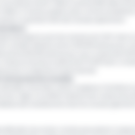
a production de 9,07 millions à près de 9,98 millions de b
millions. À l’inverse, plusieurs pays comme le Kazakhstan, 
quotas, ce qui limite l’effet des nouveaux ajustements.
te prudence
quatoriale figurent parmi les membres de l’OPEP. Selon l
tion cumulée s’élevait à environ 550 000 barils par jour, s
 près de 200 000 barils par jour, pour un quota fixé à 181 
un niveau proche de son plafond de 273 000 barils. La Gui
ls par jour, en deçà de son quota autorisé.
 2% de la production mondiale
 nationales concernées, restent marginaux à l’échelle du 
e la sous-région ont préféré maintenir leurs niveaux de pro
faiblesse des investissements dans de nouveaux gisement
 difficultés récurrentes. Certains pays peinent à respect