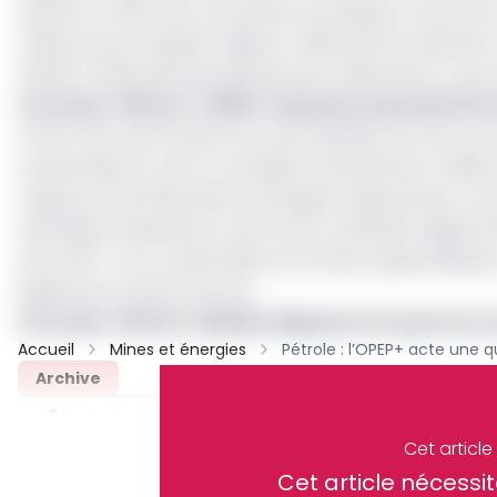
quotas en raison de contraintes techniques ou de sous-
arabes unis, produisent déjà au-delà de leurs plafonds.
limitent l’efficacité des décisions de relèvement ou de 
Lire aussi :
Pétrole : l'OPEP+ rehausse sa production
Il faut noter que l’impact de cette décision sur les co
surabondance, avec un excédent potentiel de 3 millions
l’Agence internationale de l’énergie. Depuis janvier, le 
baril début septembre, avant de se redresser légèrem
de l’OPEP+. Les craintes liées aux tensions géopolitiqu
également soutenu les prix.
Lire aussi :
Pétrole : Malabo dépasse son quota et se
Accueil
Mines et énergies
Archive
Partager
Cet articl
Cet article néces