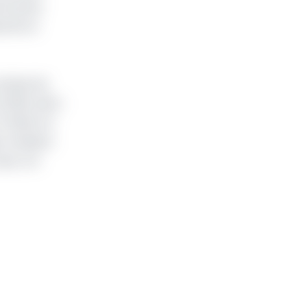
 Émirats
ctifs et
n phase de
 2026, selon
 dollars le
ée modeste
sse, ont