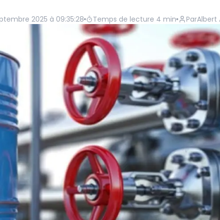
ptembre 2025 à 09:35:28
Temps de lecture
4
min
Par
Alber