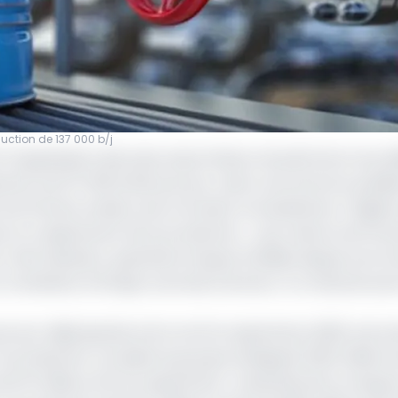
duction de 137 000 b/j
Organisation des pays exportateurs de pétrole et ses all
ction de 137 000 barils par jour, selon une annonce publié
k, les Émirats arabes unis, le Koweït, le Kazakhstan, l’Algér
re un ajustement de la production… sous réserve de l’évo
Cette décision, quatrième hausse d’affilée depuis avril, in
onétaire d’Afrique centrale (Cemac) n’a choisi de suivr
ar jour déjà ajoutés entre avril et septembre 2025, soit pr
a production cumulée du groupe atteignait 31,83 millions 
de 33 millions d’ici fin septembre. L’essentiel de la marge 