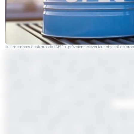
Huit membres centraux de l'OPEP + prévoient relever leur objectif de pro
À compter d’octobre 2025, huit membres centraux de l’
Russie (OPEP+) prévoient relever leur objectif de produ
septembre. Il s’agit de l’Arabie saoudite, la Russie, l’Ira
Les huit pays participants ont décidé de mettre en œuv
conditions de marché », précise le communiqué officiel. 
alors qu’aucun pays de la Communauté économique et m
mouvement, préférant une position prudente.
Cette augmentation s’ajoute aux 2,5 millions de barils p
de la demande mondiale. Selon les données de l’OPEP, l
par jour en mars 2025, contre un objectif révisé à près 