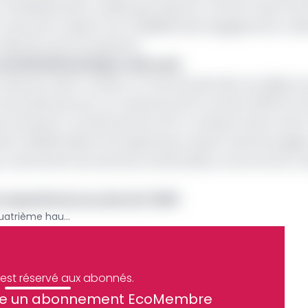
investissements, tandis que d’autres, comme l’Irak et les
 Ces écarts nuisent à la crédibilité des engagements colle
réduction de la production.
 de 548 000 barils/jour dès août
urs devrait rester contenu. Le marché pétrolier est déjà e
 de barils par jour en moyenne entre octobre 2025 et fin
prix du Brent a reculé d’environ 18 %, tombant autour de 67
ent à 66,95 dollars le 8 septembre, après l’annonce jug
es, notamment les sanctions américaines contre le brut ru
 repositionne au sein de l’OPEP
Pétrole : l’OPEP+ acte une quatrième hausse de production sans la Cemac
e est réservé aux abonnés.
site un abonnement EcoMembre