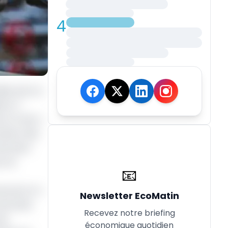
4
iés dont la
e le 7
ie et Oman. «
lution des
tervient
e le
📧
ès de 2,4 %
Newsletter EcoMatin
de barils
Recevez notre briefing
de
économique quotidien