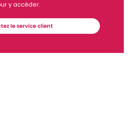
ue et financier tous les jours avant 10 heures.
ur y accéder.
Sinscrire a la newsletter
ez le service client
recevoir nos communications. Vous pouvez vous désabonner à tout moment