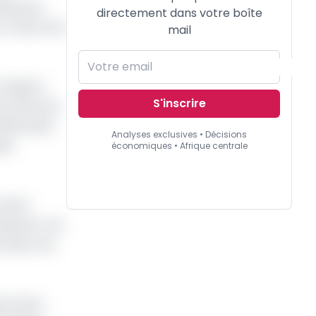
arils par
directement dans votre boîte
l’Irak et les
mail
e rapport
S'inscrire
oit moins de
000 barils.
Analyses exclusives • Décisions
née
économiques • Afrique centrale
cartel
duction. Les
s dans ces
er leurs