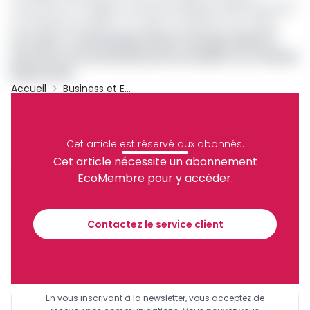
Cameroun et le Nigeria, le groupe dirigé par Mike Raymond
est implanté au Bénin, au Togo, en Guinée et en Suisse.
Lire aussi :
Le britannique Panoro Energy réduit de
deux tiers ses investissements au Gabon et en Guinée
Équatoriale
Accueil
Business et Entreprises
Cameroun
MRS
Amédée Assomo
Archive
Partager
Cet article est réservé aux abonnés.
Cet article nécessite un abonnement
EcoMembre pour y accéder.
Recevez notre briefing économique et
financier tous les jours avant 10 heures.
Contactez le service client
Sinscrire a la newsletter
En vous inscrivant à la newsletter, vous acceptez de