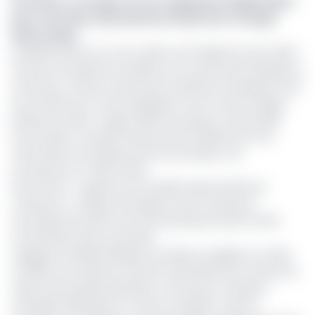
Lire aussi :
Le Congo crée un organisme indépendant
pour contrôler la production de pétrole et de gaz
dans le pays
Amédée Assomo se voit confier une feuille de route claire :
renforcer la présence de MRS sur le marché de l’énergie au
Cameroun. Il devra notamment redresser l’entreprise, dont
les activités de commercialisation sont en berne depuis
plusieurs années : depuis 2019, les stations-service MRS
accumulent un passif de plus de 60 milliards de FCFA.
Cette dette est répartie entre les banques, ses
fournisseurs et même l’État.
Plus encore, « explorer de nouvelles opportunités de
croissance », indique l’entreprise, sera crucial pour
reconquérir les parts de marché perdues durant l’arrêt
momentané de ses activités.
S’agissant de MRS Holdings Ltd, basée au Nigeria et créée
en 1995, ses activités couvrent l’ensemble de la chaîne de
valeur des produits pétroliers (commerce, transport,
stockage, distribution et vente au détail). Outre le