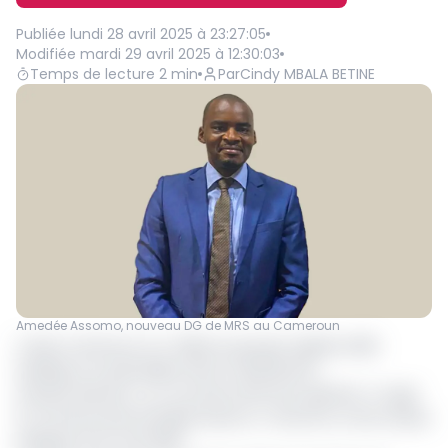
Publiée
lundi 28 avril 2025 à 23:27:05
Modifiée
mardi 29 avril 2025 à 12:30:03
Temps de lecture
2
min
Par
Cindy MBALA BETINE
Amedée Assomo, nouveau DG de MRS au Cameroun
Corlay Cameroun S.A., filiale du groupe nigérian MRS
Holdings Ltd, spécialisée dans la distribution
d’hydrocarbures, a un nouveau Directeur général : il s’agit
du Camerounais Amédée Assomo. L’annonce a été rendue
publique le 1er avril 2025.