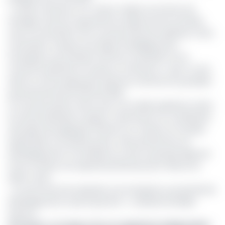
« Corlay Cameroun S.A., acteur majeur du secteur de
l’énergie, annonce aujourd’hui la reprise de ses activités
avec la nomination d’un nouveau Directeur général. Cette
nomination marque une étape stratégique pour
l’entreprise, qui souhaite renforcer sa position sur le
marché du pétrole et du gaz au Cameroun », peut-on lire
dans le communiqué paru dans les colonnes du quotidien
gouvernemental du 28 avril 2025.
Le nouveau patron arrive avec une solide expérience dans
le secteur pétrolier et gazier, notamment en coordination
de projets de logistique offshore au Tchad et en Guinée
équatoriale. Son dernier poste, celui de Directeur du
Développement et du Réseau au sein du groupe Neptune
Oil, lui confère une expertise précieuse pour relever les
défis à venir.
« Je suis honoré de rejoindre une entreprise au potentiel de
développement aussi important », a déclaré Amédée
Assomo.