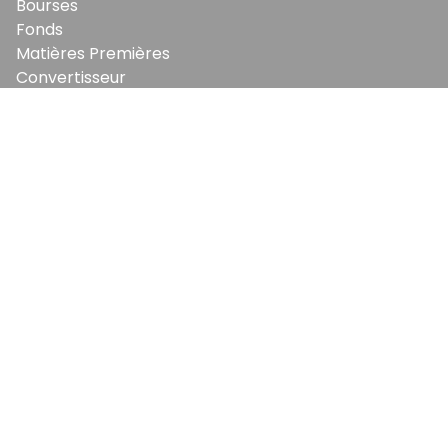
Bourses
Fonds
Matières Premières
Convertisseur
ABONNEMENTS
Mon Compte
Mes Abonnements
Newsletters
Articles Achetés
SERVICES
Conditions Générales
Politique De Confidentialité
Politique En Matière De Cookies
Contact & Suggestions
LA RÉDACTION
Qui Sommes-Nous?
Nous Rejoindre
Notre Équipe