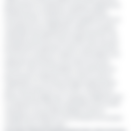
gouvernement à moderniser son groupe multipartite de
l'Initiative pour la Transparence dans les Industries
Extractives (ITIE). Ce groupe, pierre angulaire de l'ITIE, est
une plateforme de collaboration unique en son genre,
rassemblant des représentants du gouvernement, des
entreprises extractives et de la société civile, avec pour
principal rôle de superviser la mise en œuvre local de la
norme ITIE, en assurant la collecte, la réconciliation et la
publication des données sur les revenus du secteur
extractif. Cette recommandation vise à permettre au
pays de lever la suspension de son statut au sein de
l'organisation au cours des prochaines assises prévues
dans moins de deux ans, soit en 2027. L'institution de
Bretton Woods souligne que « le groupe multipartite reste
à moderniser afin d'assurer la participation de la société
civile grâce à une procédure publique ouverte et
transparente de sélection et de nomination de nouveaux
membres de la société civile. »