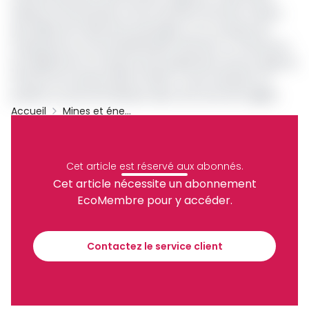
l'absence de données sur les transferts de titres miniers,
des délais de traitement prolongés, et un manque de
transparence sur les bénéficiaires effectifs. Le Cameroun
est également en attente de la publication de ses rapports
ITIE pour les années 2023 et 2024, ce qui maintient sa
position au sein de l'Initiative dans une zone de fragilité.
Accueil
Mines et énergies
Cameroun
FMI
ITIE
Secteur Extractif
Archive
Cet article est réservé aux abonnés.
Partager
Cet article nécessite un abonnement
EcoMembre pour y accéder.
Recevez notre briefing économique et
financier tous les jours avant 10 heures.
Contactez le service client
Sinscrire a la newsletter