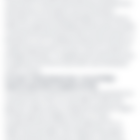
notamment en termes d'attractivité des investissements
internationaux et de relations avec les institutions
financières comme la Banque Mondiale et le FMI. Dans le
détail, une suspension prolongée priverait le pays d'un label
crucial de bonne gouvernance dans le secteur extractif. Le
FMI insiste sur une « accélération décisive des réformes en
matière de gouvernance, de lutte contre la corruption et
d'intégrité financière » et rappelle que les efforts pour lever
la suspension de l'ITIE lors du prochain cycle d'évaluation
restent cruciaux.
Lire aussi :
Guinée Équatoriale : ConocoPhillips
exporte sa première cargaison de GNL
Ces déclarations du FMI font écho aux défis persistants du
Cameroun face à l'ITIE. Le 11 mars 2025, le ministre des
Mines Fuh Calistus Gentry a finalement présenté le rapport
ITIE 2022, après de multiples retards et un sursis
exceptionnel de dix semaines accordées par l'ITIE. Ce
rapport, bien que publié, a été critiqué par des experts
camerounais pour des lacunes majeures, notamment