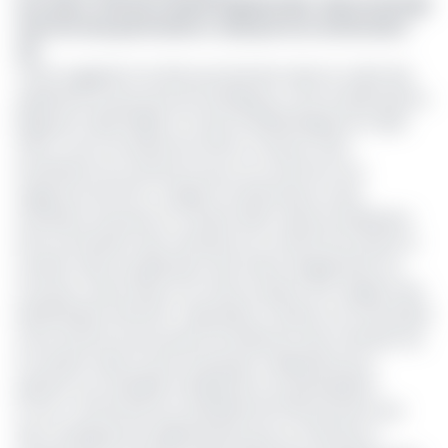
Lire aussi :
Pétrole / Guinée Équatoriale : Meren Energy
cherche des partenaires, mais perd un actionnaire
clé
Cette suggestion du FMI, qui intervient dans le cadre des
septièmes revues de l'Accord Élargi au Titre du Mécanisme
Élargi de Crédit (MEDC) et de la Facilité Élargie de Crédit
(FEC), met en lumière les efforts continus mais
insuffisants du Cameroun pour se conformer aux
exigences de l'ITIE. Le rapport du FMI, basé sur des
entretiens achevés en octobre 2024, salue la finalisation
de la nomination des membres du comité ITIE incluant la
société civile, la publication des textes d'application du
nouveau code minier et la mise en place d'un registre des
bénéficiaires effectifs. Cependant, il insiste sur la nécessité
d'une refonte du processus de sélection des membres de
la société civile au sein du groupe multipartite pour
garantir une véritable transparence et participation.
La non-conformité aux standards de l'ITIE pourrait avoir
des conséquences significatives pour le Cameroun,