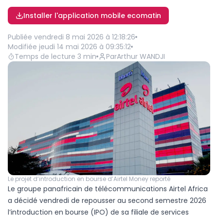
Installer l'application mobile ecomatin
Publiée
vendredi 8 mai 2026 à 12:18:26
Modifiée
jeudi 14 mai 2026 à 09:35:12
Temps de lecture
3
min
Par
Arthur WANDJI
Le projet d’introduction en bourse d’Airtel Money reporté
Le groupe panafricain de télécommunications Airtel Africa
a décidé vendredi de repousser au second semestre 2026
l’introduction en bourse (IPO) de sa filiale de services