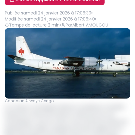
Publiée
samedi 24 janvier 2026 à 17:06:39
Modifiée
samedi 24 janvier 2026 à 17:06:40
Temps de lecture
2
min
Par
Albert AMOUGOU
Canadian Airways Congo
Au Congo, la compagnie aérienne canadienne Canadian
Airways est victime de fraude au ticket pour les vols
domestiques. C’est du moins ce qu’a annoncé la direction
générale de la filiale congolaise qui assure également la