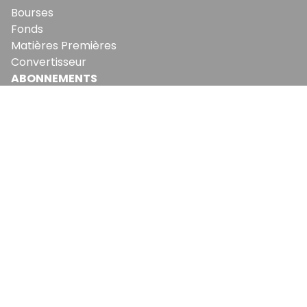
Bourses
Fonds
Matières Premières
Convertisseur
ABONNEMENTS
Mon Compte
Mes Abonnements
Newsletters
Articles Achetés
SERVICES
Conditions Générales
Politique De Confidentialité
Politique En Matière De Cookies
Contact & Suggestions
LA RÉDACTION
Qui Sommes-Nous?
Nous Rejoindre
Notre Équipe