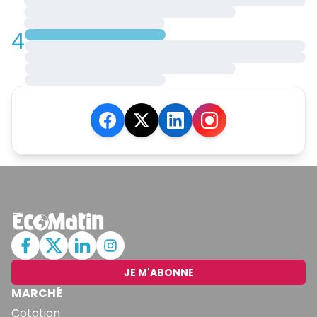
4
JE M'ABONNE
MARCHÉ
Cotation