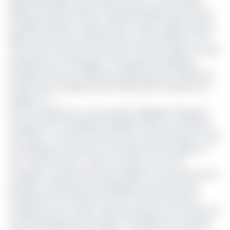
liaison Brazzaville-Pointe-Noire. Dans un communiqué
publié le 22 janvier dernier, Ferdinand Molloumba, DGA de
Canadian Airways Congo (Canair Congo), indique que les
billets d’avion sont revendus dans un circuit illicite, à une
mise à prix minimale en hausse de 75% par rapport au tarif
pratiqué par la compagnie. « Des agents revendeurs
pratiquent des prix exorbitants allant jusqu’à 70 000 FCFA
et plus, bien au-delà du tarif officiel fixé à 40 000 FCFA »,
explique-t-il.
Pour le transporteur, cette situation dégrade l’image de
marque de la compagnie l’impliquant dans une situation
d’arnaque » et crée un flou pour les consommateurs. Aussi,
ces pratiques entraînent la circulation de faux billets et
une « pénurie fictive » dans la mesure où, les vols
marquent complet alors que les billets ne sont pas encore
attribués à des personnes physiques pouvant donner
l'impression d'une absence d'offre. Une circonstance
malaisante pour Canair Congo qui propose en moyenne 15
vols domestiques par semaine. L’entreprise qui ne publie