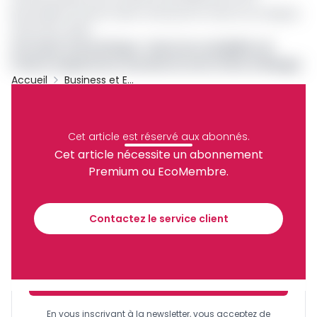
Brazzaville et Pointe-Noire mais qui est cloué au sol depuis
décembre 2025.
Lire aussi :
Centrafrique : faute de rentabilité, Air
France suspend ses vols directs entre Paris et Bangui
Accueil
Business et Entreprises
Réseau
Congo
Transport Aérien
Canadian Airways
Cet article est réservé aux abonnés.
Partager
Cet article nécessite un abonnement
Premium ou EcoMembre.
Recevez notre briefing économique et
financier tous les jours avant 10 heures.
Contactez le service client
Sinscrire a la newsletter
En vous inscrivant à la newsletter, vous acceptez de