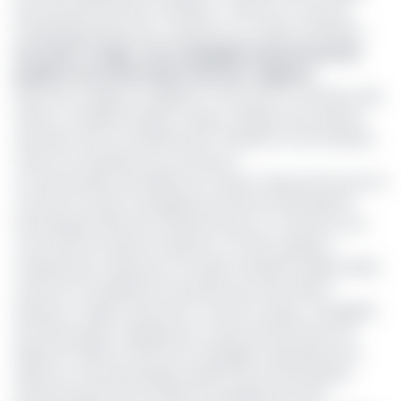
pas ses performances chiffrées « mise sur un taux de
remplissage élevé pour maintenir son chiffre d'affaires ».
Lire aussi :
Congo : une compagnie aérienne privée
prépare son entrée dans ciel sous-régional
Ainsi, pour stopper la saignée et retrouver la confiance des
clients, Canadian Airways Congo a indiqué avoir saisi les
autorités, dont le ministère des Transports et de l’Aviation
civile et le ministère du Commerce.
La revente illicite des billets de Canair Congo qui est pour le
moment la seule compagnie qui effectue des liaisons
domestiques directes, intervient dans un contexte ou la
concurrence locale est absente. En effet, plusieurs
transporteurs nationaux ont repris la desserte depuis 2024
mais sont actuellement inactives pour des raisons
diverses. Il s’agit notamment Trans Air Congo, compagnie
de droits privés congolais qui n’a plus effectué de vols
depuis fin 2025, et ECAir (la compagnie nationale) qui a
repris ses vols domestiques après 8 ans d’interruption,
incluant jusqu'à trois rotations quotidiennes entre