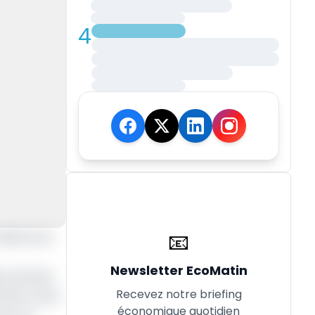
4
📧
lliards de
Newsletter EcoMatin
e période.
Recevez notre briefing
lenteur dans
économique quotidien