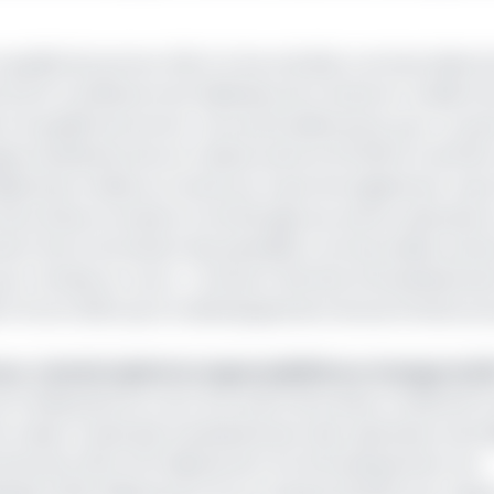
a qualité de service offert et les activités commerciales d
ntrent à suffisance les faiblesses de Camtel en matière 
à la qualité de service. Ceci particulièrement pour ce qui 
que insuffisante de son réseau externe (12 000 km de fibr
 téléphonie mobile au Cameroun à qui il est également rep
vices d'interconnexion et de fibrage aux autres opérateurs
ment (SLA) entraînant des pénalités commerciales) prévo
 l’année en cours. « Camtel a fait état d'investissement
ards Fcfa en 2024 pour le développement de ses infrastructu
n, Camtel rejette la responsabilité sur Orange et M
 le Minpostel au cours d’un point de presse consécutif à l
la valeur totale des investissements des opérateurs de t
ivement 38 et 30 milliards de Fcfa d’investissement, les