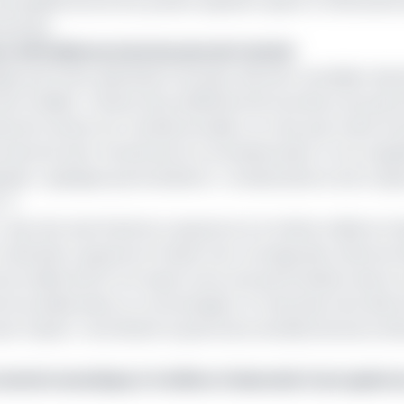
e qualité de service posent question quant à l’efficacité
 parole.
oun, MTN dénonce les lacunes de Camtel
ptique parmi les opérateurs du pays, devrait consolider da
 de la réalité. Parlant de problèmes de fourniture, les per
és de Camtel. Sur l’année écoulée, ce n’est pas moins d’u
 internet dont Camtel est le concessionnaire. On se rappel
issait « quelques perturbations » consécutives à une coup
 3.
qui s’est suivi d’autres coupures sur le même câble en h
a subi des coupures en haute mer, au large des côtes du
its du câble WACS ont aussi connu une perturbation due à
é la société dans un communiqué. Un mois plus tard, elle 
Sud-Ouest) » entraînant la perte de certaines de ses sorti
amtel revendique 1,3 million d’abonnés 3 ans après 