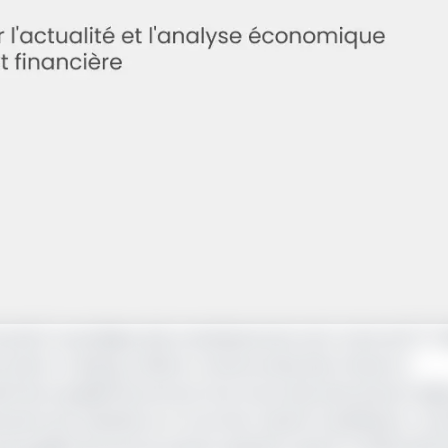
el) revendique des investissements de l’ordre de 117 mi
Libom Li Likeng, ministre camerounais des Postes et
 de la qualité de service fourni aux abonnés durant ladit
nts les résultats sur le terrain restent insuffisants. La 