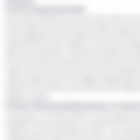
lancement
Le miroir d’importantes failles
Entre autres incidents qui ont eu un impact direct sur l
et partenaires au courant de cette année-là et qui mo
de ses engagements et de résilience face aux défis liés 
maintenance de la fibre optique et la protection physi
liaisons internationales). L’opérateur historique de la
soucis fonctionnels (retards dans la fourniture des ser
respect des accords de niveau de service level agree
même de réduire de 6,4% son budget investissement pour
milliards Fcfa en 2023 et prévoit d'investir 109,5 milli
indiqué la ministre.
Lire aussi :
Mauvaise qualité de réseau : au Camerou
A noter que, ce montant révélé le 11 octobre dernier par
installations de ces opérateurs correspond à 63,2% de 
mobile au cours de la période sous revue. Avec respect