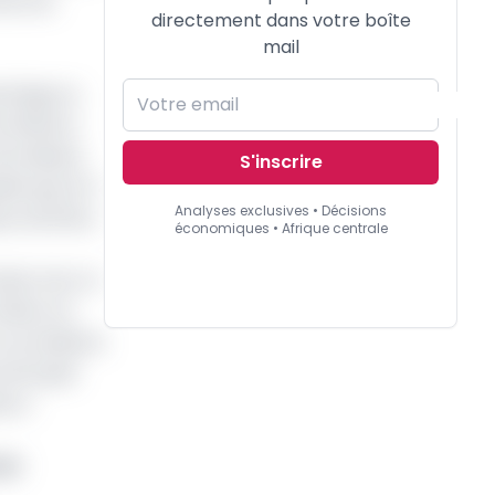
 de ces
directement dans votre boîte
mail
vantage sa
turbations
ne dizaine
S'inscrire
le que le 11
Analyses exclusives • Décisions
ure de fibre
économiques • Afrique centrale
aute mer, le
 Gabon et
 un problème
annonçait
es à
son