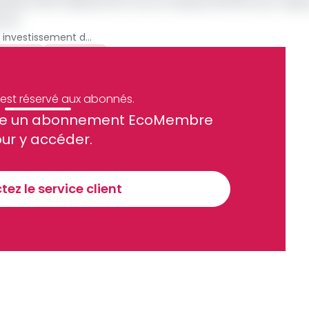
ale à 185 milliards de Fcfa, en hausse de 18,5% par rappo
 tôt.
Cameroun : malgré un investissement de 117 milliards de Fcfa de Camtel en 2023, le service de la fibre optique demeure insuffisant
sement
Archive
e est réservé aux abonnés.
site un abonnement EcoMembre
ue et financier tous les jours avant 10 heures.
ur y accéder.
Sinscrire a la newsletter
ez le service client
recevoir nos communications. Vous pouvez vous désabonner à tout moment