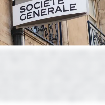
se Société Générale, a fait l’objet d’une perquisition mus
et de magistrats. La banque est soupçonnée de blanchime
ée il y a un an en France et au Luxembourg. Ce qui a cond
cadres du groupe bancaire, immédiatement placés en gard
Parquet National Financier (PNF) mobilise 24 enquêteurs, 1
Luxembourg et a conduit au placement en garde à vue de 
tion fait suite à une enquête préliminaire ouverte en ja
raude fiscale en bande organisée ou aggravée » et « asso