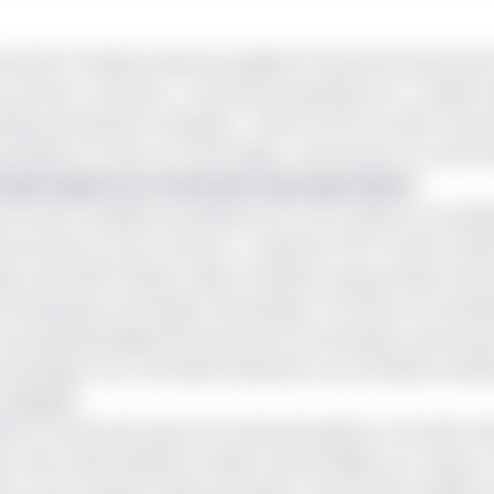
anchiment d’argent passe au peigne fin des documents de 
 de ses « services », a fait des propositions et « réaliser 
des entreprises françaises. » Selon le PNF, les faits remo
uis 2009 en France et à l’étranger, notamment au Luxemb
 Bank après son rachat par le groupe Saham
une autre enquête européenne sur une fraude sur les divi
 portant sur les CumCum », précise le PNF. De fait, l’affa
s, dont BNP Paribas, HSBC et Natixis, soupçonnées d’avo
nvestisseurs étrangers d’échapper à la taxe sur les divi
ropriété juridique de ses titres à une banque, avant de l
 passage. Pour la Société Générale, ces nouvelles révéla
ratégique.
023 un important plan de retrait de plusieurs marchés afr
Elle a ainsi finalisé la cession de ses filiales au Congo, e
e, en les vendant à divers groupes, notamment le géant 