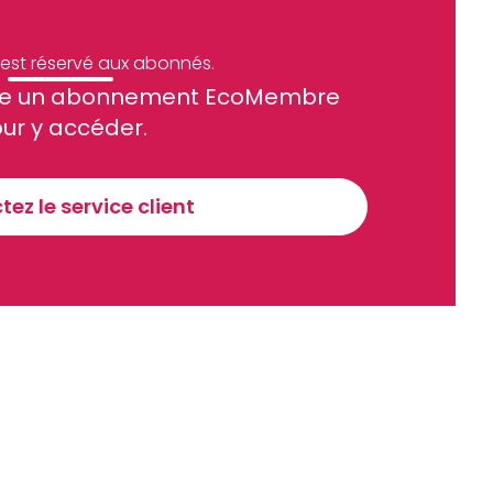
e est réservé aux abonnés.
site un abonnement EcoMembre
ue et financier tous les jours avant 10 heures.
ur y accéder.
Sinscrire a la newsletter
ez le service client
recevoir nos communications. Vous pouvez vous désabonner à tout moment