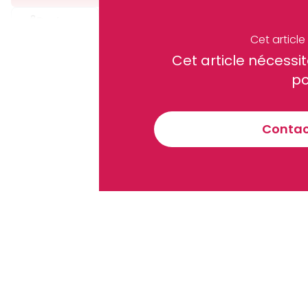
Partager
Cet articl
Cet article néces
Recevez notre briefing économiq
po
Contact
En vous inscrivant à la newsletter, vous acceptez de 