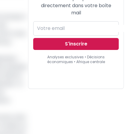
directement dans votre boîte
mail
la banque à
des
ntent à plus
ourg.
S'inscrire
Analyses exclusives • Décisions
dendes «
économiques • Afrique centrale
ire baptisée
ir élaboré
dendes. Un
es
tions
icains, dans
n Guinée, au
panafricain