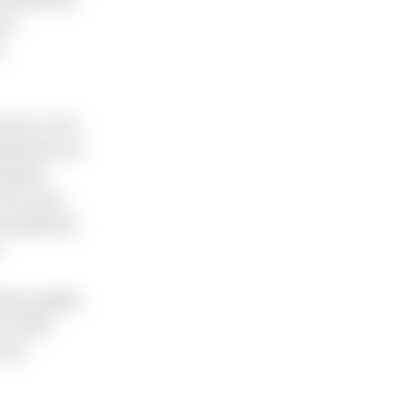
 et
s
roun, l’une
nérale et le
emption.
rnton pour
Yaoundé doit
.
tats publiés
 1 246,3
ros).