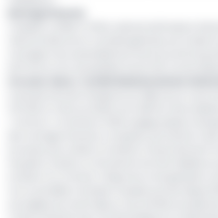
Montage financier
L’enquête confiée à l’Office national antifraude et bl
même de démontrer si Société générale, par le biais d’un
montages à but essentiellement fiscal au profit de gran
de 15 ans et sont susceptibles d’avoir été commis dep
Lire aussi :
Maroc : Société Générale devient Saham
Le groupe bancaire hexagonal, est déjà sous le coup d’
Ces faits et cette procédure sont distincts des enquêtes
« CumCum » et lancée en 2023, engage plusieurs banque
des montages financiers complexes, permettant à des i
processus qui consiste à transférer temporairement la p
récupérer ensuite, en rémunérant les intermédiaires au
tombent à un moment critique de sa réorganisation st
Car en parallèle, la banque française poursuit depuis 2
une logique de recentrage sur ses activités européennes. 
Tchad, au Burkina Faso, au Mozambique et en Mauritani