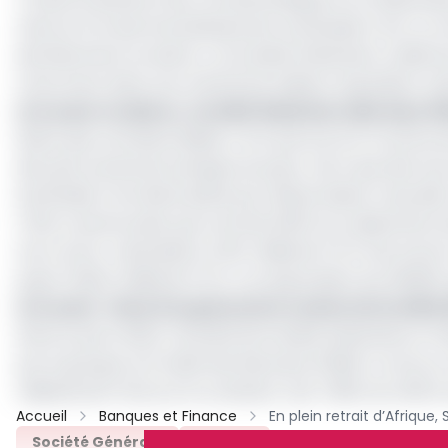
Vista et le fonds d’investissement burkinabè Coris. Le 
dernièrement au Maroc, où Société Générale a cédé se
s’inscrivent dans une volonté de réduire l’exposition à
Lire aussi:
Au Maroc, Société Générale cède deux fil
Reste que certaines filiales n’ont pas encore trouvé 
des plus anciennes banques du pays. Alors que des sou
burkinabé Coris Bank piloté par Idrissa Nassa, Yaoundé 
L’État camerounais, qui contrôle 25,6% du capital de l
une contre-valorisation à 211,1 milliards FCFA soit envir
payer 122,64 milliards FCFA, correspondant aux 58,08% qu
Lire aussi :
Vista Group boucle le rachat de Société
Notons qu’en 2024, l'activité de Société Générale en Afr
par le groupe, le Produit Net Bancaire (PNB) a connu un r
milliards de Fcfa) sur le continent. Soit 7,08% du chiffr
Accueil
Banques et Finance
Société Générale
Archive