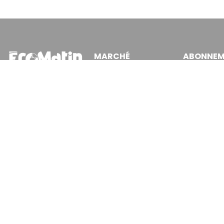
MARCHÉ
ABONNEM
Cotation
Mon Com
Bourses
Mes Abon
JE M'ABONNE
Fonds
Newslette
Matières Premières
Articles A
Convertisseur
Recevez no
En vous inscrivant à la new