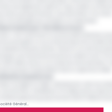
retrait s’est également opéré au Togo, au Bénin, au Ghana
s actifs au groupe financier marocain Saham. Ces vente
 des marchés jugés peu rentables ou à risque élevé.
iales à Saham pour 745 millions d’euros
preneur. C’est notamment le cas de Société Générale Came
rces annonçaient un accord de principe entre Société Gé
a décidé le 16 janvier dernier, d’exercer son droit de pré
a banque, s’est attaché les services du cabinet Grant Tho
on 321,9 millions d’euros. Sur la base de cette estimation, 
e le groupe français détient dans le capital de sa filiale
 Générale au Burkina Faso
ique a enregistré un léger ralentissement. Selon les résul
ecul de 5,94%, s’établissant à 1,9 milliard d’euros (plus de
e d’affaires global du groupe bancaire (26,78 milliards d’eu
En plein retrait d’Afrique, Société Générale secouée par une enquête pour blanchiment d’argent et de fraude fiscale