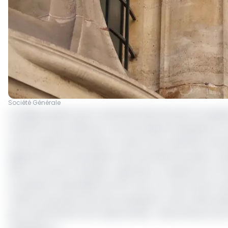
Société Générale
Le siège parisien de la multinationale bancaire françai
mardi le 24 juin 2025 par une escouade d’enquêteurs 
et de fraude fiscale dans le cadre d’une opération lanc
également à la perquisition des domiciles de quatre 
Selon la presse française, l’opération conduite par le 
et assistant spécialisés du PNF tant en France qu’au 
cadres du groupe bancaire hexagonal. Cette vaste opéra
pour blanchiment de fraude fiscale, « blanchiment de f
malfaiteurs ».