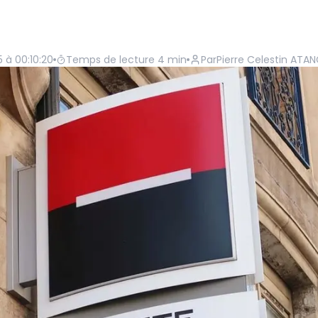
25 à 00:10:20
Temps de lecture
4
min
Par
Pierre Celestin ATA