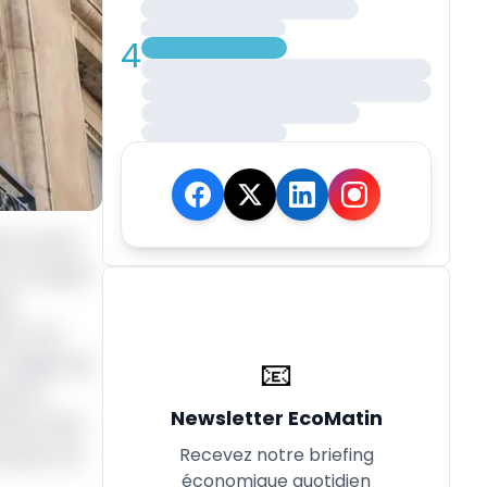
4
clée menée
nt d’argent
uit
e à vue.
📧
1 magistrats
quatre
Newsletter EcoMatin
nvier 2024
Recevez notre briefing
ciation de
économique quotidien