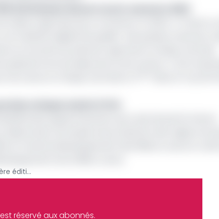
+15%) de banane dessert au 1er semestre 2022
valeurs agricoles qui va s’achever en 2024. A travers ce 
 du matériel végétal de qualité : des graines, boutures, t
re au top de la production agricole en Afrique centrale.
re puissance économique de la zone Cemac. A titre d’exe
ème
r de cacao en Afrique centrale et 4
dans le Top 20 d’
perdues chaque année à l’Est
énéficié des appuis financiers pour plus de performance.
ur désenclaver les bassins de production des régions du N
026, le Fonds de développement des filières cacao et caf
développement de la filière cacao.
Le Cameroun va abriter la première édition du Forum régional sur la finance agricole en Afrique centrale et de l’Ouest
e est réservé aux abonnés.