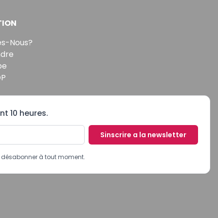
TION
s-Nous?
ndre
pe
DP
nt 10 heures.
Sinscrire a la newsletter
us désabonner à tout moment.