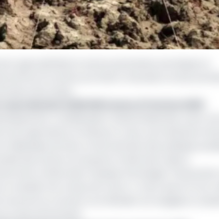
nt agricole(Fida) et autres partenaires techniques et
 du 18 au 21 octobre prochain à Yaoundé, la toute premiè
trale et de l’Ouest.
 sa production à 500 000 tonnes à l’horizon 2030
développement rural(Minader) Gabriel Mbairobé, cette ren
e aux agriculteurs et éleveurs ruraux, aux institutions fin
t halieutique de faire un état des lieux des politiques publ
able des acteurs le long de la chaîne des valeurs.
nts de la chaîne dans l’optique d’envisager l’instauratio
a meubler les travaux de 4 jours. A noter que le Forum r
est annoncé au moment où le Minader est engagé sur plusi
 et des partenariats.