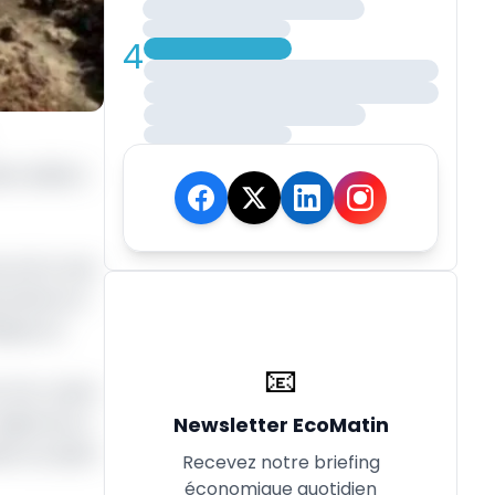
4
re édition
contre vise
ancières et
iques et
📧
n d’un cadre
égional sur
Newsletter EcoMatin
eurs projets
Recevez notre briefing
économique quotidien