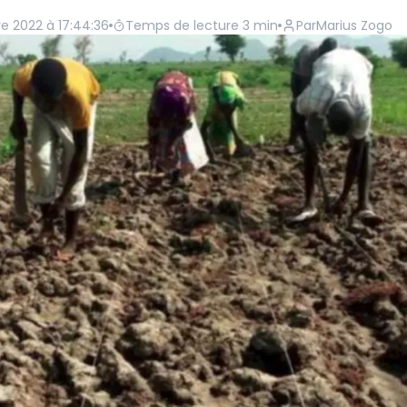
re 2022 à 17:44:36
Temps de lecture
3
min
Par
Marius Zogo