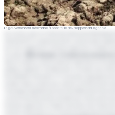
Le gouvernement déterminé à booster le développement agricole
De concert avec le Fonds international de développeme
financiers(PTF), le gouvernement camerounais organise
du Forum régional sur la finance agricole en Afrique Cen
Lire aussi :
Filière banane : le Cameroun veut porter
Selon le ministre camerounais de l’Agriculture et du 
plusieurs objectifs. Premièrement, l’occasion sera offert
de facilitation financière, PTF du secteur agropastoral e
privées mises en place pour assurer le financement dur
L’échange d’expériences entre les différentes intervena
commun de financement durable sera l’autre point qui v
la finance agricole en Afrique Centrale et de l’Ouest 
centrés notamment sur la recherche des financements