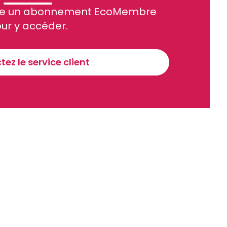
site un abonnement EcoMembre
ue et financier tous les jours avant 10 heures.
ur y accéder.
Sinscrire a la newsletter
ez le service client
recevoir nos communications. Vous pouvez vous désabonner à tout moment