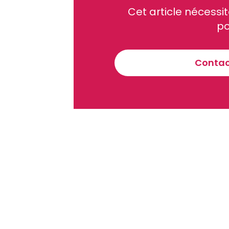
Cet article néces
Recevez notre briefing économiq
po
Contact
En vous inscrivant à la newsletter, vous acceptez de 