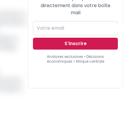
directement dans votre boîte
mail
dernier, le
ubercules et
mple, en
S'inscrire
Afrique
Analyses exclusives • Décisions
économiques • Afrique centrale
ord et de
é (Fodecc)