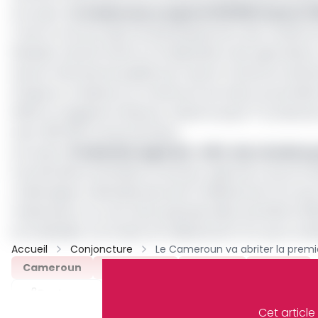
Lire aussi :
Le Cameroun a exporté 110 091 tonnes (
C’est le cas du projet de développement des chaînes de 
Minader entend mettre à la disposition des agriculteurs,
autres tréfonds de qualité pour que le Cameroun demeu
Afrique en miniature, le Cameroun est selon la premiè
er
2020, le magazine Atlasocio classe le pays 1
producteu
avec 290 000 tonnes de fèves.
Lire aussi :
Production agricole : 40% des récoltes 
Ces dernières semaines, le secteur agricole a encore b
L’Allemagne a décaissé plus de 13 milliards de FCFA po
l’Adamaoua. Au cours de la période allant de 2022 à 2
et le Minader ont investi 40 milliards de FCFA pour le 
Accueil
Conjoncture
Cameroun
Agriculture
Minader
Archive
Partager
Cet articl