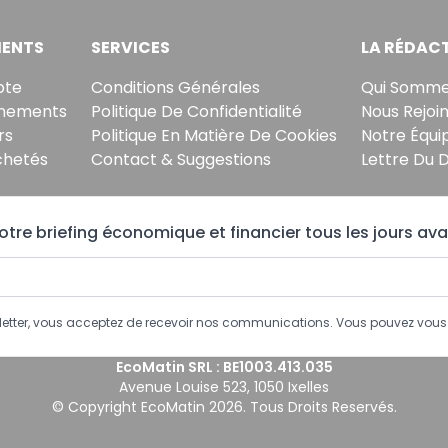
ENTS
SERVICES
LA RÉDAC
pte
Conditions Générales
Qui Somme
nements
Politique De Confidentialité
Nous Rejoi
rs
Politique En Matière De Cookies
Notre Équi
chetés
Contact & Suggestions
Lettre Du 
tre briefing économique et financier tous les jours ava
sletter, vous acceptez de recevoir nos communications. Vous pouvez vo
EcoMatin SRL : BE1003.413.035
Avenue Louise 523, 1050 Ixelles
© Copyright EcoMatin 2026. Tous Droits Reservés.