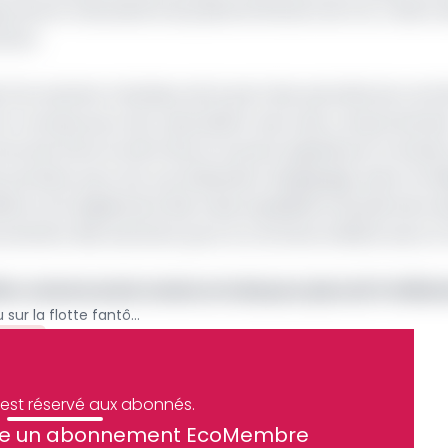
prouvé le mécanisme de plafond flottant de l'UE, créant a
tions.
 d'un examen minutieux de la part des autorités de contr
sont connues pour leur association avec des comportemen
protocole d’accord de Paris et souvent signalé par la Garde
es premiers pour les cas d'abandon d'équipage, selon la F
llons sont également liés à des expéditions de pétrole ira
nement des sanctions pour le commerce illicite avec le
lon camerounais vendu en Inde pour plus de 11 milliar
L'Europe resserre l’étau sur la flotte fantôme russe en ciblant les pavillons du Gabon
hive
e est réservé aux abonnés.
site un abonnement EcoMembre