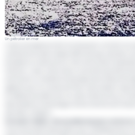
Un pétrolier en mer
L'Union européenne (UE) et le Royaume-Uni (UK) ont san
maritimes du Gabon depuis 2018, ainsi que celui des Co
Bruxelles et Londres de son rôle central dans l'exploita
fantôme » russe. Cette action concertée vise directeme
sanctionné. Le ministère britannique des Affaires étran
agissant pour le compte de l'État russe, étaient resp
10 milliards de dollars par an. Selon David Lammy, le mi
démantèleront davantage la flotte fantôme de Poutine e
pétroliers critiques ».
Lire aussi :
Gabon : de nouvelles lois pour contrer la
L'accord exclusif d’association pour l’établissement et 