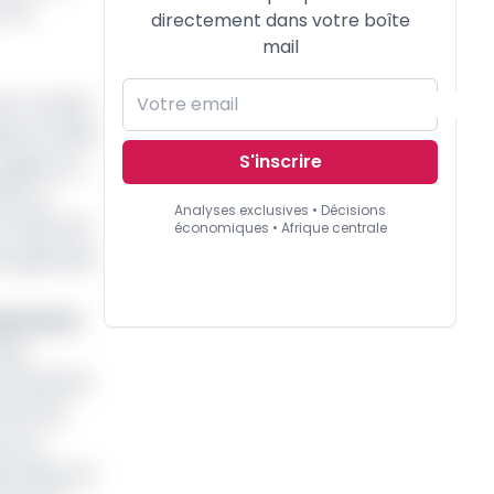
et M.
directement dans votre boîte
mail
et, via des
sie en 2022,
S'inscrire
egistres, y
24, le
Analyses exclusives • Décisions
t afflux de
économiques • Afrique centrale
on gabonais
assurance
bler
 du Royaume-
e but de
s une
ffectuées en