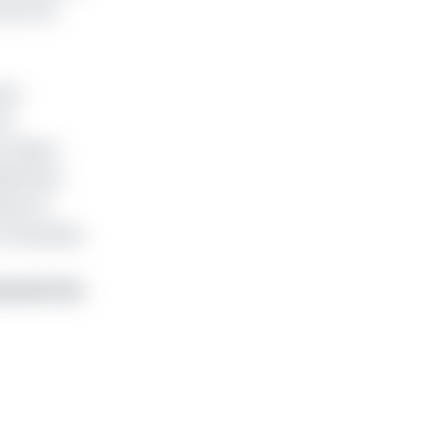
insi une
ôle
ts
 côtière
édération
nien et
 Venezuela,
ds de Fcfa