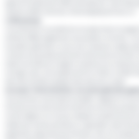
signé le 15 septembre 2018 à Libreville par Justin Ndoun
Hysham Shaikh, Directeur d'Intershipping Services LLC.
L'Afflux Russe
Concrètement, la société est accusée d'avoir enregistré
intérêts affiliés, également sous pavillon comorien. L’UE
le pavillon gabonais a connu une croissance rapide, abs
compris une grande partie de la flotte de Sovcomflot, l
Gabon est devenu le registre maritime à la croissance 
tonnage russe. Une enquête de RFI en 2024 a révélé l'im
dans des activités opaques dans des ports russes.
Lire aussi :
Flotte fantôme : Un navire pétrolier ga
Ces sanctions, annoncées le 21 juillet, s'alignent sur 
l'infrastructure de la flotte fantôme et de faire pressi
Uni de s'aligner sur l'UE pour abaisser le plafond du prix
réduire les revenus de Moscou. Cependant, selon les e
application rigoureuse par les États-Unis, car la plupa