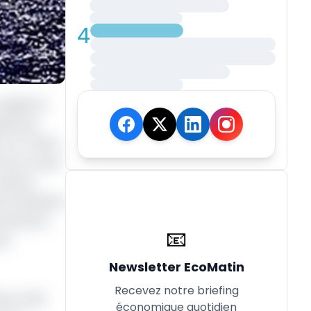
4
registres
usée par
 la « flotte
 brut russe
avires,
nt atteindre
 sanctions
📧
us
Newsletter EcoMatin
Recevez notre briefing
res a été
économique quotidien