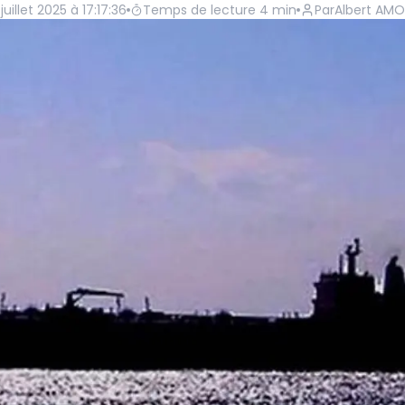
uillet 2025 à 17:17:36
Temps de lecture
4
min
Par
Albert AM