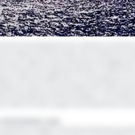
ctionné Intershipping Services, l'opérateur exclusif des 
mores. Basée aux Émirats arabes unis, la société est acc
tion de ces registres, devenus des points névralgiques pour
nt l'infrastructure opaque des pétroliers transportant le
gères a affirmé le 21 juillet dans un communiqué que ces n
onsables du transport de marchandises d'une valeur pouva
nistre britannique des Affaires étrangères, « de nouvelles
t videront le trésor de guerre de la Russie de ses reven
 « flotte fantôme » russe
l’exploitation du Registre International Gabonais des Navi