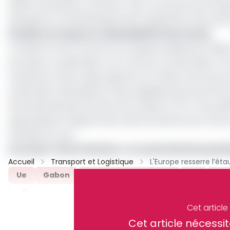
dollars américains. Les États-Unis n'ont pas encore ap
divergence transatlantique dans l'application des sanc
Pavillons à risque et vulnérabilités récurrentes
Le Gabon et les Comores font depuis longtemps l'objet
portuaire occidentales. Les Comores, en particulier, 
maritimes à haut risque, figurant sur la liste noire du 
américaine. Elles figurent aussi régulièrement parmi l
internationale des ouvriers du transport (ITF). Ces pavi
apparaissent fréquemment dans les alertes de contour
la Russie et l'Iran.
Lire aussi :
Flotte fantôme : un navire battant pavil
Accueil
Transport et Logistique
Ue
Gabon
Flotte Fantôme Russe
UK
Arc
Partager
Cet articl
Cet article néces