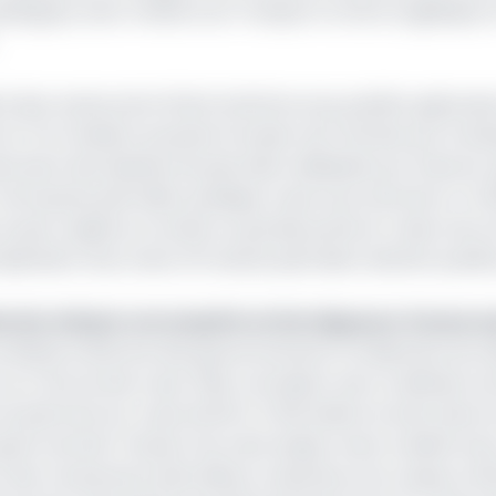
dangoye, alors ministre du Transport et de la Logistique, 
 des navires de la flotte fantôme sous pavillon gabonais 
 et l’UK révèlent qu’après l'invasion de l'Ukraine par la Rus
orbant des dizaines de pétroliers délaissés par d'autres r
'entreprise pétrolière publique russe sous sanctions. En 20
la plus rapide au monde, en grande partie en raison de ce
plication d'au moins 40 navires pétroliers battant pavill
bonais visé par une enquête en Norvège pour fausse 
les ambitions directes des gouvernements occidentaux de ci
on sur l'économie russe. Elles coïncident avec la décision
 du pétrole brut russe de 60 à 47,60 dollars le baril, dans l
xperts de S&P, l'impact de cette baisse reste modéré san
rt des transactions pétrolières maritimes sont toujours e