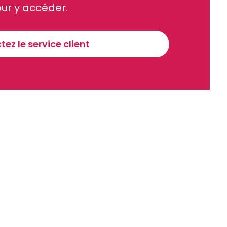
ue et financier tous les jours avant 10 heures.
ur y accéder.
Sinscrire a la newsletter
ez le service client
recevoir nos communications. Vous pouvez vous désabonner à tout moment