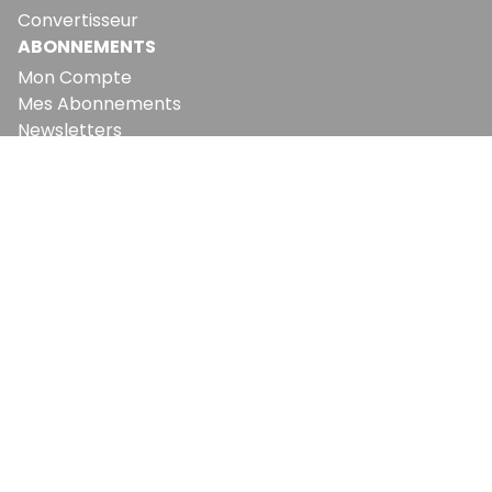
Convertisseur
ABONNEMENTS
Mon Compte
Mes Abonnements
Newsletters
Articles Achetés
SERVICES
Conditions Générales
Politique De Confidentialité
Politique En Matière De Cookies
Contact & Suggestions
LA RÉDACTION
Qui Sommes-Nous?
Nous Rejoindre
Notre Équipe
Lettre Du DP
Recevez notre briefing économique et