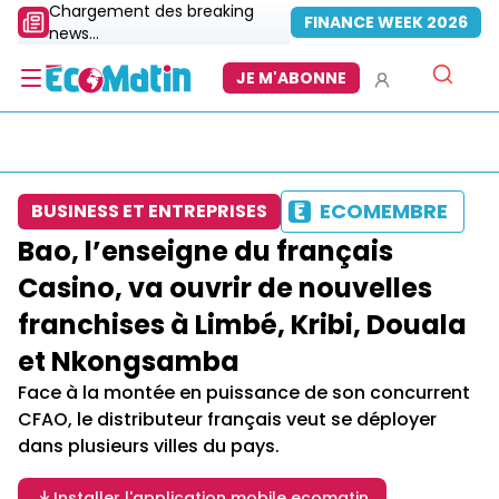
Chargement des breaking
FINANCE WEEK 2026
news...
JE M'ABONNE
ECOMEMBRE
BUSINESS ET ENTREPRISES
Bao, l’enseigne du français
Casino, va ouvrir de nouvelles
franchises à Limbé, Kribi, Douala
et Nkongsamba
Face à la montée en puissance de son concurrent
CFAO, le distributeur français veut se déployer
dans plusieurs villes du pays.
Installer l'application mobile ecomatin