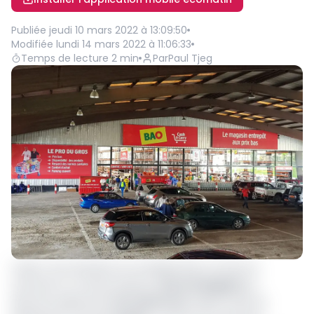
Publiée
jeudi 10 mars 2022 à 13:09:50
Modifiée
lundi 14 mars 2022 à 11:06:33
Temps de lecture
2
min
Par
Paul Tjeg
Casino veut étendre son enseigne Bao à travers le
Cameroun. En février dernier,
Laurent Bugeau
, le
directeur général de
3C Cameroun
, filiale locale du