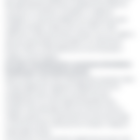
Pk9, déjà opérationnels dans la capitale économique du
Cameroun, et viendront consolider le modèle de
l’araignée. Le corps de l’araignée est constitué d’un gros
magasin entrepôt, à Bassa, avec ses 3 500 à 4 000
références, tandis que les Bao Compact, qui vont mailler la
ville avec des produits du quotidien et un assortiment
limité à 1 500 ou 2 000 références, en sont les pattes »,
explique Laurent Bugeau.
Lire aussi :
Investissements : promesses d’incitations
fiscales pour 4 investisseurs privés
Après Douala, Limbe, Kribi et Nkongsamba, le groupe Casino
compte également organiser le déploiement de son
enseigne Bao dans la ville de Yaoundé. Des sites
d’implantation ont même déjà été identifiés «Nous
étudions cette ville depuis deux ans, afin de trouver le
meilleur quartier où un grand point de vente sera installé
et servira de maison mère pour les Compact», indique le
responsable français.
Au Cameroun, le tout premier magasin Bao de type Cash