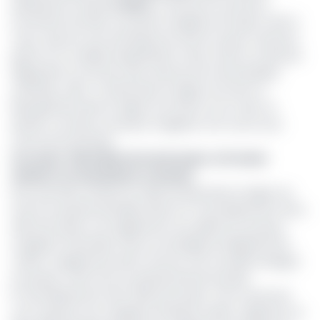
distributeur français
Casino
, a annoncé l’ouverture
imminente de deux nouveaux magasins de types Cash &
Carry, (qui est une technique de vente en gros, à bas prix
grâce à un modèle d’exploitation à bas coûts et à des prix
dégressifs en fonction des volumes de marchandises
achetées, ndlr) à Limbé dans la région du Sud et à
Nkongsamba dans la région du Littoral. A en croire ce
dernier, ces deux nouveaux magasins vont ouvrir sous
forme de franchises.
Lire aussi :
Hôtel Marriott de Douala : le Premier
ministre va réexaminer le dossier
Plus tard dans l’année, les villes de Kribi dans la région du
e
Sud et le quartier Bonabéri dans le 4
arrondissement de la
ville de Douala, vont également accueillir de nouveaux
magasins franchisés. Dans sa stratégie de déploiement,
Casino a également prévu d’ouvrir une nouvelle enseigne
en propre, cette fois au quartier Bonamoussadi,
e
5
arrondissement de la ville de Douala. «Ces ouvertures
vont s’ajouter aux magasins de Bassa, Deido, Logbessou et