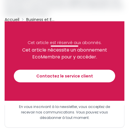
and Carry a ouvert ses portes le 28 mars 2018 dans la zone
industrielle de Douala.
Accueil
Business et Entreprises
BAO
Archive
Partager
Cet article est réservé aux abonnés.
Cet article nécessite un abonnement
EcoMembre pour y accéder.
Recevez notre briefing économique et
financier tous les jours avant 10 heures.
Contactez le service client
Sinscrire a la newsletter
En vous inscrivant à la newsletter, vous acceptez de
recevoir nos communications. Vous pouvez vous
désabonner à tout moment.