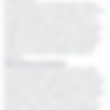
Le ministère de l’Eau et de l’Energie mettait à l’index le
réseau de distribution, pas en état d’après lui, d’acheminer
de manière sécurisée les nouvelles capacités vers les
ménages et les industries, du fait de sa vétusté. Or, si le
calendrier défini par le ministre de l’Eau et de l’Energie est
respecté, 60 nouveaux MW d’électricité seront injectés
chaque mois dans le réseau par ce seul ouvrage, jusqu’à
l’atteinte de son maximum (420 MW) d’ici décembre
prochain. D’où la nécessité d’améliorer le réseau de
distribution.
Faible rendement de distribution
De manière permanente, le secteur connaît un faible
rendement de distribution de l’électricité, marqué par un
niveau élevé de perte en distribution qui est d’environ 30%
depuis près de 20 ans, répartis en parts égales, en pertes
techniques (la vétusté des équipements, la surcharge des
transformateurs, manque de redondance etc.) et non
techniques (fraude massive, mauvaise facturation, etc.)