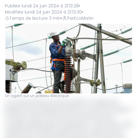
Publiée
lundi 24 juin 2024 à 21:13:28
Modifiée
lundi 24 juin 2024 à 21:13:30
Temps de lecture
3
min
Par
EcoMatin
Un agent sur un poteau électrique
Le concessionnaire du service public en charge de la
distribution de l’énergie électrique au Cameroun, Energy of
Cameroon (Eneo) a annoncé la construction de 14
nouvelles grandes lignes de distribution. L’information a été
révélée par le Directeur général Amine Ludiye, lors de la