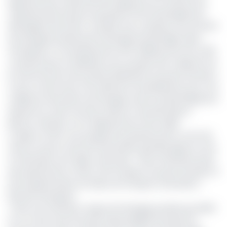
signature de la cérémonie de signature du Certificat de
Capacité Démontrée du groupe N°1 de l’aménagement
Nachtigal Power Plant. Le projet vise à valoriser une fraction
de l’énergie produite par le barrage de Nachtigal. Selon
l’entreprise, un investissement de 8 milliards de FCFA a été
consentis pour la réalisation de ce projet dont l’objectif est
le renforcement de la partie distribution du poste de Nyom
II via la construction d’un bâtiment de distribution pour une
meilleure évacuation de l’énergie venant de Nachtigal pour
desservir le côté nord de la ville de Yaoundé (Nyom,
Nkozoa, Olembé..) et le département de la Lékié.
Il s’agit en effet, d’un programme pluriannuel en cours de
mise en œuvre, dont les 6 premières grandes lignes sur les
14 attendues sont déjà construites. « Nous attendons juste
des ajustements à faire côté transport du poste de Nyom II
par le gestionnaire du réseau de transport (Sonatrel) »,
précise l’entreprise.
« Eneo est l’acheteur unique de l’énergie produite par NHPC
et à ce titre aura la lourde responsabilité de payer les