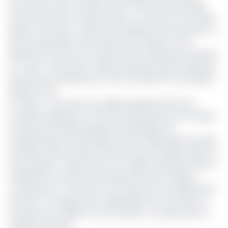
factures de cette centrale et de s’assurer que l’énergie
soit acheminée aux clients finaux. A ce sujet une nouvelle
étape commence. Celle de l’accélération de l’extension et
de la modernisation des réseaux de transport et de
distribution afin de nous assurer que la demande existante
et à venir, notamment celles des grands clients industriels
du pays sera satisfaite par cette nouvelle offre d’énergie »,
déclare le DG.
En effet, le Cameroun accueille progressivement de
nouvelles capacités en termes de production de l’énergie,
à l’instar des 60 MW qu’injecte l’aménagement
hydroélectrique de Nachtigal (Centre) depuis plus de deux
semaines dans le réseau interconnecté sud (RIS), après un
mois d’essais. L’impact de ces nouvelles capacités dans la
stabilisation du service électrique dans les six régions
couvertes par ce réseau ne se fait pas encore pleinement
ressentir, à en juger par les délestages qui ont atteint un
nouveau pic en début du mois de juin, y compris dans la
capitale Yaoundé.