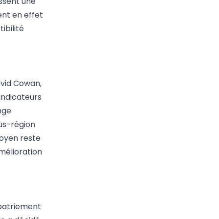
ssent une
nt en effet
ibilité
avid Cowan,
indicateurs
nge
ous-région
moyen reste
mélioration
apatriement