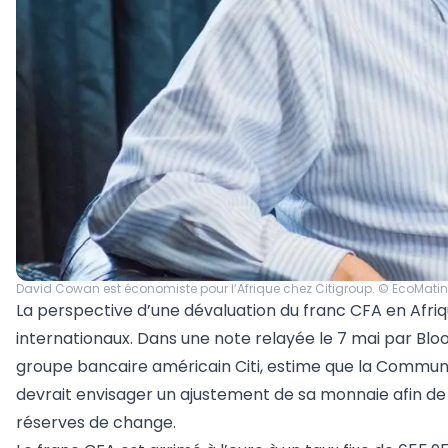
David Cowan est économiste pour l’Afrique chez Citigroup. © EcoMati
La perspective d’une dévaluation du franc CFA en Afriq
internationaux. Dans une note relayée le 7 mai par Bl
groupe bancaire américain Citi, estime que la Commu
devrait envisager un ajustement de sa monnaie afin de «
réserves de change.