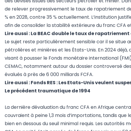
des devises issues des secteurs pétrolier et minier. Dan
de relever progressivement le taux de rapatriement des
% en 2028, contre 35 % actuellement. L’institution just
afin de consolider la stabilité extérieure du franc CFA e
Lire aussi :
La BEAC double le taux de rapatriement d
Le sujet reste particulièrement sensible car il se situe
pétrolières et minières et les États-Unis. En 2024 déjà,
visant à pousser le Fonds monétaire international (FMI) 
CEMAC, notamment autour du dossier controversé des fo
évalués à près de 6 000 milliards FCFA.
Lire aussi :
Fonds RES : Les Etats-Unis veulent susp
Le précédent traumatique de 1994
La dernière dévaluation du franc CFA en Afrique centra
couvraient à peine 1,3 mois d’importations, tandis que l
bien en dessous du seuil minimal requis. Les autorités