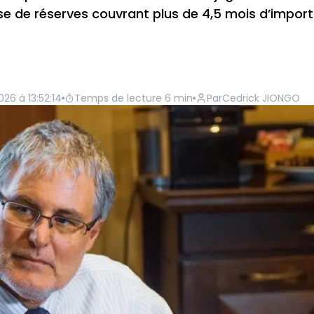
se de réserves couvrant plus de 4,5 mois d’impor
26 à 13:52:14
Temps de lecture
6
min
Par
Cedrick JIONGO