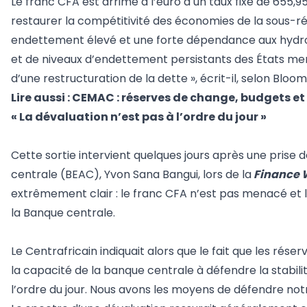
Le franc CFA est arrimé à l’euro à un taux fixe de 655,
restaurer la compétitivité des économies de la sous-ré
endettement élevé et une forte dépendance aux hydroca
et de niveaux d’endettement persistants des États me
d’une restructuration de la dette », écrit-il, selon Bloo
Lire aussi :
CEMAC : réserves de change, budgets et
« La dévaluation n’est pas à l’ordre du jour »
Cette sortie intervient quelques jours après une prise 
centrale (BEAC), Yvon Sana Bangui, lors de la
Finance 
extrêmement clair : le franc CFA n’est pas menacé et la 
la Banque centrale.
Le Centrafricain indiquait alors que le fait que les rése
la capacité de la banque centrale à défendre la stabili
l’ordre du jour. Nous avons les moyens de défendre not