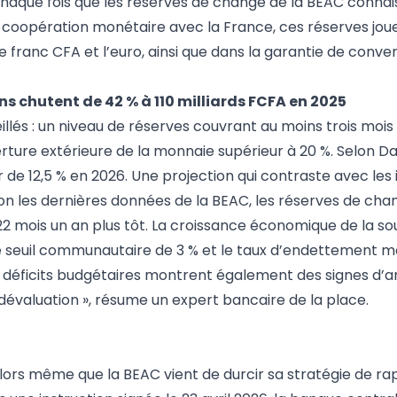
haque fois que les réserves de change de la BEAC connai
coopération monétaire avec la France, ces réserves joue
e franc CFA et l’euro, ainsi que dans la garantie de convert
s chutent de 42 % à 110 milliards FCFA en 2025
illés : un niveau de réserves couvrant au moins trois mois
erture extérieure de la monnaie supérieur à 20 %. Selon D
de 12,5 % en 2026. Une projection qui contraste avec les 
on les dernières données de la BEAC, les réserves de cha
22 mois un an plus tôt. La croissance économique de la s
 le seuil communautaire de 3 % et le taux d’endettement 
s déficits budgétaires montrent également des signes d’a
 dévaluation », résume un expert bancaire de la place.
t alors même que la BEAC vient de durcir sa stratégie de r