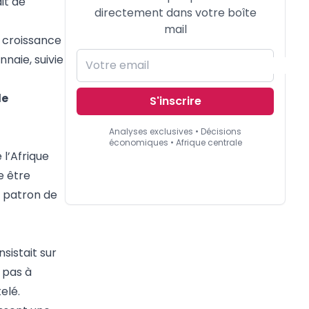
it de
directement dans votre boîte
mail
 croissance
naie, suivie
le
S'inscrire
Analyses exclusives • Décisions
économiques • Afrique centrale
 l’Afrique
e être
e patron de
sistait sur
 pas à
telé.