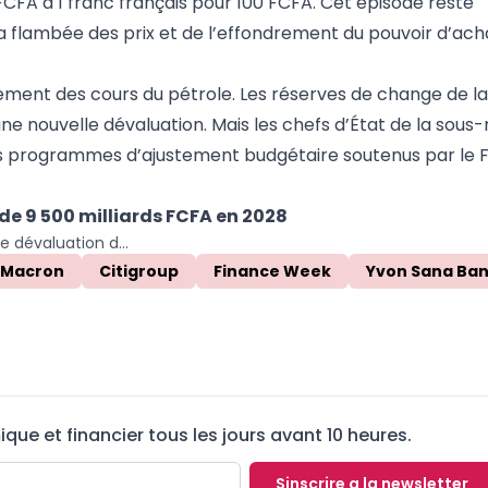
 FCFA à 1 franc français pour 100 FCFA. Cet épisode reste
flambée des prix et de l’effondrement du pouvoir d’achat
drement des cours du pétrole. Les réserves de change de 
ne nouvelle dévaluation. Mais les chefs d’État de la sous-
es programmes d’ajustement budgétaire soutenus par le F
 de 9 500 milliards FCFA en 2028
CEMAC : Citi préconise une dévaluation du franc CFA après l’offensive de la BEAC sur le rapatriement des devises
 Macron
Citigroup
Finance Week
Yvon Sana Ban
ue et financier tous les jours avant 10 heures.
Sinscrire a la newsletter