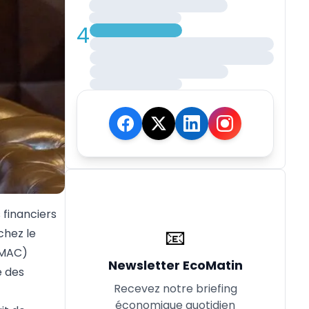
4
 financiers
📧
chez le
EMAC)
Newsletter EcoMatin
e des
Recevez notre briefing
économique quotidien