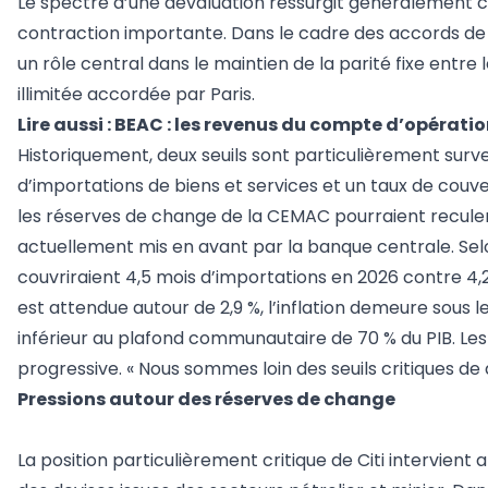
Le spectre d’une dévaluation ressurgit généralement c
contraction importante. Dans le cadre des accords de 
un rôle central dans le maintien de la parité fixe entre l
illimitée accordée par Paris.
Lire aussi :
BEAC : les revenus du compte d’opération
Historiquement, deux seuils sont particulièrement surve
d’importations de biens et services et un taux de couv
les réserves de change de la CEMAC pourraient reculer 
actuellement mis en avant par la banque centrale. Sel
couvriraient 4,5 mois d’importations en 2026 contre 4,
est attendue autour de 2,9 %, l’inflation demeure sous
inférieur au plafond communautaire de 70 % du PIB. Le
progressive. « Nous sommes loin des seuils critiques de
Pressions autour des réserves de change
La position particulièrement critique de Citi intervien