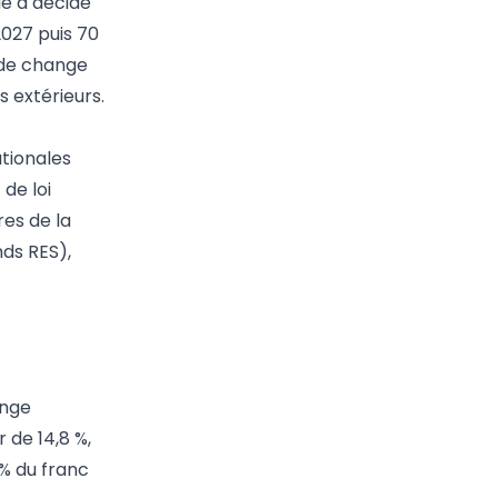
le a décidé
2027 puis 70
s de change
s extérieurs.
ationales
 de loi
res de la
ds RES),
ange
 de 14,8 %,
 % du franc