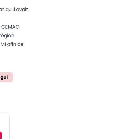
 qu’il avait
la CEMAC
région
MI afin de
gui