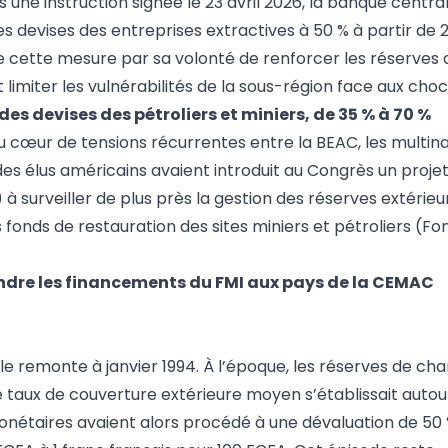
s une instruction signée le 23 avril 2026, la banque centra
 devises des entreprises extractives à 50 % à partir de 
ifie cette mesure par sa volonté de renforcer les réserve
t limiter les vulnérabilités de la sous-région face aux choc
es devises des pétroliers et miniers, de 35 % à 70 %
 au cœur de tensions récurrentes entre la BEAC, les multin
 des élus américains avaient introduit au Congrès un projet
à surveiller de plus près la gestion des réserves extérieu
nds de restauration des sites miniers et pétroliers (Fon
endre les financements du FMI aux pays de la CEMAC
le remonte à janvier 1994. À l’époque, les réserves de ch
e taux de couverture extérieure moyen s’établissait autour
 monétaires avaient alors procédé à une dévaluation de 50