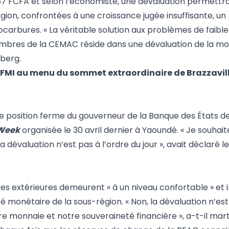
957 FCFA et selon l’économiste, une dévaluation permettra
gion, confrontées à une croissance jugée insuffisante, un
rbures. « La véritable solution aux problèmes de faible
mbres de la CEMAC réside dans une dévaluation de la mon
mberg.
 FMI au menu du sommet extraordinaire de Brazzavil
de position ferme du gouverneur de la Banque des États de
Week
organisée le 30 avril dernier à Yaoundé. « Je souhait
dévaluation n’est pas à l’ordre du jour », avait déclaré l
rves extérieures demeurent « à un niveau confortable » et in
té monétaire de la sous-région. « Non, la dévaluation n’est
re monnaie et notre souveraineté financière », a-t-il mar