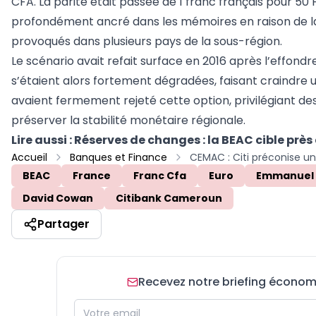
CFA. La parité était passée de 1 franc français pour 50
profondément ancré dans les mémoires en raison de la 
provoqués dans plusieurs pays de la sous-région.
Le scénario avait refait surface en 2016 après l’effon
s’étaient alors fortement dégradées, faisant craindre u
avaient fermement rejeté cette option, privilégiant d
préserver la stabilité monétaire régionale.
Lire aussi :
Réserves de changes : la BEAC cible près
Accueil
Banques et Finance
BEAC
France
Franc Cfa
Euro
Emmanuel
David Cowan
Citibank Cameroun
Partager
Recevez notre briefing économiq