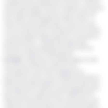
un dispositif d’accompagnement structurant : fourniture
de kits de démarrage, formation à la gestion, suivi financier
personnalisé, intégration dans les circuits formels, ainsi
qu’un atelier d’accompagnement dédié aux PME. « Le
crédit n’est que la première étape. Ce que nous visons,
c’est une transformation structurelle des micro-activités
vers des entreprises viables, pérennes et connectées au
système bancaire », a déclaré Daisy-Helen Eyang
Ntoutoume, directrice générale de la BCEG, dans une
interview accordée aux médias gabonais.
Lire aussi:
Le Gabon lance une banque dédiée aux PME
avec des taux d’intérêt de crédit de 3 à 14%
Cette approche s’inscrit dans l’engagement du
gouvernement à bâtir un tissu entrepreneurial robuste, à
générer des emplois durables et à inscrire le Gabon dans
une trajectoire de croissance inclusive. Rappelons que la
BCEG, dotée d’un capital social de 17 milliards FCFA et
détenue par des institutions et des acteurs privés, a été
créée pour soutenir les petites et moyennes entreprises