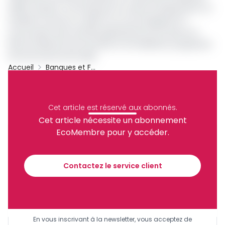
(PME), artisans, commerçants et autres entrepreneurs. En
facilitant l’accès au crédit et en accompagnant la
structuration des activités génératrices de revenus, la
BCEG ambitionne de favoriser la formalisation progressive
de l’économie informelle.
Accueil
Banques et Finance
Pme
Gabon
BCEG
Ligne De Crédit
Archive
Partager
Cet article est réservé aux abonnés.
Cet article nécessite un abonnement
EcoMembre pour y accéder.
Recevez notre briefing économique et
financier tous les jours avant 10 heures.
Contactez le service client
Sinscrire a la newsletter
En vous inscrivant à la newsletter, vous acceptez de