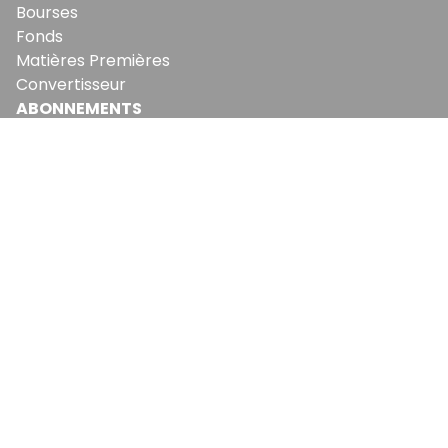
Bourses
Fonds
Matières Premières
Convertisseur
ABONNEMENTS
Mon Compte
Mes Abonnements
Newsletters
Articles Achetés
SERVICES
Conditions Générales
Politique De Confidentialité
Politique En Matière De Cookies
Contact & Suggestions
LA RÉDACTION
Qui Sommes-Nous?
Nous Rejoindre
Notre Équipe