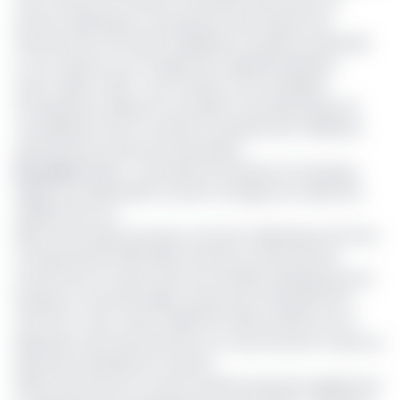
vise à renforcer l’inclusion financière des acteurs du
secteur halieutique, en proposant des solutions de
financement innovantes adaptées à la pêche artisanale.
Le tout repose sur une approche originale baptisée «
avant-après crédit », qui consiste à accompagner
l’entrepreneur depuis la conception du projet jusqu’à la
consolidation de son activité, en passant par l’utilisation
optimale des ressources financières.
Lire aussi:
Gabon : la Société de Garantie et la banque
dédiée aux PME (BCEG) ouvrent une ligne de crédit de 5
milliards de Fcfa
Pilier économique du pays, le secteur halieutique fait face
à d’importantes difficultés d’accès au financement,
notamment en raison des taux d’intérêt pratiqués par les
banques conventionnelles, qui peuvent atteindre 35 %
voire 40 %. Avec cette facilité de crédit, la BCEG met à
disposition des financements à un taux fixe de 6 %, bien en
deçà des standards du marché.
Selon les termes du contrat, la BCEG proposera également