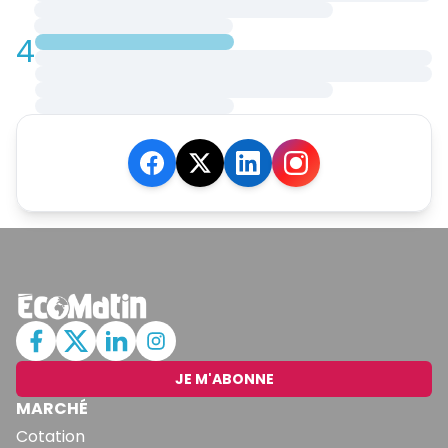
4
JE M'ABONNE
MARCHÉ
Cotation