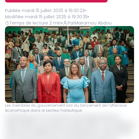
Publiée
mardi 15 juillet 2025 à 19:30:23
Modifiée
mardi 15 juillet 2025 à 19:30:35
Temps de lecture
2
min
Par
Mairamou Abdou
Les membres du gouvernement lors du lancement de l’offensive
économique dans le secteur halieutique
La Banque pour le commerce et l’entrepreneuriat du
Gabon (BCEG) a accordé, le 14 juillet dernier, une facilité de
crédit de 25 milliards FCFA à l’État gabonais. Cette initiative