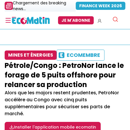
Chargement des breaking
FINANCE WEEK 2026
news...
JE M'ABONNE
ECOMEMBRE
MINES ET ÉNERGIES
Pétrole/Congo : PetroNor lance le
forage de 5 puits offshore pour
relancer sa production
Alors que les majors restent prudentes, PetroNor
accélère au Congo avec cinq puits
supplémentaires pour sécuriser ses parts de
marché.
Installer l'application mobile ecomatin