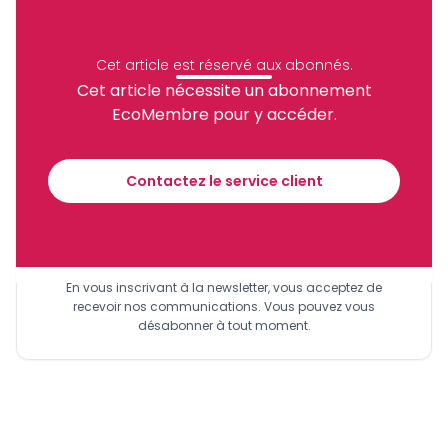
Congo
Petronor
Petrole
Archive
Partager
Cet article est réservé aux abonnés.
Cet article nécessite un abonnement
EcoMembre pour y accéder.
Recevez notre briefing économique et
financier tous les jours avant 10 heures.
Contactez le service client
Sinscrire a la newsletter
En vous inscrivant à la newsletter, vous acceptez de
recevoir nos communications. Vous pouvez vous
désabonner à tout moment.