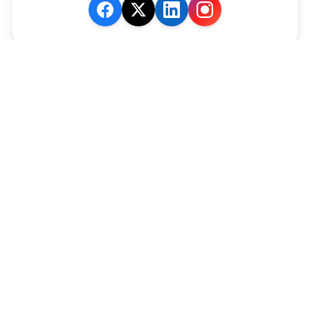
JE M'ABONNE
MARCHÉ
Cotation
Bourses
Fonds
Matières Premières
Convertisseur
ABONNEMENTS
Mon Compte