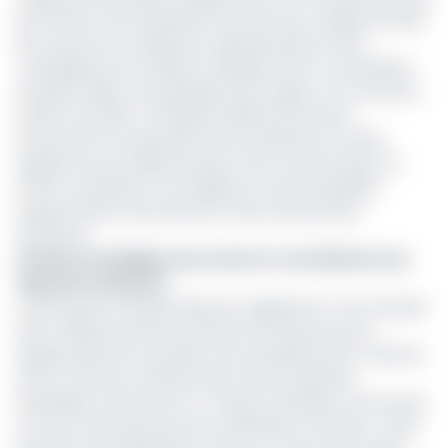
de l'année. Il est intéressant de noter que, malgré la baisse
des volumes, le rendement opérationnel de cette
compagnie s'est amélioré, atteignant 90 % au deuxième
trimestre 2025, une progression par rapport à la moyenne
de 86 % de 2024. L'entreprise déclare poursuivre
activement la restauration de la production via deux
équipes de reconditionnement, avec l'attente que ces
efforts contribuent à la stabilité et à de potentielles
augmentations de production dans les prochains
trimestres.
Gestion stratégique des stocks et contribution aux
objectifs nationaux
Le producteur d'hydrocarbures a également communiqué
qu'il a utilisé le premier semestre de l'exercice pour
réapprovisionner sa position de surendettement. Il affirme
être en train de constituer des stocks de pétrole
admissible notamment au Congo en prévision d'une levée
et d’une vente prévue pour le quatrième trimestre. Cette