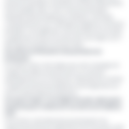
production pétrolière au deuxième trimestre 2025, période
durant laquelle celle-ci s'est contracté de 63 barils
équivalent pétrole (bep/j) pour atteindre 4 240 bep/j,
comparativement aux 4 303 bep/j enregistrés au trimestre
précédent. Il est également noté une baisse de 444 bep/j
en glissement annuel, soit environ 9,5 %, par rapport aux 4
684 bep/j du deuxième trimestre 2024.
Des efforts d'efficacité et des prévisions de
production
La société cotée à Oslo indique que cette campagne de
forage intercalaire est prévue pour se concentrer
spécifiquement sur le champ de Tchibouela East. PetroNor
a rapporté l'arrivée de la plateforme de forage Axima sur
site et le démarrage des opérations.
Lire aussi:
Congo : Le norvégien PetroNor cible 5 puits
de pétrole pour rembourser une dette de 13 milliards
FCFA
Pour la firme, cette démarche pourrait ajouter une
capacité de production significative d'ici la seconde moitié