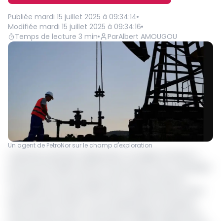
Publiée
mardi 15 juillet 2025 à 09:34:14
Modifiée
mardi 15 juillet 2025 à 09:34:16
Temps de lecture
3
min
Par
Albert AMOUGOU
Un agent de PetroNor sur le champ d'exploration
L'opérateur pétrolier indépendant norvégien PetroNor a
annoncé le 10 juillet dernier le lancement d'une campagne
de forage de cinq nouveaux puits offshores dans le
complexe de champs PNGF Sud au large de Pointe-Noire.
Selon les informations communiquées par l'entreprise,
cette initiative vise à contrecarrer la légère baisse de sa