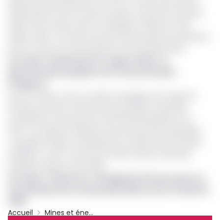
approche est présentée comme un moyen de soutenir
l'optimisation de ses revenus, après un premier trimestre
2025 où les revenus de la compagnie, s'élevant à 13,9
millions USD, n'ont pas inclus de ventes directes de pétrole
lifté en raison de cette position de surendettement.
Lire aussi :
Chemin de fer Congo-Océan : le
gouvernement prépare une restructuration
d’urgence
Pour le Congo, cette nouvelle campagne de forage de
PetroNor pourrait s'inscrire dans l'ambition nationale
d'atteindre une production de 500 000 barils/jour d’ici
2027. Les rapports indiquent que la production pétrolière
congolaise stagne actuellement en dessous de 270 000
barils/jour, avec un quota de l'OPEP d'environ 253 000
barils/jour depuis mars 2025.
Lire aussi :
Cameroun : 33 milliards FCFA de moins sur
les prévisions de recettes pétrolières au 1er trimestre
2025
Accueil
Mines et énergies