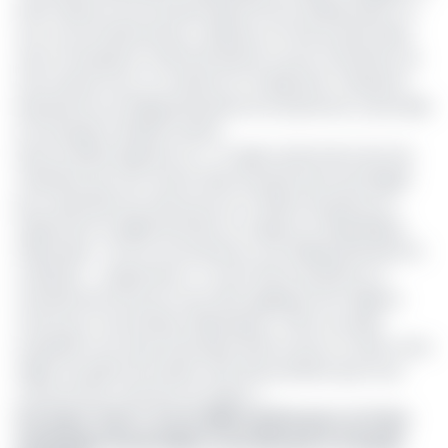
enfin relancer ses activités après 20 ans d’hibernation. En
tout cas, les démarches y relatives ont été enclenchées
avec la réception, le 28 avril dernier au port d’Owendo, de
trois navires turcs. Le ministre en charge des Transports,
Dieudonné Loïc Ndinga Moudouma en personne, a procédé
à la réception desdits navires.
Dans le détail, apprend-on, « Il s’agit notamment de trois
chalutiers qui vont rentrer dans le patrimoine de Sifrigab
pour optimiser les ressources en matière de pêche en
respectant la réglementation en vigueur en République
Gabonaise ». Pour la circonstance, Loïc Ndinga Moudouma
a déclaré : « Augmenter […] notre flotte de pêche va
certainement pouvoir nous faire appliquer de meilleurs
coûts pour nos produits halieutiques. Cette nouvelle
acquisition est aussi nécessaire dans le sens où, dans notre
région du golfe de Guinée, 40% des protéines que nous
consommons viennent du Gabon ».
Lire aussi :
Sucre : le turc MFB rachète pour un franc
symbolique Sucaf Gabon contrôlée par le français