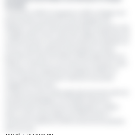
Somdiaa
Construite en 2003 et inaugurée en 2005, la Sifrigab n’est
jamais entrée en production faute d’équipements
adéquats. Pourtant l’usine devait produire du poissons frais,
congelé, séché, fumé et salé. Sans oublier la fabrication de
conserves de thon. Sa production devait être destinée à la
fois aux marchés national et international, et devait
permettre de créer entre 1000 et 3000 emplois directs et
indirects. Construite sur une surface de 2 hectares, l’usine
est dotée d’une capacité de stockage de 4000m2 et
d’une capacité de chambre froide pour les produits
surgelés de 1 100 tonnes.
La relance de cette société gabonaise permettra selon les
autorités de développer une véritable industrie de
transformation des ressources halieutiques au Gabon.
Dans ce sens, le pays espère, d’ici 2025, parvenir à
transformer localement, 25 000 tonnes de thons pêchés
dans ses eaux.