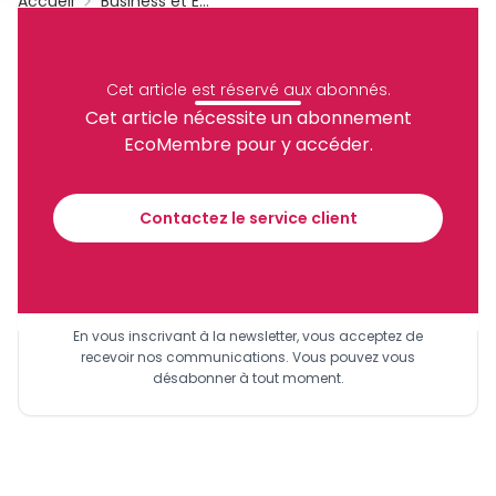
Accueil
Business et Entreprises
Sifrigrab
Archive
Partager
Cet article est réservé aux abonnés.
Cet article nécessite un abonnement
EcoMembre pour y accéder.
Recevez notre briefing économique et
financier tous les jours avant 10 heures.
Contactez le service client
Sinscrire a la newsletter
En vous inscrivant à la newsletter, vous acceptez de
recevoir nos communications. Vous pouvez vous
désabonner à tout moment.