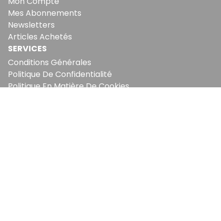
Mon Compte
Mes Abonnements
Newsletters
Articles Achetés
SERVICES
Conditions Générales
Politique De Confidentialité
Politique En Matière De Cookies
Contact & Suggestions
LA RÉDACTION
Qui Sommes-Nous?
Nous Rejoindre
Notre Équipe
Lettre Du DP
Recevez notre briefing économique et
financier tous les jours avant 10 heures.