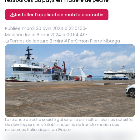
ressources du pays en matière de pêche.
Installer l'application mobile ecomatin
Publiée
mardi 30 avril 2024 à 22:01:00
Modifiée
lundi 6 mai 2024 à 00:54:49
Temps de lecture
2
min
Par
Simon Pierre Mbarga
La relance de cette société gabonaise permettra selon les autorités
de développer une véritable industrie de transformation des
ressources halieutiques au Gabon
La Société industrielle et frigorifique du Gabon (Sifrigab) va