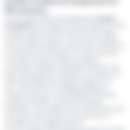
produire 1,5 millions de masques pour les
360 communes
En effet, depuis le début de la pandémie, les
masques
chirurgicaux
, hors usage, jonchent les bordures de routes,
poubelles et points de collecte d’ordures dans presque
toutes les villes du Cameroun. «
Si le but de ces masques
est de recueillir les postillons, ils peuvent être contaminés. Si
nous les jetons sur la chaussée, sur le trottoir, ils peuvent
s’ils ont été contaminés, entretenir la chaine de
contamination
» explique le responsable d’Hysacam. Jean
pierre Ymele propose par conséquent «
une collecte et un
traitement spécifique des masques chirurgicaux et en
tissu
». Celui consiste en «
l’emballage préalable des
masques faciaux dans un sachet plastique avant de les
jeter dans la poubelle
». Concernant les masques
réutilisables «
nous conseillons de les tremper dans de l’eau
savonneuse avant de les jeter. L’eau savonneuse va
neutraliser le virus
», indique le directeur.
Le cas du matériel médical de prise en charge, reste le plus