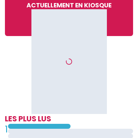
ACTUELLEMENT EN KIOSQUE
«Le corona virus survie plusieurs heures sur les déchets»,
Jean Pierre Ymele, Directeur régional de l’agence
Hysacam pour le Littoral
LES PLUS LUS
Que pensez-vous du plan de riposte contre le
1
coronavirus engagé par la ville de Douala ?
Je veux saluer l’heureuse initiative de la ville qui a initié et