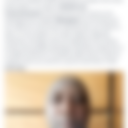
préoccupant. A ce sujet, le
ministère de
l’environnement,
de la protection de la nature et du
développement durable (
Minepded
) recommande qu’il
soit collecté et trié de façon spéciale dans une chaîne ou
dans un circuit séparé. A ce sujet, l’agence régionale
d’Hysacam envisage mettre à la disposition de la ville de
Douala «des poubelles spécifiques destinées uniquement à
recueillir les déchets et matériels utilisés dans le cadre de
la gestion des cas covid-19», a promis Jean Pierre Ymele.
Interview