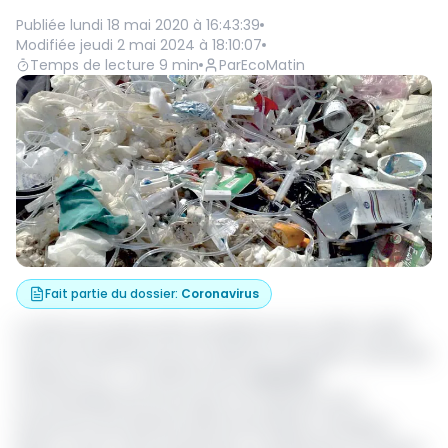
Publiée
lundi 18 mai 2020 à 16:43:39
Modifiée
jeudi 2 mai 2024 à 18:10:07
Temps de lecture
9
min
Par
EcoMatin
Fait partie du dossier
:
Coronavirus
La ville de Douala produit quotidiennement 2500 à 3000
tonnes de déchets par jour (déchets ménagers, industriels,
médicaux etc...) Le phénomène
covid-19
a
incontestablement provoqué une explosion de la
production des déchets pharmaceutiques. Seringues,