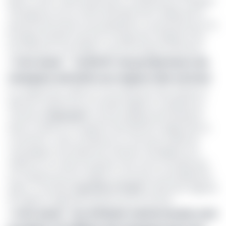
gants, cotons, tube de perfusion, compresses et masques
chirurgicaux sont en effet abondamment utilisés par le
personnel de santé et les populations. Les premiers pour se
protéger pendant la prise en charge des malades et les
seconds pour se protéger contre les risques d’infection.
>>Lire aussi
-
Covid 19 : les producteurs de
masques astreints au respect des normes
En charge de la collecte et du traitement des ordures et
déchets multiformes, la société Hygiène et salubrité du
Cameroun(
Hysacam
) connaît quelques perturbations
dans la collecte et la gestion des déchets usagers liés au
coronavirus. «
Nous contribuons en tant que société de
ramassage et de traitement d’ordures ménagères à la
réflexion sur ce plan de riposte. Nous avons constaté que
les masques qui sont utilisés ne sont pas convenablement
jetés
», a constaté
Jean Pierre Ymele
, le directeur régional
de l’agence régionale Hysacam pour le Littoral.
>>Lire aussi
-
Les artisans camerounais vont