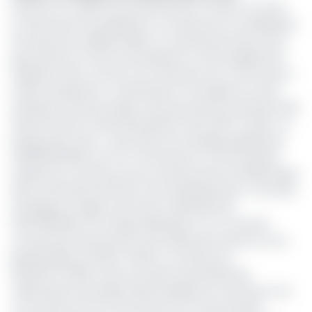
De par son mode de fonctionnement, le Feicom se veut
un instrument de solidarité et un levier pour la mobilisation
de ressources additionnelles, un outil de promotion de la
gouvernance et de la souveraineté. Il se doit également
d’apporter des concours non financiers aux communes à
travers l’assistance-conseil dans le montage et le suivi-
évaluation de leurs projets, ainsi que dans la recherche des
financements et des partenariats. Entre 2007 et 2021, « la
banque des Ctds » a accordé une enveloppe globale de
32.538.000.000F aux 374 communes et communautés
urbaines du Cameroun pour le financement de 383 projets
dans le domaine de l’eau et de l’assainissement. De cette
enveloppe, la région de l’Ouest a bénéficié de
2.187.000.000F. De manière générale, sur un montant
cumulé des financements accordés par le Feicom sur la
période allant de 2007 à 2021, un montant de
302.000.717.000F a été accordé à l’ensemble des
collectivités territoriales décentralisées du Cameroun. De
ce montant, les 40 communes et la Communauté