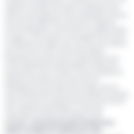
en liaison les administrations concernées. De cet fait, cet
organisme centralise et procède à la redistribution des
impôts et taxes régionaux soumis à péréquation, ainsi que
des centimes additionnels communaux et régionaux
soumis à péréquation conformément à la réglementation
en vigueur. Cette institution se doit également de mettre
à la disposition des régions, des communes, des syndicats
des communes et des communautés urbaines
bénéficiaires, des quotes-parts correspondantes de la
Dotation générale de la décentralisation arrêtée par le
gouvernement. Dans sa mission, le Feicom participe aux
opérations financières visant à promouvoir le
développement économique local, en liaison avec les
autres administrations ainsi que l’intermédiation financière
dans la recherche et la gestion des ressources provenant
de la coopération décentralisée, en faveur des
Collectivités territoriales décentralisées (Ctds).
Lire aussi
:
Communauté urbaine de Bafoussam
adopte un budget de 3 milliards pour 2022