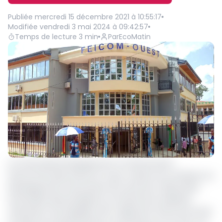
Publiée
mercredi 15 décembre 2021 à 10:55:17
Modifiée
vendredi 3 mai 2024 à 09:42:57
Temps de lecture
3
min
Par
EcoMatin
Le Fonds spécial d'équipement et d'intervention
intercommunale (Feicom) a pour mission de contribuer au
développement harmonieux de toutes les Collectivités
territoriales décentralisées sur la base de la solidarité
nationale et de l’équilibre inter-régional et intercommunal,