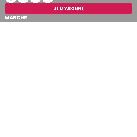
JE M'ABONNE
MARCHÉ
Cotation
Bourses
Fonds
Matières Premières
Convertisseur
ABONNEMENTS
Mon Compte
Mes Abonnements
Newsletters
Articles Achetés
SERVICES
Conditions Générales
Politique De Confidentialité
Politique En Matière De Cookies
Contact & Suggestions