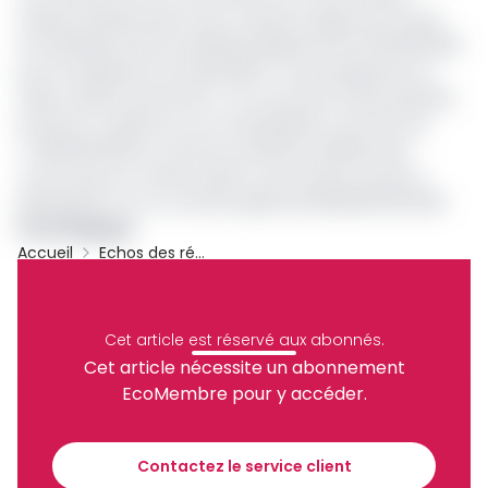
urbaine de Bafoussam que compte la région de l’Ouest,
ont bénéficié d’une enveloppe globale de 32.700.000.000F
pour la réalisation de 433 projets. Ce qui représente en
valeur relative, près de 11%. Au cours de la même période,
le Feicom a réservé à ces municipalités, la somme de
77.825.000.000F au titre de centièmes additionnels
communaux et autres impôts communaux soumis à
péréquation sur un montant global de 892.566.000.000F.
Armel Djiogue
Accueil
Echos des régions
Archive
Partager
Cet article est réservé aux abonnés.
Cet article nécessite un abonnement
EcoMembre pour y accéder.
Recevez notre briefing économique et
financier tous les jours avant 10 heures.
Contactez le service client