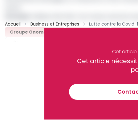
autres.
Lire aussi
:
Radisson Blu hôtel : les travaux avancent 
Accueil
Business et Entreprises
Groupe Onomo Hôtel
Bureau Veritas
Onomo Hô
Partager
Cet articl
Cet article néces
Recevez notre briefing économiq
po
Contact
En vous inscrivant à la newsletter, vous acceptez de 