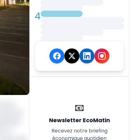
4
 mis en
📧
cessus de
Newsletter EcoMatin
guide des
ur en
Recevez notre briefing
économique quotidien
en œuvre des