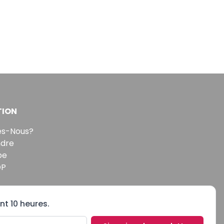
TION
s-Nous?
ndre
pe
DP
nt 10 heures.