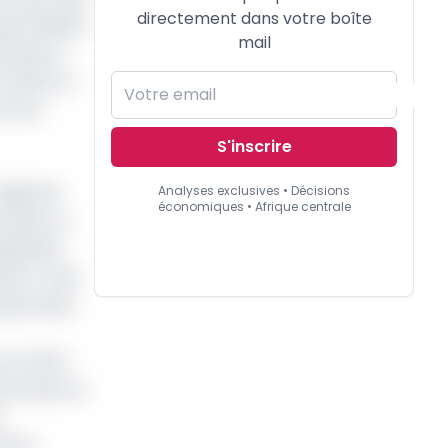
directement dans votre boîte
e hôtelier,
mail
orateurs.
clients et
Ceo du
S'inscrire
déjà été
Analyses exclusives • Décisions
économiques • Afrique centrale
ouala. Le
spositif.
toire. Créé
de entier.
omo hôtel
nstruite sur
e
ntre