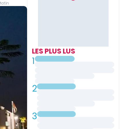
atin
LES PLUS LUS
1
2
3