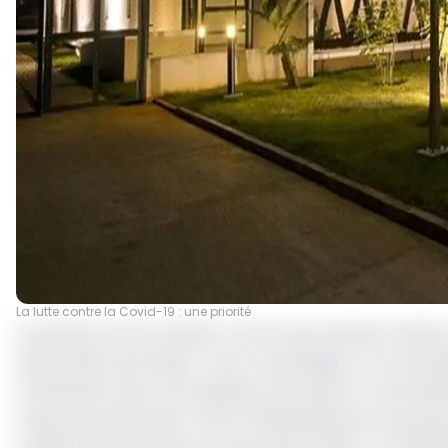
La lutte contre la Covid-19 : une priorité
Le groupe Onomo Hotels a conclu avec Bureau Veritas un 
œuvre dans ses hôtels. C’est ce qu’indique un communi
certification dont il est question est basé sur une éval
mesures préventives Covid-19 développé par le gro
matière de prévention et d’accueil du client. Et la deu