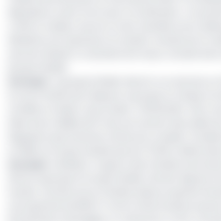
dispositions, avant d’octroyer la certification. «
Ce parte
à offrir le meilleur service à notre clientèle et les mei
Bénéficier de l’expertise d’un leader mondial est la me
permet d’établir un standard de niveau mondial dans 
groupe hôtelier.
Lire aussi
:
Le groupe hôtelier Marriot va construire un 
Sur les 21 hôtels dont dispose-le groupe en Afrique à l
certifiés et avaient reçu le label «
SAFEGUARD
» dont ce
label d’une validité de 6 mois, est soumis à des audits d
Rappelons que le Bureau Veritas est un leader mondial de
en 1828, le Groupe emploie plus de 75 000 collaborateu
Lire aussi
:
Hôtellerie : la guerre des 5 étoiles annon
Notons aussi que le Groupe hôtelier africain, dispose d
Douala. L’infrastructure 3 étoiles située au quartier Bo
2
une superficie de 600m
, Onomo hôtel Douala propose
kitchenettes aménagées, un restaurant, un bar, une pisc