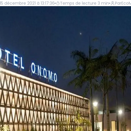
15 décembre 2021 à 13:17:36
Temps de lecture
3
min
Par
EcoM