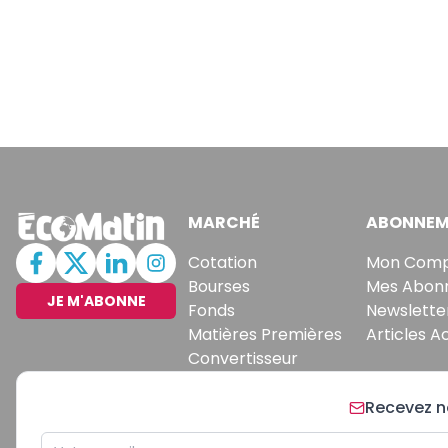
MARCHÉ
ABONNEM
Cotation
Mon Com
Bourses
Mes Abon
JE M'ABONNE
Fonds
Newslette
Matières Premières
Articles A
Convertisseur
Recevez no