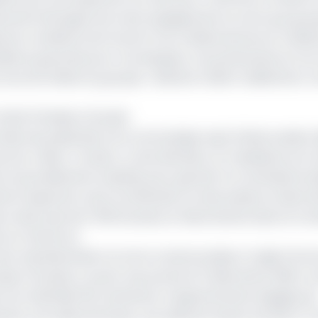
nariat témoigne de notre engagement en tant que group
lleures conditions de travail à nos collaboratrices et collab
illeure garantie pour nos équipes, nos partenaires et nos 
tous les hôtels du groupe
», déclare Cédric Guilleminot, 
hôtel 5 étoiles à Douala
a date de publication du communiqué, sept hôtels avaient 
ux de Dakar, Conakry, Lomé, Bamako, et Casablanca et D
e renouvellement inopinés pour garantir la continuité du di
 l’inspection, de la certification et des essais en labora
rs dans plus de 1 500 bureaux et laboratoires dans le mon
cée au Cameroun
’une représentation en terre camerounaise, il s’agit d’On
nanjo à Douala, a ouvert ses portes le 11 décembre 2019. Co
 à sa clientèle 152 chambres, 5 appartements équipés d
2
ine, une salle de fitness, une salle de réunion de 220 m
e