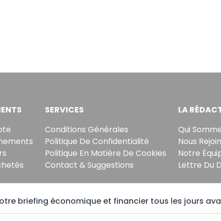
ENTS
SERVICES
LA RÉDAC
pte
Conditions Générales
Qui Somme
nements
Politique De Confidentialité
Nous Rejoi
rs
Politique En Matière De Cookies
Notre Équi
chetés
Contact & Suggestions
Lettre Du 
tre briefing économique et financier tous les jours ava