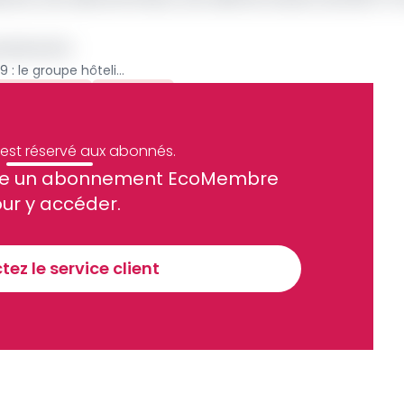
sereinement
Lutte contre la Covid-19 : le groupe hôtelier Onomo certifie ses enseignes
tel Douala
Archive
e est réservé aux abonnés.
site un abonnement EcoMembre
ue et financier tous les jours avant 10 heures.
ur y accéder.
Sinscrire a la newsletter
ez le service client
recevoir nos communications. Vous pouvez vous désabonner à tout moment