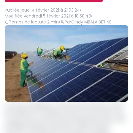
Publiée
jeudi 4 février 2021 à 21:03:24
Modifiée
vendredi 5 février 2021 à 18:50:40
Temps de lecture
2
min
Par
Cindy MBALA BETINE
Le secteur énergétique camerounais sera bientôt enrichi
de l’expérience sri-lankaise. Dans les tout prochains mois,
ce pays situé au Sud de l’Inde envisage injecter pas moins
de 100MW d’énergie solaire dans le réseau existant.