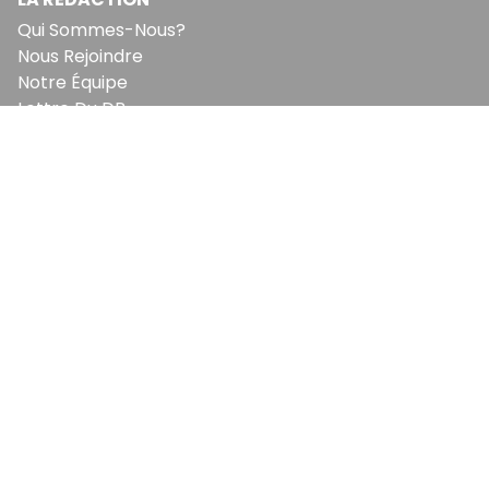
Qui Sommes-Nous?
Nous Rejoindre
Notre Équipe
Lettre Du DP
Recevez notre briefing économique et
financier tous les jours avant 10 heures.
Sinscrire a la newsletter
En vous inscrivant à la newsletter, vous acceptez de
recevoir nos communications. Vous pouvez vous
désabonner à tout moment.
EcoMatin SRL : BE1003.413.035
Avenue Louise 523, 1050 Ixelles
© Copyright EcoMatin 2026. Tous Droits Reservés.