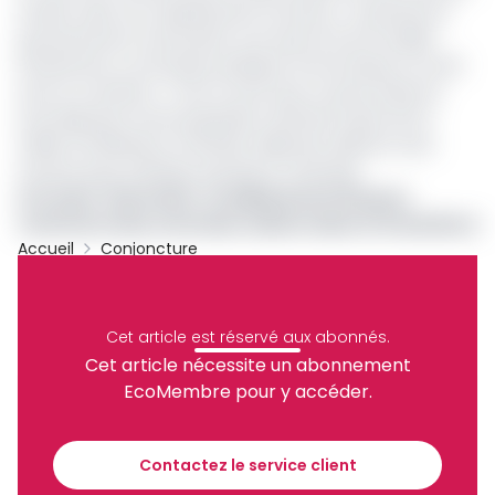
anodin, selon son représentant au Kenya, « la priorité du
gouvernement actuel dans mon pays est de travailler
étroitement, sur les plans politique, économique et social
avec le continent ». Il est à noter que ce pays d’Asie du
Sud, disposant d’une population estimée à près de 22
millions d’habitants, entretient déjà des relations avec
d’autres pays d’Afrique Australe et Orientale.
Lire aussi
:
Electricité : 14 milliards de FCFA pour
construire deux centrales solaires dans le Grand Nord
Accueil
Conjoncture
Archive
Partager
Cet article est réservé aux abonnés.
Cet article nécessite un abonnement
EcoMembre pour y accéder.
Recevez notre briefing économique et
financier tous les jours avant 10 heures.
Contactez le service client