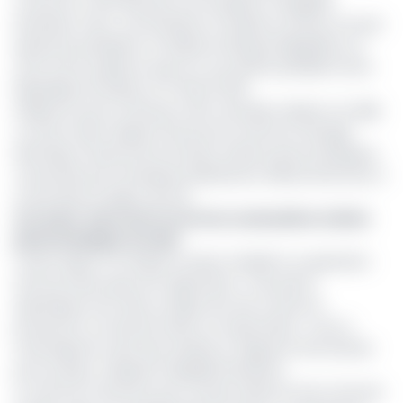
L’annonce a été faite par son Excellence Veluppilai
Kanathan, haut-commissaire sri-lankais au Kenya, envoyé
spécial du président sri-lankais Gotabaya Rajapaksa, au
sortir d’une audience que lui a accordé le président de la
République Paul Biya ce 3 février 2021.
Indiquons qu’au Cameroun des centrales solaires ont déjà
vu le jour dans l’objectif de pouvoir renforcer l’énergie
électrique. Notamment les deux stations photovoltaïques
construites par l’entreprise distributrice d’électricité Eneo à
Lomié dans la région de l’Est.
Lire aussi
:
Eneo met en service sa deuxième station
photovoltaïque à Lomié
L’autre aspect sur lequel compte s’établir la coopération
entre les deux pays est l’agriculture. Trois points
spécifiques sont alors en ligne de mire à savoir la
production, la transformation et l’exportation. «Ceci à
l’avantage de créer des emplois et rapporter des devises
pour le pays», indiquait Veluppilai Kanathan.
Le choix du Cameroun par ce pays d’Asie du Sud, n’est pas