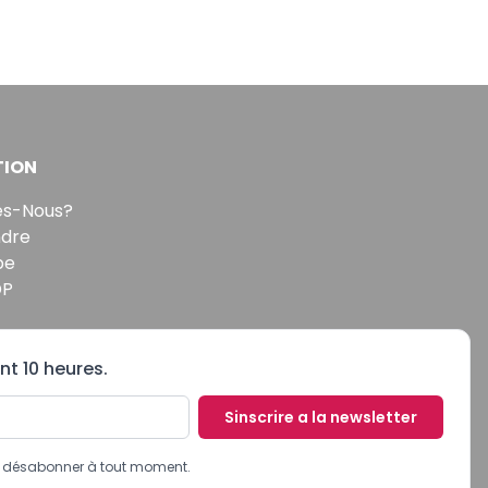
TION
s-Nous?
ndre
pe
DP
nt 10 heures.
Sinscrire a la newsletter
us désabonner à tout moment.