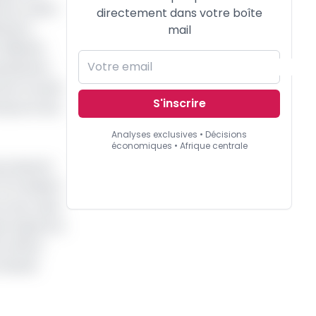
ns le cadre
directement dans votre boîte
utions
mail
milliards
eprésenter
onne morale
S'inscrire
mprunt leur
Analyses exclusives • Décisions
économiques • Afrique centrale
res devant
FCFA étaient
t les voies
 s'ajoute le
 du même
 devait