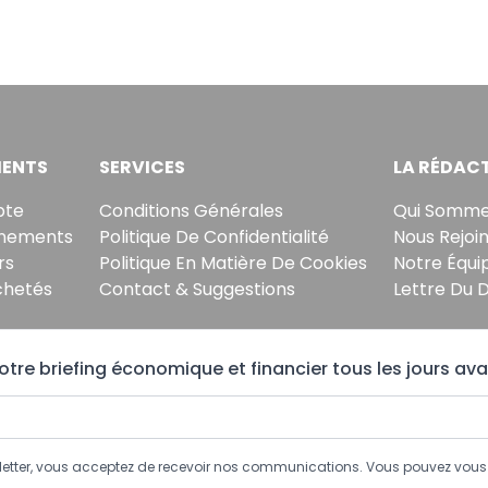
ENTS
SERVICES
LA RÉDAC
pte
Conditions Générales
Qui Somme
nements
Politique De Confidentialité
Nous Rejoi
rs
Politique En Matière De Cookies
Notre Équi
chetés
Contact & Suggestions
Lettre Du 
tre briefing économique et financier tous les jours ava
sletter, vous acceptez de recevoir nos communications. Vous pouvez vo