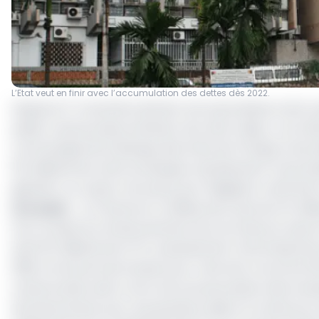
L’Etat veut en finir avec l’accumulation des dettes dès 2022.
Depuis le 17 novembre dernier, les souscripteurs de la 
public camerounais, émetteur de cette valeur, a en eff
communiqué de la Banque des Etats de l’Afrique Centra
50 milliards de cette enveloppe représentent l’amortisse
générés. Le coupon net perçu par obligation a été fixé 
Lire aussi
:
Le Cameroun va débourser plus de 45 milli
Pour la suite du remboursement de cet emprunt assorti 
(soit 50 milliards de FCFA représentant l’amortisseme
2018, à la bourse de Douala, pour chercher la somme 150
camerounais avait connu une sursouscription des investi
de financement pour ses grands projets, le Cameroun a