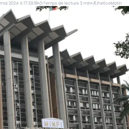
 mai 2024 à 17:29:18
Temps de lecture
3
min
Par
EcoMatin