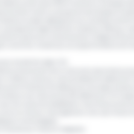
sollicité, portant ainsi à 200 le total de son enveloppe da
ouvernement le doit à un groupe de neuf banques et instit
antes, ils avaient déjà garanti une contribution de 121,5 
, un groupement légal avait été constitué en 2019 pour r
B Cameroun (personne morale bancaire), la Régional (Pers
). Durant leur mandat qui court jusqu’à échéance de l’e
ement d’ECMR 5,5% déjà à 75%
estiné au financement de la construction des infrastructu
er en 2019 au Cameroun. Dans les détails, 62 milliards de 
 sportif d’Olembe, 36 milliards pour les stades annexes e
nnexes et ses voies d’accès (26 milliards de FCFA) auquel
 pour les travaux de réhabilitation). Des infrastructures
 encore à Garoua. Il faut également noter que l’emprunt
tiques et technologiques…
t financés par l’emprunt obligataire