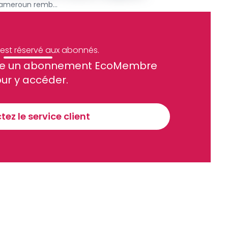
Emprunt obligataire : le Cameroun rembourse 61 milliards
e est réservé aux abonnés.
site un abonnement EcoMembre
ue et financier tous les jours avant 10 heures.
ur y accéder.
Sinscrire a la newsletter
ez le service client
recevoir nos communications. Vous pouvez vous désabonner à tout moment