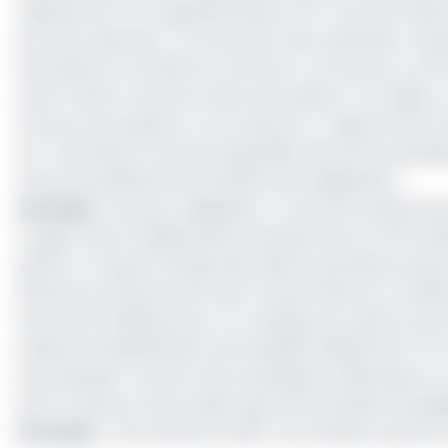
milliards de FCFA supplémentaire sur le montant initial 
de cette opération. Le succès de cette opération, le g
financières en activité au Cameroun. De sources concord
avant même l’ouverture des souscriptions. Par ailleurs
tous les souscripteurs à cet emprunt. Il s’agit de SC
non-bancaire) et Suzanne Ngo Bikoi (Personne physique
rôle est de défendre les intérêts des obligataires.
Lire aussi
:
Emprunt obligataire : le taux de rembours
L’argent ainsi mobilisé était prioritairement (à 70%) d
abriter la Coupe d’Afrique des Nations qui devait se jou
affectés au financement des travaux finaux du complexe
d’accès, 26 milliards pour le complexe de Japoma, ses a
stade de la Réunification de Douala(8 milliards de FCFA
type devaient recevoir des enveloppes à Bafoussam ou
servir à financer des projets dans les domaines énergé
Lire aussi
:
CAN Cameroun 2019 : les chantiers qui seron