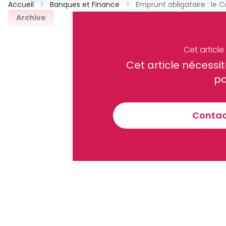
Accueil
Banques et Finance
Archive
Partager
Cet articl
Cet article néces
Recevez notre briefing économiq
po
Contact
En vous inscrivant à la newsletter, vous acceptez de 