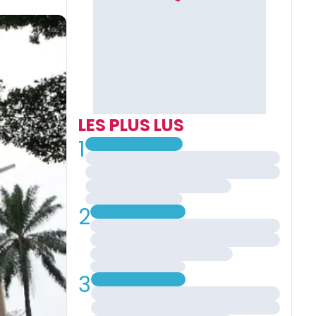
LES PLUS LUS
1
2
3