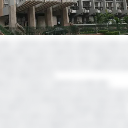
valeur « ECMR 5,6% net 2018-2023 » passent à la caisse. Le
et procédé à la mise en paiement de 61,2 milliards de FCF
le(Beac), dépositaire central des valeurs mobilières dan
ment du principal de l’emprunt, et 11,2 milliards, les int
à 3 060 milliards de FCFA.
ards sur son emprunt « ECMR 5,5% net 2016-2021 »
d’un taux d’intérêt de 5,6% pour une maturité de 5 ans, ¼
nt du capital) sera débloqué annuellement jusqu’en 2023.
 milliards de FCFA, cet appel à l’épargne public de l’Eta
sseurs, qui avaient proposé jusqu’à 207 milliards au pays
vait alors obtenu du régulateur une autorisation pour c