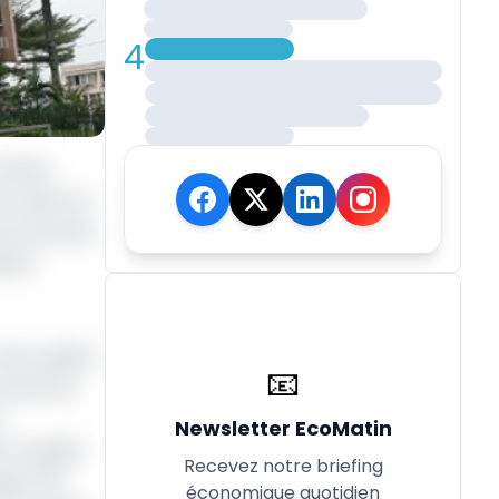
4
 trésor
A. Selon un
s la Cemac,
érêts
 du capital
📧
 Lancé en
t
Newsletter EcoMatin
. En quête
Recevez notre briefing
apter 50
économique quotidien