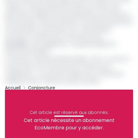
suspects où des potentiels terroristes. De même, des
personnes ne disposant pas de plantations, de champs ou
de boucheries, mais qui achètent une quantité importante
de machettes ou de haches, sont « de potentiels
terroristes et méritent de ce fait d’être suivis. »
Lire aussi
:
Crise anglophone : les grandes lignes du
discours de Paul Biya
Le chanteur camerounais Black Roger’s a dit « La route ne
tue pas mais c’est nous qui tuons à cause de nos
maladresses ». L’on pourrait s’inspirer de ce refrain pour
expliquer le bien-fondé de mesure du Minat.
Accueil
Conjoncture
Crise Anglophone
Atanga Nji
Archive
Partager
Cet article est réservé aux abonnés.
Cet article nécessite un abonnement
EcoMembre pour y accéder.
Recevez notre briefing économique et