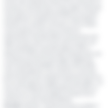
du Sud-ouest. Machettes, haches, fer de construction ne
sont plus en vente libre dans ces deux régions. Désormais,
il faut obtenir une autorisation préalable du sous-préfet
territorialement compétent pour tout citoyen désireux
d’acheter une machette, une hache ou du fer à béton.
C’est la substance d’une note du ministre de
l’Administration territoriale (Minat) aux gouverneurs des
régions du Nord-ouest et du Sud-ouest, en proie à une
crise sociopolitique et sécuritaire depuis fin 2016. La
décision du ministre intervient après l’assassinat des civils
ces derniers jours dans les deux régions anglophones.
Outre l’autorisation préalable, l’acheteur devra justifier
d’une activité agricole ou d’un chantier en cours (avec
permis de bâtir) avant acquisition proprement dite de l’un
de ces outils auprès du magasin ou de la quincaillerie ; non
sans avoir formellement été identifié par le vendeur au
moyen de son numéro de téléphone, situation de son
domicile et sa carte nationale d’identité.
Lire aussi
:
Insécurité : Yaoundé sous haute surveillance