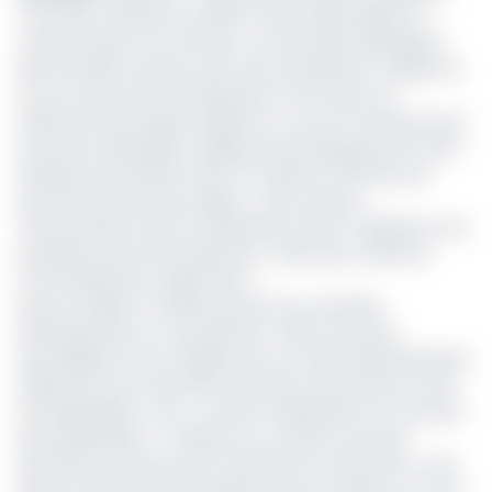
C’est que, l’attention du Minat a été attirée depuis un
certain temps sur le fait que « les terroristes décapitent
des honnêtes citoyens avec des machettes et utilisent le
fer de construction de diamètre 6, 8 et 10 pour la
fabrication des engins explosifs et comme munitions pour
les armes artisanales», explique Paul Atanga Nji. Des actes
barbares qui amènent donc le ministre à instruire aux
gouverneurs des deux régions « des mesures
conservatoires visant à restreindre l’achat, l’utilisation et la
possession des armes blanches » dans leurs unités de
commandement respectives ».
Dans la foulée, le ministre prescrit aux autorités
administratives un recensement «dans toutes les
quincailleries et les magasins de vos unités administratives
respectives, les stocks de machettes, des haches, et des
fers disponibles. Ceux-ci feront la déclaration sur honneur
des propriétaires ». Le Minat est convaincu que des
personnes n’ayant pas de chantier de construction avec
permis à bâtir mais qui acquiert des fers à béton sont des