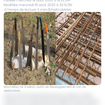
Publiée
mercredi 19 août 2020 à 19:52:30
Modifiée
mercredi 19 août 2020 à 20:12:35
Temps de lecture
3
min
Par
EcoMatin
Machettes, fer à béton, outils de développement et non de
destruction.
Il faut montrer pattes blanches pour acquérir certains
outils de la vie courante dans les régions du Nord-ouest et