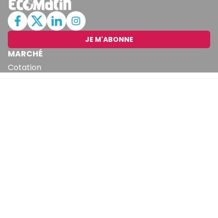
JE M'ABONNE
MARCHÉ
Cotation
Bourses
Fonds
Matières Premières
Convertisseur
ABONNEMENTS
Mon Compte
Mes Abonnements
Newsletters
Articles Achetés
SERVICES
Conditions Générales
Politique De Confidentialité