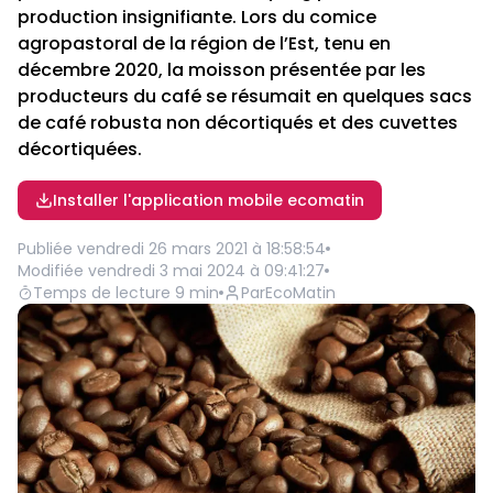
production insignifiante. Lors du comice
agropastoral de la région de l’Est, tenu en
décembre 2020, la moisson présentée par les
producteurs du café se résumait en quelques sacs
de café robusta non décortiqués et des cuvettes
décortiquées.
Installer l'application mobile ecomatin
Publiée
vendredi 26 mars 2021 à 18:58:54
Modifiée
vendredi 3 mai 2024 à 09:41:27
Temps de lecture
9
min
Par
EcoMatin