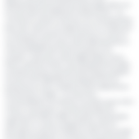
abandonnées par les producteurs découragés. Même son
de cloche dans l’arrondissement de Bertoua 1ère. « J’ai
commencé à cultiver le café avec mon mari quand j’étais
jeune. Mon marie est mort depuis 10 ans et m’a laissé avec
un hectare qui me permet de récolter par an, environ 15
sacs de 100 kg chacun que je vends malheureusement à
moins de 200.000F parce que les acheteurs nous
trompent », décrie pour sa part, Brigide Gbakoe, née en
1943 et cultivatrice à Bonis. Cette décrépitude de la filière
est décriée aussi par Jean Pierre Mossompusso, président
de l’union de GIC MBOWORO qui regroupe 09 GIC de
producteurs du café à Yokadouma dans le département
de la Boumba-et-Ngoko. « Au niveau de la
commercialisation, les acheteurs nous disent que le café a
chuté et n’a pas de prix. C’est ainsi qu’ils paient les
cuvettes entre 2000 et 2500F. Plus grave, l’année passée
(2019, ndlr) on a vendu un kilogramme de café non
décortiqué au niveau de Yokadouma à 55F au lieu de 500F