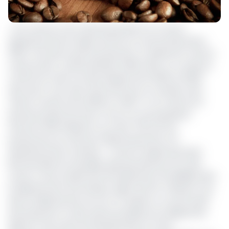
« Si le café de Yola n’était pas présent au comice
agropastoral de la région de l’Est au mois de décembre
2020, c’est parce que la production a totalement chuté à
cause du prix. L’année dernière (2019, ndlr), on a vendu la
cuvette du café non décortiquée entre 2000 et 3000F
alors qu’il y a de cela moins de 10 ans on vendait cette
même cuvette entre 6000 et 7000 F. Or, le café est le
premier produit de rente à Yola. Sur une population
d’environ 1000 habitants, au moins 700 sont les
producteurs du café qui malheureusement ont
abandonné leurs champs ». Tel est le regard que pose
Bertrand Mermoz Damgba, grand producteur du café-
cacao à Yola, localité de l’arrondissement de Ndélélé dans
le département de la Kadey, région de l’Est. A Bétaré-Oya
dans le département du Lom-et-Djerem, un autre basin
de production et selon Hamoua Maiyina du village Bouli,
âgé de 70 ans, plus de 100 plantations ont été