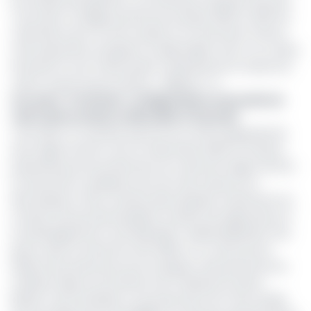
les années précédentes. Les acheteurs imposent leur prix.
C’est dans ce sillage qu’entre les années 2000 et 2010, les
cultivateurs de ma zone avaient 5 et 6 hectares chacun,
mais aujourd’hui, la plupart se débrouillent avec un ou deux
hectares et sont même prêts à abandonner la culture du
café à cause du prix d’achat », déplore-t-il.
Lire aussi
:
Promotion : la dégustation mensuelle du
café camerounais se délocalise à Yaoundé
C’est dans ce contexte que lors du comice agropastoral
de la région de l’Est, tenu en décembre 2020, la moisson
présentée par les producteurs du café de la région de l’Est
se résumait en quelques sacs de café rubusta non
décortiqués et des cuvettes décortiquées. Evénement du
monde rural qu’avait présidé le ministre de l’Agriculture et
du développement rural (Minader), Gabriel Mbairobe. Plus
grave, dans le stand de cette filière, il n’y avait qu’une
dizaine de producteurs pour la plupart, des personnes du
troisième âge en provenance de Yokadouma, Bonis,
Bétaré-Oya et Boubara. Les producteurs de Yola, localité