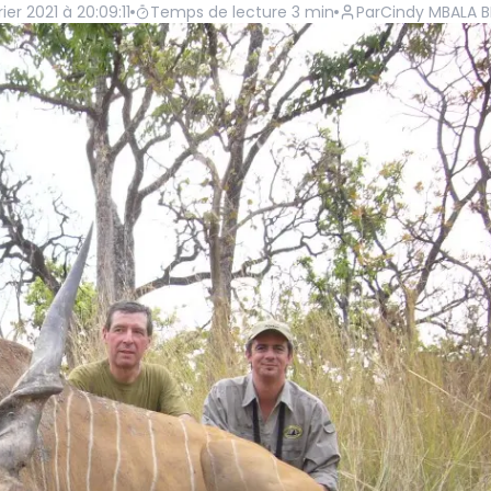
ier 2021 à 20:09:11
Temps de lecture
3
min
Par
Cindy MBALA B