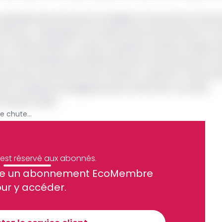
ganisée dans des aires protégées et donne lieu à la per
e finances. L’abattage et la capture des animaux dans un te
ar arrêté le Minfof. Le plan en question précise chaque an
s et les latitudes de prélèvement par type de permis. De
 le plus de revenus de cette activité, à cause de l'importa
sse en espèces prestigieuses que renferment ces aires.
e trimestre 2020
Les recettes de la chasse sportive chutent de 74,25% en 2020
e est réservé aux abonnés.
site un abonnement EcoMembre
ue et financier tous les jours avant 10 heures.
ur y accéder.
Sinscrire a la newsletter