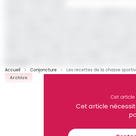
pendant l’année écoulée.
Rappelons qu’au Cameroun la saison cynégétique est or
d’une taxe journalière dont le taux est fixé par la loi d
chasse obéissent aux prescriptions du plan de tir fixé p
quotas d’abattage et de capture de différentes espèce
régions du pays, la région du Nord est celle qui génère
termes de superficie des aires protégées et à la riche
Lire aussi
:
PIB : le secteur tertiaire recule à 5,3% au 2
Accueil
Conjoncture
Archive
Partager
Cet articl
Cet article néces
Recevez notre briefing économiq
po