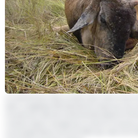
Le mardi 16 février 2021, le ministre des Forêts et de l
saison cynégétique 2021 (période de chasse pour les tou
à la suite de la visite de travail entamée depuis le 13 f
contexte toujours marquée par la crise du coronavirus, q
communiqué datant du 20 avril 2020, que Jules Doret Nd