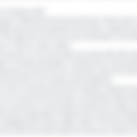
non-fiscales en 2021
a quasi-totalité des personnes qui viennent chasser dans 
uelle nous avons dû suspendre les activités ». Suspension q
 211 millions de Fcfa au terme de l’année 2020, contre 83
e et 74,25% en valeur relative.
du secteur au cours de la saison de chasse 2018-2019, s'é
ort à la saison précédente. L'activité durant cette pério
Adamaoua, du Nord et de l'Est, mentionne Jules Doret Ndo
de Garoua livre une nouvelle cuvée de diplômés
it au moins commencé sous de bons auspices. Seulement po
a. Lors du lancement de celle-ci, le 20 janvier 2020, le Mi
 aux communes et communautés riveraines de la région du
tie des charges liées à la gestion des ressources fauniq
Madingring, Rey-Bouba, Lagdo, Guider et Poli. Plus préci
mune, dans les recettes issues du tourisme de chasse au