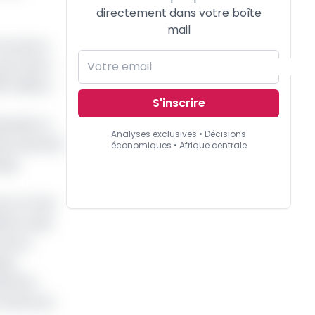
directement dans votre boîte
mail
nos parcs
ui a alors
5 millions
S'inscrire
levaient à
Analyses exclusives • Décisions
de avait été
économiques • Afrique centrale
ngo.
ur le mois
nfof avait
 Nord.
ues,
sément,
 Cameroun,