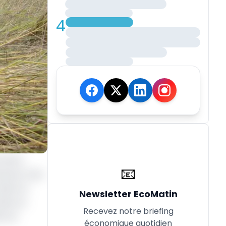
4
 de la
📧
aroua. Ceci
 dans un
Newsletter EcoMatin
dans un
Recevez notre briefing
t sur
économique quotidien