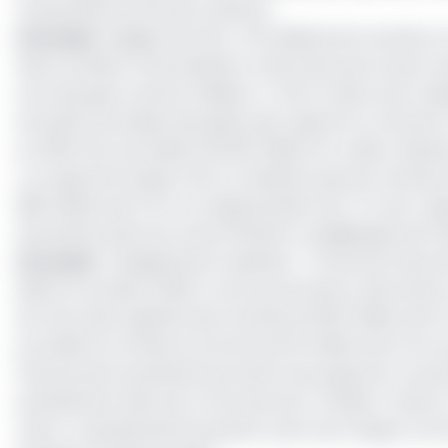
l’ensemble du territoire national.
Lire aussi
:
Budget de l’Etat : 213 milliards de recettes 
Selon le Minfof cette décision a été prise parce que «l
sont des gens venant d’ailleurs. C’est la raison pour laq
entrainé une baisse des gains que rapporte ce secteur à
en 2019. Soit une baisse de 620 millions en valeur absolu
L’on apprend toujours de ce ministère que les recettes 
696 millions de FCFA, en augmentation de 7,7% par rapp
dominante dans les zones d'intérêt cynégétiques de l'
Lire aussi
:
Enseignement supérieur : l’Ecole de Faune 
Même si la saison 2020 n’a pu se poursuivre, elle ava
de mars elle a généré des recettes de 190 millions de Fcf
procédé à la remise la somme de 55 millions de Fcfa,
Financement qui devait permettre de supporter une par
précisément dans les communes de Tcholliré, Touboro, 
celui-ci représentait les quotes-parts de chaque com