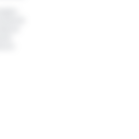
ception
rritoire de
née, les
s dix
nce en