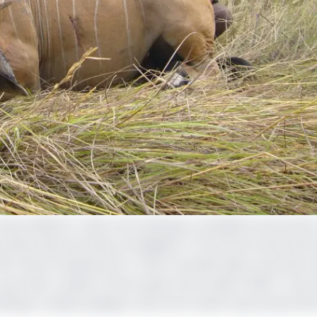
a Faune (Minfof) Jules Doret Ndongo a présidé le lancement
ristes dans les aires protégées), à l’Ecole de Faune de G
évrier dans le Septentrion. Cette nouvelle saison intervient
ui avait conduit à l’interruption de la saison 2020. C’est 
ongo rendait publique cette information qui prenait effe