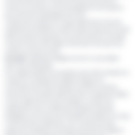
de l’environnement à travers le financement dans le
secteur du tourisme et de l’aménagement des espaces
pour favoriser le développement local.
L’intérêt pour le Bassin du Congo réside dans le fait qu’il
représente le deuxième massif forestier tropical du monde
après le bassin amazonien. Ses forêts denses et humides
couvrent environ 200 millions d’hectares, dont plus de la
moitié se trouvent en RDC.
Lire aussi
:
Exploitation illégale du bois: le coup d’épée
dans l’eau d’Atanga Nji
Pour rappel programme de gestion des forêts du Bassin du
Congo est un programme régional d’appui à la
Commission des Forêts d’Afrique Centrale (Comifac)
financé par le ministère allemand de la coopération (BMZ).
Il a pour objectifs de mieux protéger et s’assurer de
l’exploitation d’une manière plus durable la diversité
biologique et les ressources forestières du Bassin du Congo
et des savanes avoisinantes. Il est constitué de deux
projets de coopération technique exécutés par l'Agence