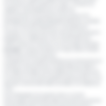
du Cameroun dans le Bassin du Congo ». La session de
validation a été présidée par le ministre de
l’Environnement, de la protection de la nature et du
développement durable (Minepded) Hélé Pierre, a présidé
les 4 et 5 mars 2021 à Mbankomo, une banlieue da
Yaoundé. Le nouveau Document sera alors exécuté par le
Minepded, en collaboration avec le World Wide Fund
(WWF), bureau du Cameroun, en tant qu’agent fiduciaire.
Lire aussi
:
Les pays du bassin du Congo veulent interdire
l’exportation du bois en grumes
Le programme en question bénéficie d’un financement du
Fonds pour l’environnement mondial (FEM) qui s’élève à
10,4 millions de dollars soit 5,6 milliards de Fcfa obtenu par
le Cameroun au titre de la septième phase du FEM, sur une
allocation total de 13,99 millions de dollars (7,6 milliards de
Fcfa).
Pour le Minepded, il est question dans ce contrat
d’encourager le partenariat public-privé dans la protection