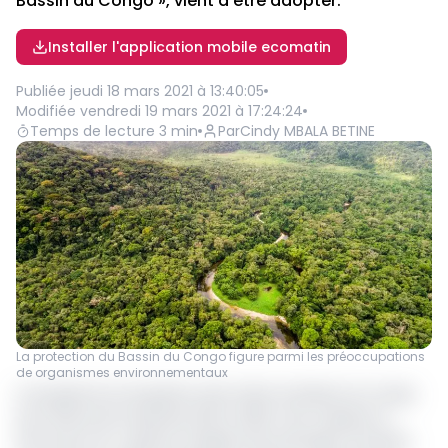
Bassin du Congo », vient d’être adopter.
Installer l'application mobile ecomatin
Publiée
jeudi 18 mars 2021 à 13:40:05
Modifiée
vendredi 19 mars 2021 à 17:24:24
Temps de lecture
3
min
Par
Cindy MBALA BETINE
La protection du Bassin du Congo figure parmi les préoccupations
de organismes environnementaux
Le programme de gestion des forêts du Bassin du Congo,
qui s’étend de la période 2021 à 2026, vient adopter le
document de « gestion intégrée des paysages forestiers