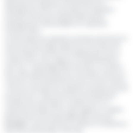
allemande de coopération internationale pour le
développement (GIZ) et trois projets de coopération
financière financés par la Banque Allemande de
Développement national dédiée à la Coopération
Financière (KFW.)
Les deux projets de coopération technique exécutés par la
GIZ sont les Projet d’Appui régional à la Commission des
Forêts d’Afrique Centrale encore appelé projet mère ou
module mère et celui d’appui au Complexe Binational
Sena Oura – Bouba Ndjida (BSB Yamoussa). Ce module a
deux unités opérationnelles dont l’une basée à Garoua au
Cameroun à l’Ecole Nationale de Faune et l’autre à Pala au
Tchad. Les trois projets de coopération financière exécutés
par la KFW sont : Projet de Promotion des Exploitations
Certifiées des Forêts (Ppecf), Fondation pour le Tri-
national de la Sangha (Ftns), Projet d’appui au Complexe
Binational Sena Oura–Bouba Ndjida (BSB Yamoussa).
Lire aussi
:
Un plan triennal pour améliorer la transparence
dans les processus Redd+ et APV Fleg