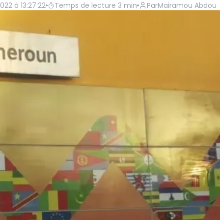
022 à 13:27:22
Temps de lecture
3
min
Par
Mairamou Abdou