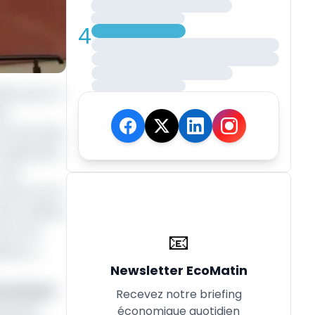
4
lics pour le
nt
 commerciale
implication
 SCB
 de ce prix
e la relation
ver et à
📧
teurs »,
Newsletter EcoMatin
omestique
Recevez notre briefing
 janvier
économique quotidien