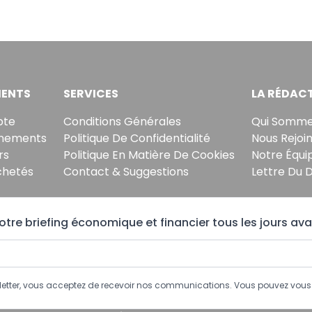
ENTS
SERVICES
LA RÉDAC
pte
Conditions Générales
Qui Somme
nements
Politique De Confidentialité
Nous Rejoi
rs
Politique En Matière De Cookies
Notre Équi
chetés
Contact & Suggestions
Lettre Du 
tre briefing économique et financier tous les jours ava
sletter, vous acceptez de recevoir nos communications. Vous pouvez vo