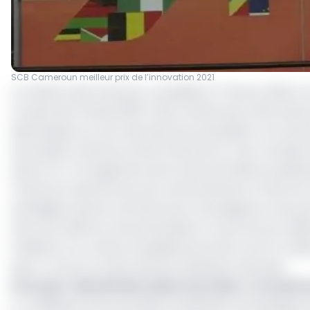
SCB Cameroun meilleur prix de l’innovation 2021
Le ministre des Finances, a présidé le 17 février 2022,
compte de l’année 2022. Cette cérémonie a été le lieu 
démarqués au cours de l’exercice précédent. Les réco
de banque Cameroun (SCB Cameroun), s’est vue décerner 
dans le co-arrangement de la toute première syndica
Cameroun exprime ses vifs remerciements à l’Etat du Ca
prestigieux qui est une fierté pour ses équipes et ses 
avec ses clients et ses partenaires. Ce prix est par aille
améliorer en continu sa qualité de service tout en res
peut-on lire sur le site web de l'institution bancaire.
Lire aussi
:
Marché des valeurs du trésor : le Came
La réalisation de la première syndication domestique d