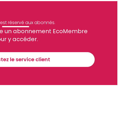
e est réservé aux abonnés.
site un abonnement EcoMembre
ue et financier tous les jours avant 10 heures.
ur y accéder.
Sinscrire a la newsletter
ez le service client
recevoir nos communications. Vous pouvez vous désabonner à tout moment