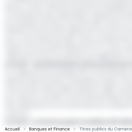
dernier. En effet, l’institution bancaire accompagnée
ont participé de façon appréciable à l’opération de 
par la Banque centrale en novembre 2021. De plus l’on
sollicitait la somme de 100 milliards de Fcfa sous la f
pour un taux d’intérêt de 2,90%. Grâce au syndicat de SVT
obtenir la somme de 68 milliards de Fcfa. A travers ce
milliards de Fcfa soit une opération par adjudication
Lire aussi
:
Top 5 des banques camerounaises qui co
Sur l’usage de cette enveloppe, 60% ont été affectés à
paiement dans les postes comptables du réseau Trésor
CAN et les 20% restant étaient destinés à régler une par
Pour mémoire, la Société commerciale de banque Cam
10,54 milliards de Fcfa. Son actionnariat est constitué 
Cameroun.
Lire aussi
:
Le Cameroun peine à mobiliser 100 milli
Accueil
Banques et Finance