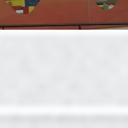
 la cérémonie de présentation du programme des titres pub
pour primer certains investisseurs qui se sont positiveme
mpenses étant basées sur plusieurs critères, la Société
le meilleur prix de l’innovation 2021. Ceci grâce à son 
tion domestique sur le marché monétaire de la Cemac. «
meroun à travers le Ministère des Finances pour l’octroi
partenaires. C’est également un gage de confiance, socle d
urs un challenge dans le sens où, il incite la banque à inno
pectant rigoureusement les règles imposées par les régula
roun réalise sa première opération par syndication d
u Cameroun objet du prix de SCB Cameroun a eu lieu le 10