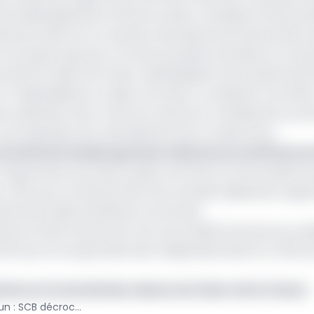
 de Société générale Cameroun, Bicec, Standard Chartered
levée de fonds via ce nouveau mécanisme de financement
 se souvient que pour la toute première tentative, le Ca
orme de BTA (Bons du trésor assimilables) d’une durée de 2
 (spécialistes en valeur du trésor) constitué à cet effet, 
tte opération donc l’Etat du Cameroun a finalement pu le
 et une opération par abondement de ce même titre.
ncentrent les plus grosses créances en souffrance e
 l’apurement du reste à payer de l’Etat en harmonisant le
, 20% pour le financement de certaines dépenses urgent
tie de la dette intérieure structurée.
eroun (SCB Cameroun), est une société anonyme au cap
à 51% par le Groupe Marocain Attijariwafa bank et à 49% pa
ards sur le marché des valeurs du trésor de la Cemac
Titres publics du Cameroun : SCB décroche le prix de l’innovation 2021