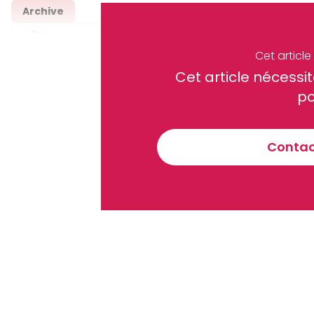
Archive
Partager
Cet articl
Cet article néces
Recevez notre briefing économiq
po
Contact
En vous inscrivant à la newsletter, vous acceptez de 