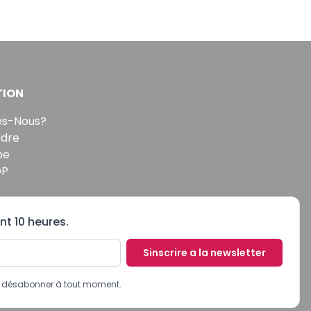
TION
s-Nous?
ndre
pe
DP
nt 10 heures.
Sinscrire a la newsletter
us désabonner à tout moment.