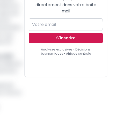
directement dans votre boîte
 Bank etc.
mail
 approuvé
meroun
6 semaines,
il a pu
S'inscrire
ver 83
Analyses exclusives • Décisions
économiques • Afrique centrale
n 2021
s délais de
es de la
ital de
r l’Etat du