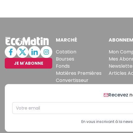
MARCHÉ
ABONNEM
Cotation
Mon Com
Bourses
Mes Abon
JE M'ABONNE
Fonds
Newslette
Matières Premières
Articles A
Convertisseur
Recevez no
En vous inscrivant à la new