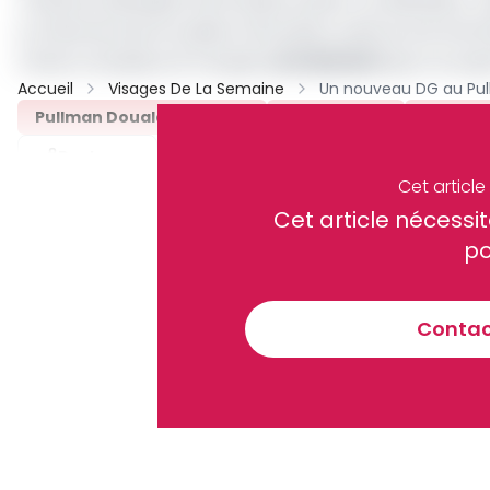
«
Pullman Rabingha
» de Douala, ancien «
Le Méridien
», 
un hôtel de luxe en pleine rénovation, situé au bord du 
Chtara remplace le français,
Loïc Boichot
qui a occupé
Accueil
Visages De La Semaine
Pullman Douala Rabingha
Loïc Boichot
Naoufel
Partager
Cet articl
Cet article néces
Recevez notre briefing économiq
po
Contact
En vous inscrivant à la newsletter, vous acceptez de 