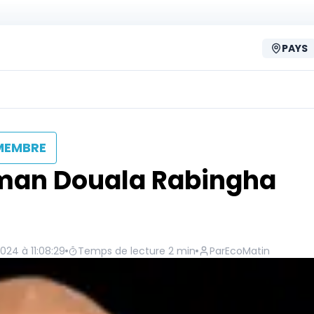
PAYS
MEMBRE
lman Douala Rabingha
024 à 11:08:29
Temps de lecture
2
min
Par
EcoMatin