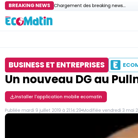
BREAKING NEWS
Chargement des breaking news...
BUSINESS ET ENTREPRISES
ECO
Un nouveau DG au Pul
Installer l'application mobile ecomatin
Publiée
mardi 9 juillet 2019 à 21:14:29
Modifiée
vendredi 3 mai 2