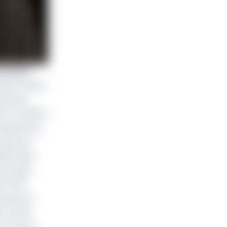
 Chtara
oufel Chtara
diverses
. En 2013, il
e direction
Cameroun.
sifs dans
du projet
de Côte
recherche
 L'hôtel