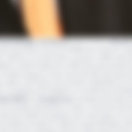
uala Rabingha
,
Loïc Boichot
passe le témoin.
Naoufel
s plus importantes structures hôtelières du Cameroun. Na
s. Il démarre sa carrière dans ce secteur en 1990. Après 
ères, il atteint finalement en 2002, des postes de direction
ouvelle charge lui a ouvert les portes dans des postes d
, Mali et Côte d'ivoire, d'où il provient à destination du 
 connaissance de l'hôtellerie ont certainement été déci
tiers (SNC)
et le
Groupe Accor
, principaux partenaires 
de la Société nationale des cocotiers, Consul honoraire 
 capacité à fédérer les équipes autour des projets, et la 
s qualités qui inspirent confiance
», pense Mamadou Fadil.