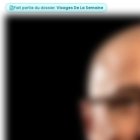
Fait partie du dossier
:
Visages De La Semaine