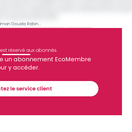
a été repris par l'enseigne Pullman en 2015. Naoufel Chtar
fleuve Wouri, à Bonanjo, le quartier administratif de Douala
 ce poste de 2015 à 2019.
Un nouveau DG au Pullman Douala Rabingha
 Chtara
Mamadou Fadil
Archive
e est réservé aux abonnés.
site un abonnement EcoMembre
ue et financier tous les jours avant 10 heures.
ur y accéder.
Sinscrire a la newsletter
ez le service client
recevoir nos communications. Vous pouvez vous désabonner à tout moment