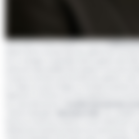
Après quatre années passées à la tête du
Pullman Do
devient ainsi le nouveau directeur général de l'une de
est un manager et spécialiste dans la gestion des hôtel
postes de responsabilité dans plusieurs structures hôteli
occupe son premier poste de directeur général. Cette n
en Tunisie, son pays d'origine, en Gambie au Burkina Faso
Diplômé en Commerce, sa riche expérience et sa bonne
son choix effectué par la
Société nationale des coco
«
Pullman Rabingha
».
Mamadou Fadil,
vice-président 
d'ivoire au Cameroun présente «
le sens relationnel, la
effrénée des résultats probants
» du nouvel entrant. «
De