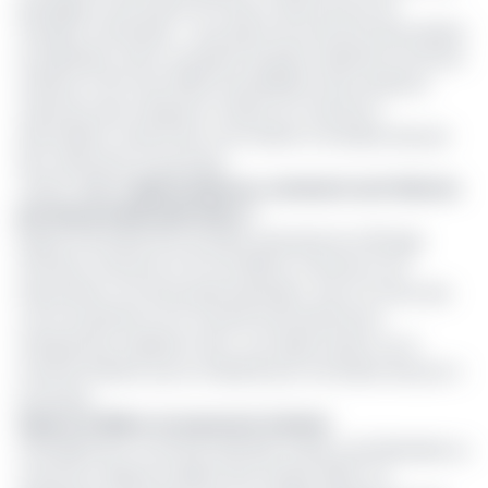
passagers à bord dans les taxis et dans les bus de
transport interur­bain... sous peine de sanc­tions pécuniaires
et judi­ciaires. Dans un préavis de grève adressé au Premier
ministre, le 30 mars 2020, les présidents des syndi­cats
nationaux des trans­ports routiers du Cameroun
demandent notamment une révision à la baisse des prix
des carburants à la pompe.
Hydrocarbures: comment sont fixés les
>>Lire aussi-
prix des produits
pétroliers ?
Depuis l’incendie de la Société nationale de raffi­nage
(Sonara), intervenu le 31 mai 2019, le Came­roun est
importateur net de produits pétroliers. Avec la chute des
cours du pétrole sur le marché international, les
transporteurs espèrent donc une répercussion sur le
marché intérieur qui se traduirait par une baisse des prix à
la pompe.
Sauver la filière ou le pou­voir d’achat
Officiellement, le secteur pétrolier (aval) a été libé­ralisé au
Cameroun depuis le début des années 2000. Les