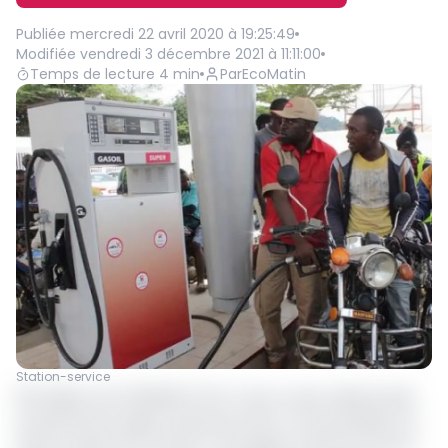
Publiée
mercredi 22 avril 2020 à 19:25:49
Modifiée
vendredi 3 décembre 2021 à 11:11:00
Temps de lecture
4
min
Par
EcoMatin
Station-service
15,5 dollars soit 9 356,834 FCFA. C’est ce que valait le baril
du pétrole brut léger américain (WTI) ce 21 avril 2020 à 14
heures, après être tombé à 7,02 dollars (4237,22 FCFA) la