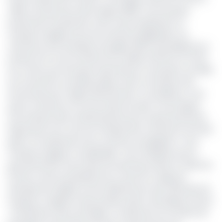
veille, son plus bas niveau depuis 1986 ! Pour les pays
producteurs de pétrole, cette chute représente un
manque à gagner pour les recettes budgétaires. Au
Cameroun, par exemple, le budget 2020 a été éla­boré sur
la base d’un cours du baril à 54,4 dollars (30 197,44 FCFA).
Par contre, pour les pays importateurs, la situation actuelle
est une bonne nou­velle puisque cela va en­trainer des
économies pour l’approvisionnement. Le problème, c’est
que le Ca­meroun se trouve dans les deux cas de figure.
Une si­tuation bien embarrassante pour le gouvernement.
Depuis plus d’un mois, les transporteurs menacent de faire
grève. Les opé­rateurs de ce secteur se plaignent « d’un
manque à gagner considérable » dû à l’adoption par le
gouver­nement d’une série de res­trictions dans le cadre de
la lutte contre la pandémie du Covid-19. Il s’agit par
exemple de l’exigence de la désinfection des véhicules de
transport, l’exigence des produits hydro-alcooliques à bord
; l’interdiction des surcharges ; la réduction du nombre de