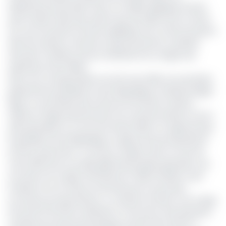
distributeurs pour­raient donc en réalité appli­quer les prix
qu’ils veulent. Bien plus, plutôt que de répercuter la chute
du cours du baril sur les prix appli­qués aux consommateurs
dans les stations-services, le gouvernement a préféré
sécuriser (à défaut de les revaloriser) les marges des
opérateurs de la filière.
Dans une correspondance du 25 mars 2020, du secré­taire
général de la prési­dence de la République, Ferdinand Ngoh
Ngoh, au secrétaire des services du Premier ministre,
relative à l’approvisionnement du marché intérieur en pro­
duits pétroliers au cours de l’année 2020, l’on apprend que
le président de la Répu­blique a approuvé les pro­positions
du PM, notam­ment « la mise en vigueur dès ce mois de
mars 2020 de la nouvelle grille des produits pétroliers, qui :
ac­corde une marge minimale de 47,88 FCFA/litre, sans
incidence sur le niveau actuel des prix à la pompe ;
accorde aux importateurs, y compris la Sonara, une marge
fixe de 16 FCFA/ litre, destinée à couvrir leur rémunération ;
revalorise les droits de passage au profit de la SDCP à