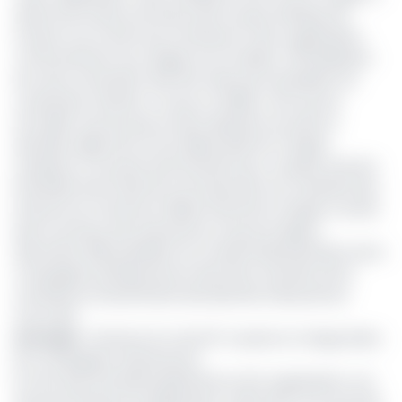
obtenu les faveurs de douze des 14 pays d’Afrique de
l’Ouest et du Centre qui constituent cette organisation.
Conformément aux usages en la matière, l’officialisation
de cette nomination doit être faite par le président du
conseil des ministres. Ce qui, en réalité, n’est qu’une
formalité. Il pourra par la suite rejoindre son poste à
Libreville, siège de la Cima. Blaise Abel Ezo’o Engolo
remplace à ce poste Issofa Ncharé qui y a passé cinq ans.
Précédemment directeur de l’Assurance au ministère des
Finances du Cameroun, Blaise Pascal Ezo’o Engolo connait
bien le secteur des assurances, lui qui est depuis
décembre 2019, président du conseil d’administration de la
Compagnie de Réassurance des Etats membres de la
Conférence Interafricaine des Marchés d’Assurances
(Cica-RE).
Lire aussi
:
Victimes du Covid-19 : la prise en charge divise
les compagnies d’assurances
En tant que Secrétaire général de cette organisation, son