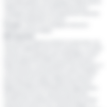
le Secrétaire général, c’est le passage du capital social à 5
milliards FCFA à partir de mai 2021 d’autant que les
compagnies d’assurances sont sérieusement impactées
par la crise sanitaire liée au Covid-19.
Lire aussi
:
Covid-19 : les compagnies d’assurance
appelées à être plus flexibles
Micro assurance
Autre dossier sur lequel est attendu le camerounais, c’est
celui de la vulgarisation de la micro assurance ; un combat
mené par son compatriote Jean Claude Ngbwa. L’actuel
Directeur général de la BVMAC qui a passé une bonne
dizaine d’année à ce poste proposait a tant œuvré pour ce
mode d’assurance pour personnes à revenus modestes,
qui ne peuvent pas toujours supporter les coûts d’une
police d’assurance classique. D’après l’article 700 du
Règlement N°003 du 5 avril 2012 portant réglementation
des opérations de micro-assurance dans les Etats
membres de la Conférence interafricaine des marchés
d’assurances (Cima), la micro-assurance désigne « un