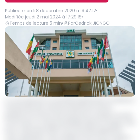
Publiée
mardi 8 décembre 2020 à 19:47:12
Modifiée
jeudi 2 mai 2024 à 17:29:18
Temps de lecture
5
min
Par
Cedrick JIONGO
Il y a du sang neuf au secrétariat général de la Conférence
interafricaine des marchés d’assurances (Cima),
gendarme du secteur des assurances en Afrique Centrale
et de l’Ouest. Le camerounais Blaise Abel Ezo’o Engolo a été
élu le 4 décembre 2020 à Lomé secrétaire général de
cette organisation. Seul candidat en lice, M. Ezo’o Engolo a