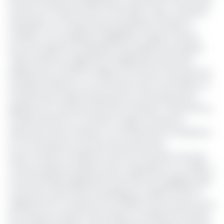
rôle sera d’assurer la préparation, l’exécution et le suivi des
travaux du Conseil et de la Commission, faire, s’il l’estime
nécessaire, au Conseil toutes propositions tendant à
modifier ou à compléter la législation unique et donne
tous avis relatifs à la réalisation des objectifs du présent
Traité, arrêter les règlements d’application des actes
établis par le Conseil. Par ailleurs, le SG de la Cima peut de
sa propre initiative ou sur instruction de la Commission, le
contrôle des sociétés d’assurances et de réassurance
agréées sur le territoire des Etats membres. Il transmet au
Conseil transmet au Conseil un rapport annuel sur
l’exécution de ses missions, sur l’activité de la Conférence
et sur la situation du secteur des assurances.
Si pour l’instant la feuille de route du nouvel élu n’est pas
connue, plusieurs dossiers seront cependant sur sa table. Il
y’a par exemple l’application des réformes engagées dans
ce secteur notamment le passage du capital social à 3
milliards FCFA à compter de mai 2019 et qui accuse encore
de nombreux retards. Autre dossier sur lequel est attendu