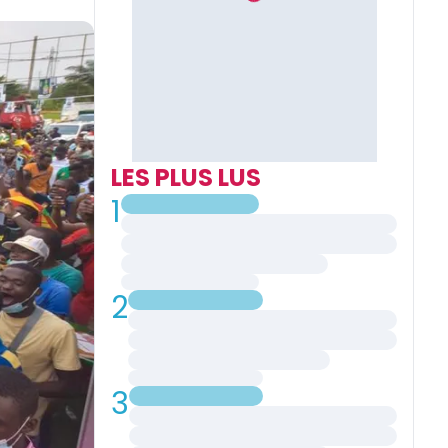
LES PLUS LUS
1
2
3