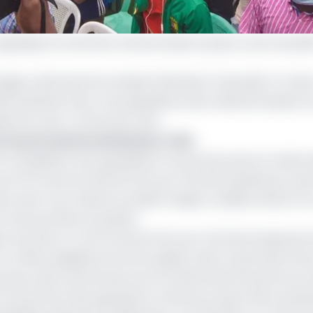
ganisée en territoire Camerounais, le pays a une nouvelle
nergies a été donné au Stade d’Olembe à Yaoundé. En mat
 le Burkina Faso. Les populations de la ville de Douala on
le fan zone : le Parcours Vita.
 sous le charme de Nouhou Tollo
 la compétition aux populations ne pouvant pas se rendre 
us une Fan Zone du côté du Parcours Vita de Douala pour p
 avoir à se rendre au stade l’unique condition étant ici 
 Zone est libre et gratuit.
n du Littoral , la Fan zone du Parcours Vita de Douala pe
 En effet, équipée d’un écran géant, elle va permettre d
preuve, elle a permis de vivre la cérémonie d’ouverture et
 d’ouverture qui opposait le Cameroun pays hôte au Burk