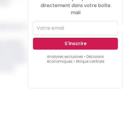
de la
directement dans votre boîte
mail
ance sur la
e celle du
S'inscrire
ien à envier
Analyses exclusives • Décisions
re son match
économiques • Afrique centrale
vre de