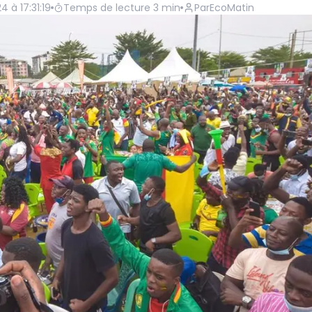
4 à 17:31:19
Temps de lecture
3
min
Par
EcoMatin