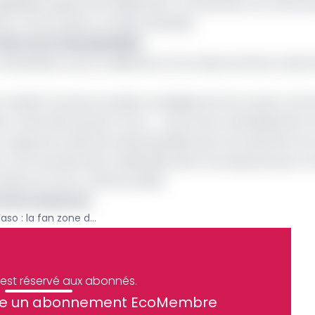
agnifique espace de célébration. Ces derniers au rythme 
ions comme dans un stade véritable.
 des Lions indomptables
Aboubakar seront célébrés ici à la mesure de leur import
ques rendant l’accès au stade compliqué, les fan zones comm
rer cette fête qu’est la Can. « nous avons véritablement r
n supporter des lions indomptables qui a lui choisi de viv
rs vont prendre leurs habitudes dans ces espaces pour vi
nations en terre camerounaise.
ion du Cameroun
Cameroun vs Burkina Faso : la fan zone de Douala a vibré
e est réservé aux abonnés.
site un abonnement EcoMembre