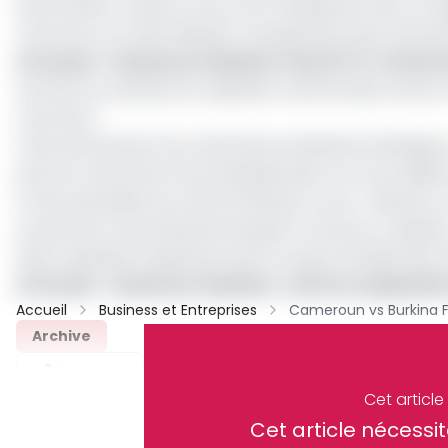
les premiers curieux ont pu vivre l’expérience de ce m
rencontre ont vibré laissant transparaître leurs émot
Lire aussi
:
Cameroun-Burkina-Faso (2-1) : victoire
Les buts sur penalty du capitaine camerounais vincent 
rencontre.
Il faut dire qu’avec les restrictions sanitaires drasti
parcours vita seront les véritables lieux où va se céléb
à ceux qui étaient du côté d’Olembe ce soir » déclare u
au parcours vita de Bonamoussadi. Comme lui , plusieu
façon spéciale l’expérience de la coupe d’Afrique des 
Lire aussi
:
Cameroun-Burkina : voici la composit
Accueil
Business et Entreprises
Archive
Partager
Cet articl
Cet article néces