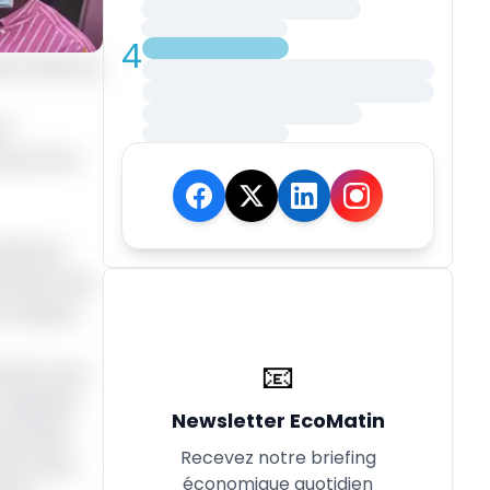
4
 foi vibré au
ch
t pu vivre
dans les
ermettre aux
le respect
📧
rmettra aux
e regarder
Newsletter EcoMatin
 les deux
Recevez notre briefing
ina Faso,
économique quotidien