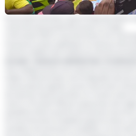
50 ans après la dernière coupe d’Afrique des Nations or
rythme de la plus grande fête du sport en Afrique .
Ce 09 Janvier 2022, le coup d’envoi de la CAN Total E
d’ouverture, le pays organisateur le Cameroun affrontait
cela de la meilleure des manières du côté de la principa
Lire aussi
:
Cameroun vs Burkina Faso : le Cameroun
Dans l’optique de faire vivre toutes les rencontres de
stades, la ville de Douala a mis à la disposition de to
camerounais de regarder tous les matchs de la CAN sans
de toutes les mesures barrières car, l’accès à cette Fan
Lancé ce 09 Janvier 2022 par le gouverneur de la régio
populations d’être au parfum de toutes les rencontres.
les rencontres de la compétition jusqu’à la cloture. La 
premières rencontres de la compétition. Lors du match