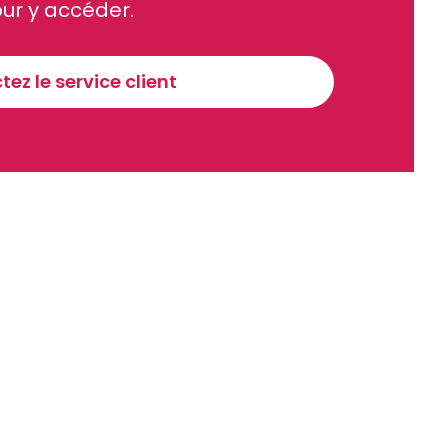
ue et financier tous les jours avant 10 heures.
ur y accéder.
Sinscrire a la newsletter
ez le service client
recevoir nos communications. Vous pouvez vous désabonner à tout moment