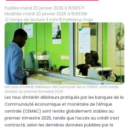
Publiée
mardi 20 janvier 2026 à 15:59:57
Modifiée
mardi 20 janvier 2026 à 15:59:58
Temps de lecture
3
min
Par
Marius Zogo
Les taux d’intérêt débiteurs des banques de la CEMAC sont restés
stables au premier trimestre 2025
Les taux d’intérêt débiteurs pratiqués par les banques de la
Communauté économique et monétaire de l’Afrique
centrale (CEMAC) sont restés globalement stables au
premier trimestre 2025, tandis que l’accès au crédit s’est
contracté, selon les dernières données publiées par la