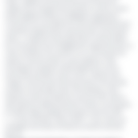
l’huile
»,
explique l’une des femmes aux hommes de
médias venus s’enquérir de la situation. En effet, la vente
d’huile végétale raffinée à la délégation régionale du
Commerce est une initiative de cette administration pour
combattre l’augmentation du prix par des commerçants
véreux.
«
Il s’agit des stocks saisis dans le marché auprès
de commerçants qui ont illégalement augmenté le prix. Il y
a des contrôleurs sur le terrain et si un commerçant est
surpris en train de vendre à un prix supérieur à celui
homologué, ils saisissent systématiquement tous les
stocks qu’ils revendent au prix normal
»,
déclare Laure
Tangmo, chef de service de la promotion et de suivi des
activités commerciales. Selon cette dernière, un litre
d’huile est vendu normalement au prix de 1 150 F dans la
ville de Bertoua. Malheureusement certains commerçants
le vendent depuis quelques semaines au prix de 2 000
F.
« Je viens d’acheter 2 litres à 4000 F
», nous confie une
ménagère rencontrée à l’entrée du marché central de
Bertoua.