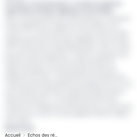
Lire aussi :
Protectionnisme : le Cameroun gèle les
exportations d’huiles végétales et de céréales
Selon tous les grossistes de la ville de Bertoua, une pénurie
d’huile végétale est à l’origine de cette inflation sur le
marché.
«
Il y a effectivement une rupture dans la chaine
d’approvisionnement des huiles végétales. Avant les fêtes
de fin d’année, elle se faisait déjà ressentir, mais ce n’était
pas aussi criard qu’aujourd’hui
»,
affirme un grossiste. Pour
Ahdamou Haman, le PDG de la Société africaine de
négoce (Soaneg), l’une des plus grands surfaces de
distribution de la ville,
«
cette pénurie est le résultat de la
conjoncture internationale liée à la pandémie du Covi-d-19
qui a entrainé la rareté des matières premières dans les
usines de production
»
. En attendant l’évolution de la
situation, les ménages de la ville de Bertoua, ne savent plus
à quel saint se vouer car l’huile végétale raffinée a disparu
des cuisines.
Martin Foula
Accueil
Echos des régions