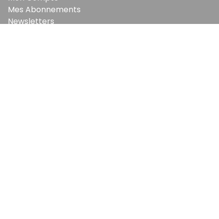
Mes Abonnements
Newsletters
Articles Achetés
SERVICES
Conditions Générales
Politique De Confidentialité
Politique En Matière De Cookies
Contact & Suggestions
LA RÉDACTION
Qui Sommes-Nous?
Nous Rejoindre
Notre Équipe
Lettre Du DP
Recevez notre briefing économique et
financier tous les jours avant 10 heures.