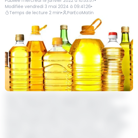
Publiée
mercredi 19 janvier 2022 à 10:53:57
Modifiée
vendredi 3 mai 2024 à 09:41:26
Temps de lecture
2
min
Par
EcoMatin
Vers 11 heures 30 minutes, une quinzaine de femmes en
colère à l’esplanade de la délégation régionale du
Commerce de l’Est à Bertoua ce jeudi 13 janvier 2022. Elles
sont venues dans l’espoir d’acheter de l’huile végétale
raffinée à 1 150 FCFA mais n’ont rien trouvé.
«
C’est depuis
trois jours que je viens ici mais je n’arrive pas à trouver