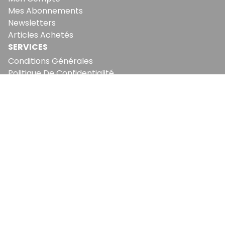
Mes Abonnements
Newsletters
Articles Achetés
SERVICES
Conditions Générales
Politique De Confidentialité
Politique En Matière De Cookies
Contact & Suggestions
LA RÉDACTION
Qui Sommes-Nous?
Nous Rejoindre
Notre Équipe
Lettre Du DP
Recevez notre briefing économique et
financier tous les jours avant 10 heures.