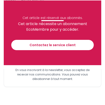
Hysacam
Archive
Partager
Cet article est réservé aux abonnés.
Cet article nécessite un abonnement
EcoMembre pour y accéder.
Recevez notre briefing économique et
financier tous les jours avant 10 heures.
Contactez le service client
Sinscrire a la newsletter
En vous inscrivant à la newsletter, vous acceptez de
recevoir nos communications. Vous pouvez vous
désabonner à tout moment.