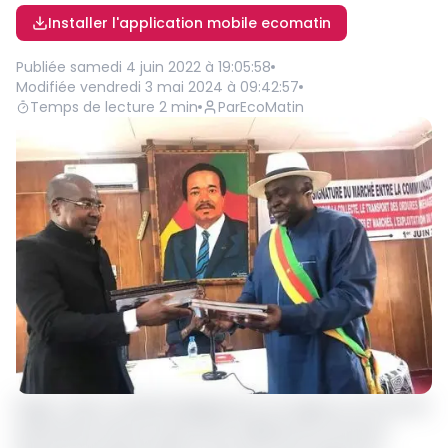
Installer l'application mobile ecomatin
Publiée
samedi 4 juin 2022 à 19:05:58
Modifiée
vendredi 3 mai 2024 à 09:42:57
Temps de lecture
2
min
Par
EcoMatin
Roger Tafam et Michel Ngapanoun ont signé un accord de
partenariat estimé à plus de 10 milliards de FCFA pour