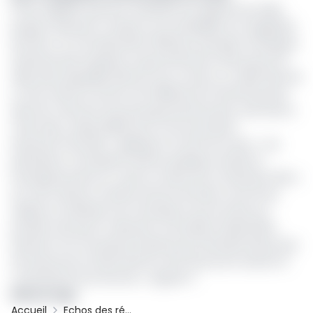
Il faut rappeler que pour atteindre ses objectifs de villes
propres, Hysacam compte sur la solvabilité et la régularité
de l’Etat. Or, le 22 décembre 2020 par exemple, l’entreprise
réclamait des impayés au gouvernement ainsi qu’aux 19
villes dans lesquelles elle est sous contrat. Le crédit était de
ce fait, estimé à environ 20 milliards de FCFA.Intervenant
dans les colonnes du journal gouvernemental, Joël Olomo
Ondo alors, responsable de la communication
Hysacam/Yaoundé, expliquait cet état de chose. « Les
prestations connaissent parfois quelques retards et
l’entreprise prend un coup au niveau de sa trésorerie. Elle a
du mal à assurer certains services de base comme les
salaires et satisfaire ses fournisseurs qui sont liés aux
produits tels que le carburant et les pièces détachées.
Hysacam est une grosse industrie qui nécessite beaucoup
de ressources en permanence afin de pouvoir assurer la
continuité de ses services », arguait-il.
Marius Zogo
Accueil
Echos des régions