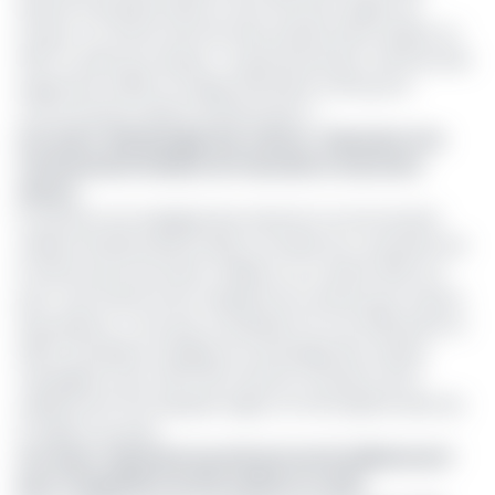
assurer la propreté dans le chef-lieu de la région de
l’Ouest. Le contrat entre les deux parties devra expirer en
2027 et selon les clauses, « le gouvernement camerounais
supportera à 85% la charge financière et 15% par la
Communauté urbaine de Bafoussam ».
Lire aussi :
Ramassage des ordures : Hysacam et la
Communauté Urbaine de Yaoundé se marchent
dessus
En prenant ses engagements devant la Communauté
urbaine de Bafoussam(CUB), la société est consciente de
la tâche qui lui incombe. D’ailleurs, en octobre 2021, son
parc s’est enrichi d’une vingtaine de camions par mesure
de prudence. C’est que, en prélude à la Can 2021 jouée en
2022, l’entreprise chargée du ramassage des ordures
ménagères s’est offert 100 camions à hauteur de 12
milliards de FCFA, lesquels engins ont été répartis dans les
10 régions du pays.
Lire aussi :
Hysacam investit près de 10 milliards de F
pour l’acquisition de 100 camions e
n 2021