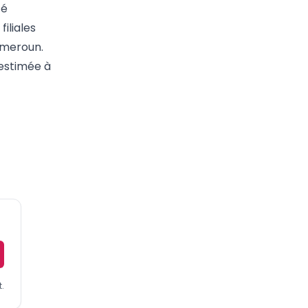
té
iliales
ameroun.
 estimée à
.