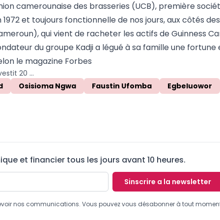
Union camerounaise des brasseries (UCB), première socié
972 et toujours fonctionnelle de nos jours, aux côtés des f
eroun), qui vient de racheter les actifs de Guinness C
ondateur du groupe Kadji a légué à sa famille une fortune
 selon le magazine Forbes
Le Camerounais Kadji Group investit 20 milliards de FCFA dans une usine brassicole au Nigeria
d
Osisioma Ngwa
Faustin Ufomba
Egbeluowor
ue et financier tous les jours avant 10 heures.
Sinscrire a la newsletter
recevoir nos communications. Vous pouvez vous désabonner à tout moment