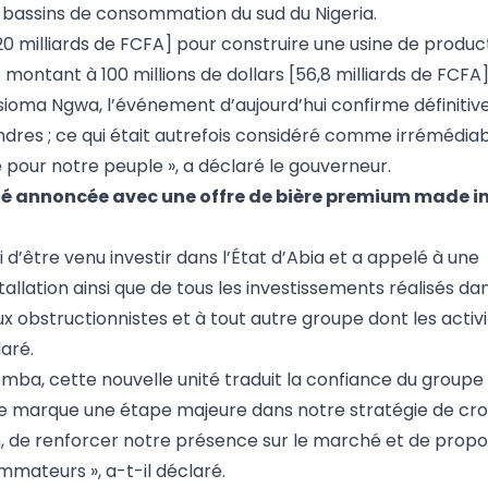
x bassins de consommation du sud du Nigeria.
n 20 milliards de FCFA] pour construire une usine de product
montant à 100 millions de dollars [56,8 milliards de FCFA
sioma Ngwa, l’événement d’aujourd’hui confirme définiti
endres ; ce qui était autrefois considéré comme irrémédiab
 pour notre peuple », a déclaré le gouverneur.
iété annoncée avec une offre de bière premium made i
i d’être venu investir dans l’État d’Abia et a appelé à une
allation ainsi que de tous les investissements réalisés dans
obstructionnistes et à tout autre groupe dont les activi
aré.
omba, cette nouvelle unité traduit la confiance du groupe
e marque une étape majeure dans notre stratégie de croi
, de renforcer notre présence sur le marché et de propo
mateurs », a-t-il déclaré.