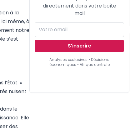
directement dans votre boîte
ion à la
mail
] ici même, à
vement notre
le s’est
S'inscrire
n
Analyses exclusives • Décisions
économiques • Afrique centrale
 l’État. «
tés nuisent
 dans le
ssance. Elle
ser des