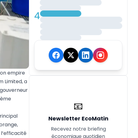
4
 son empire
m Limited, a
e gouverneur
stème
📧
rincipal
Newsletter EcoMatin
 orange,
Recevez notre briefing
’efficacité
économique quotidien