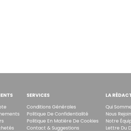
ENTS
SERVICES
LA RÉDAC
pte
Conditions Générales
Qui Somme
nements
Politique De Confidentialité
Nous Rejoi
rs
Politique En Matière De Cookies
Notre Équi
chetés
Contact & Suggestions
Lettre Du 