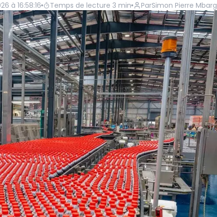
26 à 16:58:16
Temps de lecture
3
min
Par
Simon Pierre Mbar