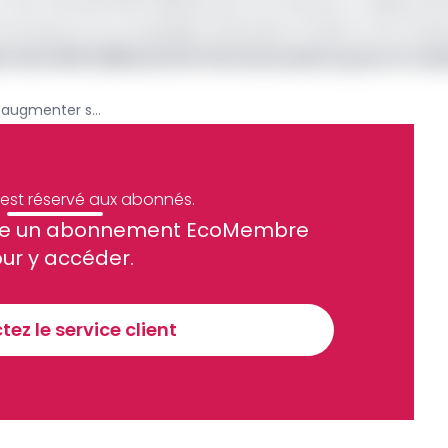
oût total de 648 milliards de FCFA (environ 1 milliard de 
ère du pays et sa compagnie nationale, la Gabon Oil Comp
 des 648 milliards de Fcfa nécessaires pour le rac
Pétrole : Assala Gabon veut augmenter sa production de 15 000 barils/jour dès 2026
e est réservé aux abonnés.
site un abonnement EcoMembre
ue et financier tous les jours avant 10 heures.
ur y accéder.
Sinscrire a la newsletter
ez le service client
recevoir nos communications. Vous pouvez vous désabonner à tout moment