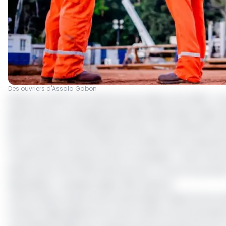
Des ouvriers d'Assala Gabon
Relever de 30% sa production journalière d’ici 2026 ; c’e
général de la compagnie pétrolière gabonaise, Edgar 
gouvernemental le 28 juillet dernier. Pour atteindre cet
d’un nouveau champ offshore en 2026, d’une capacité init
70 000 b/j la production de la compagnie. « Nous men
2026, autour de 15 000 barils par jour. Ce sera le pre
République », explique Edgar Mba Ognane.
Cette hausse rapprochera davantage l’objectif de produ
Clotaire Oligui Nguema lors de sa visite au terminal p