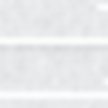
% par rapport à son niveau avant nationalisation. La prod
une accélération de la cadence des projets (forages
lations critiques) et une progression moyenne de 1 000 bar
 l’objet de travaux géologiques dans l’optique d’une revalo
ons relancé le portefeuille d’exploration malgré un décl
2, Nziembou II et un permis satellite) font l’objet de trava
ation, le pétrolier Assala augmente sa production d
 orientation de sa politique industrielle alignée sur les 
trole liquéfié (GPL). « Une équipe pluridisciplinaire travai
jeu stratégique pour l’actionnaire et pour le pays », indi
gique qui sera mise en place par le biais d’un plan ambi
l d’administration de juillet. L’objectif étant de réduire
vec pour cible l’arrêt total du torchage opérationnel d
locale d’Assala Energy auprès du fonds américain Carlyle en