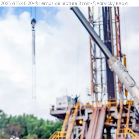
t 2025 à 15:46:20
Temps de lecture
3
min
Par
Vicky BAGAL