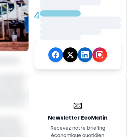
4
directeur
 production
 à plus de
ile visée en
📧
nt de la Ve
Newsletter EcoMatin
tat Brice
Recevez notre briefing
sala Gabon
économique quotidien