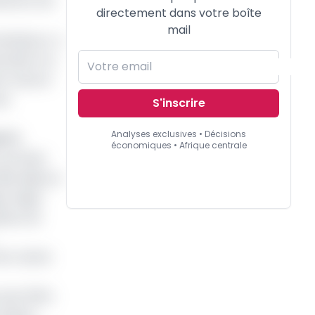
uction est
directement dans votre boîte
mail
ils/jours. A
risation en
in naturel
ux
S'inscrire
Analyses exclusives • Décisions
e 7%
économiques • Afrique centrale
priorités
lle déjà sur
que Edgar
tieux de
e routine
 juin 2024.