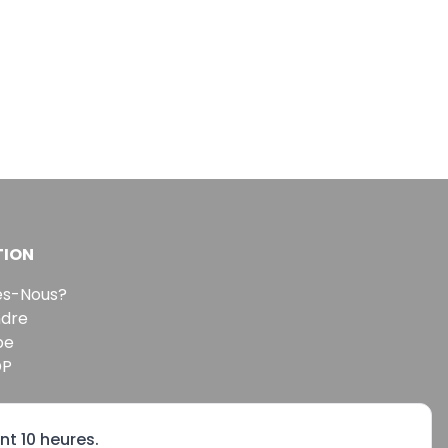
TION
s-Nous?
ndre
pe
DP
nt 10 heures.