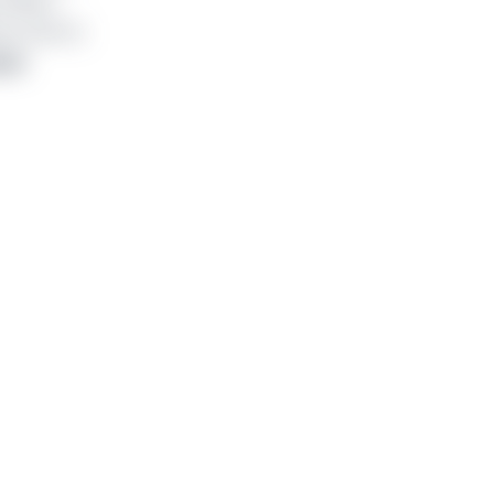
dollars
any (GOC).
hat
.