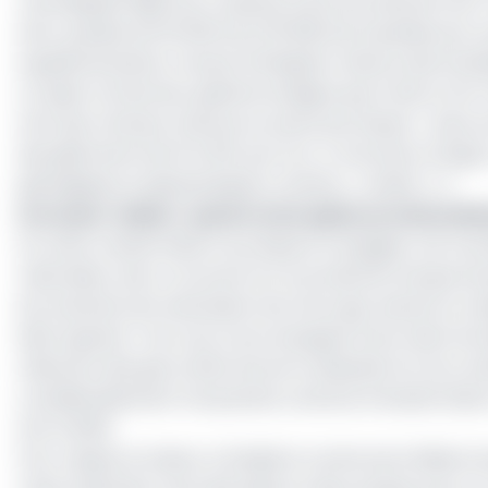
revendiquait déjà une croissance de sa production de 7
donc passée de 52 000 b/j à 55 606 b/j, impulsée par 
supplémentaires, travaux d’intégrité, relance des instal
ce sujet, le Directeur général souligne que 3 blocs font
tant que champs matures en perte de vitesse. « Nous av
des gisements de 15 à 20% par an […] trois blocs (Ozigo 
géologiques et géophysiques continus », révèle-t-il.
Lire aussi :
Gabon : quatre mois après sa nationalis
Du reste, Assala Gabon se prépare à engager une nouvelle
nationales, avec un accent sur la production de gaz de pé
les scénarios de valorisation de notre gaz, devenu un en
Mba Ognane. Tout ceci s’accompagne d’une vision écolo
réduction des gaz à effet de serre adoptée lors du consei
considérablement l’empreinte carbone d’Assala Gabon a
d’ici à 2030.
Pour rappel, le Gabon a finalisé le rachat de la filiale 