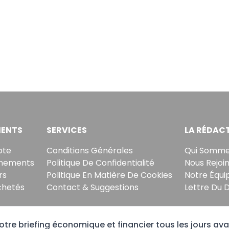
ENTS
SERVICES
LA RÉDAC
pte
Conditions Générales
Qui Somme
nements
Politique De Confidentialité
Nous Rejoi
rs
Politique En Matière De Cookies
Notre Équi
chetés
Contact & Suggestions
Lettre Du 
tre briefing économique et financier tous les jours ava