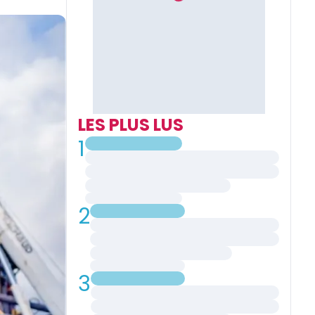
LES PLUS LUS
1
2
3