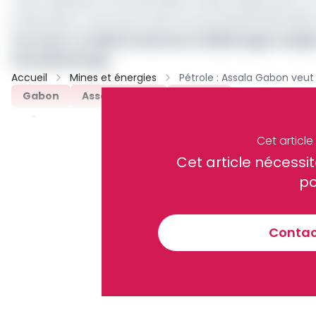
Cette opération s'est déroulée en deux phases pour un c
américains), renforçant ainsi la souveraineté pétroli
Lire aussi :
Le Gabon annonce le déblocage complet
d'Assala Energy
Accueil
Mines et énergies
Gabon
Assala Gabon
Archive
Partager
Cet articl
Cet article néces
Recevez notre briefing économiq
po
Contact
En vous inscrivant à la newsletter, vous acceptez de 