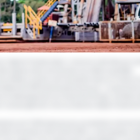
st l’objectif d’Assala Gabon. L’annonce a été faite par le 
Mba Ognane, dans une interview accordée au quotidien
te ambition, le patron de l’entreprise mise sur la mise en
iale de 15 000 barils de pétrole par jour ; ce qui portera
ons le développement du champ de N’Gongui : première hu
mier nouveau gisement mis en production depuis l’avèneme
ction de 73 000 barils par jour promettait le chef de l’E
étrolier de Gamba, le 29 octobre 2024. A cette époque, As