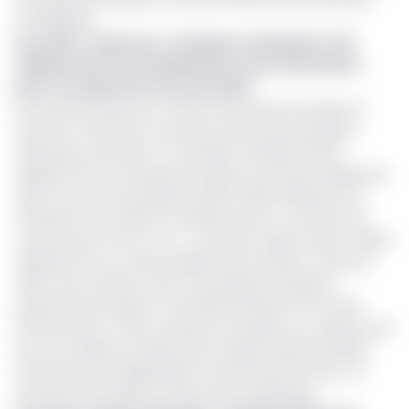
stratégiques.
Lire aussi :
Cameroun : Ecobank va distribuer 12,8
milliards de Fcfa de dividendes à ses actionnaires
pour le compte de l’exercice 2023
Les données issues du Comité national économique et
financier confirment une bonne tenue des principaux
indicateurs d’activité. Le total bilan s’établit à 575,9
milliards FCFA, en hausse par rapport aux 524,5 milliards de
2023. L’encours des dépôts atteint 426,8 milliards FCFA,
traduisant une collecte maîtrisée dans un contexte de
concurrence accrue. L’en- cours des crédits ressort à 180,6
milliards FCFA, un niveau légèrement inférieur à celui de
2023, mais cohérent avec une politique de gestion
prudente des risques et de sélectivité dans l’octroi des
financements. Cette croissance rentable s’ex- plique aussi
par une meilleure maîtrise des charges opérationnelles,
renforcée par la digitalisation avancée des services, un
domaine où Ecobank continue de se distinguer.