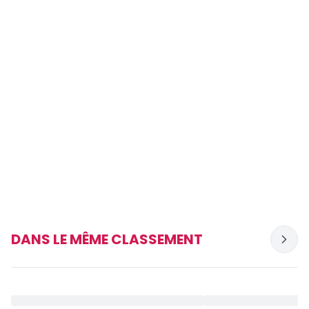
Africa Golden Bank : Un démarrage coûteux mais
structurant pour l’avenir (classement des banques)
DANS LE MÊME CLASSEMENT