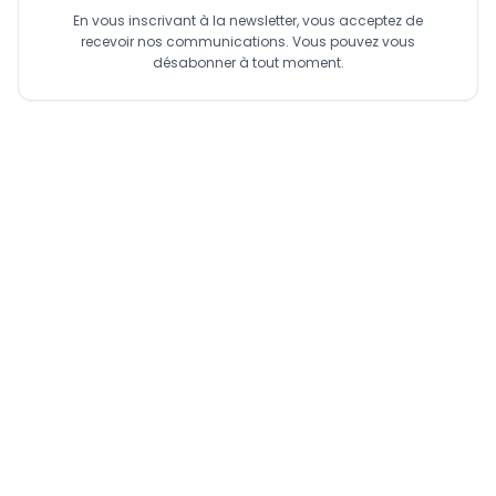
(classement des banques)
En vous inscrivant à la newsletter, vous acceptez de
CITIBANK Cameroun : Rentabilité en hausse, dépôts en
recevoir nos communications. Vous pouvez vous
repli (classement des banques)
désabonner à tout moment.
NFC Bank : Un redressement progressif… et la
privatisation en ligne de mire (classement des
banques)
Access Bank Cameroun : L’ascension éclair d’un
nouveau poids lourd (classement des banques)
UBC : Une reprise prudente portée par la remontée
des dépôts (classement des banques)
La Regionale Bank : Une première année sous le signe
de la croissance… et du nettoyage (classement des
banques)
Standard Chartered Bank : Une année sous le signe de
la transition (classement des banques)
Bange Bank : Bange Bank Cameroun en équilibre
(classement des banques)
BC-PME : La BC-PME réduit son déficit de 212 millions de
FCFA en un an (classement des banques)