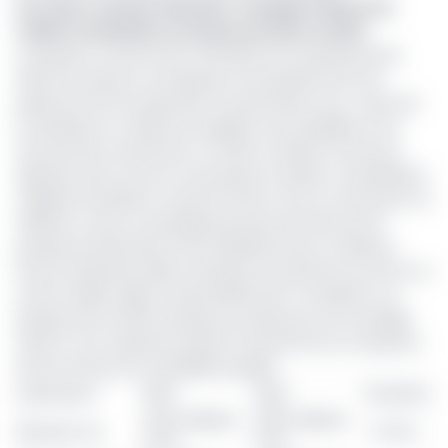
Lire aussi :
Secteur bancaire : Ecobank Cameroun
réalise un bénéfice en hausse de 48% en 2024
Le groupe a notamment intensifié ses investissements
dans les solutions numériques et les plateformes de
paiement afin de répondre à la demande crois- sante de
la clientèle en matière de rapidité, d’accessibilité et de
sécurité des transactions. En 2024, Ecobank Cameroun
apparaît ainsi comme une banque en pleine consolidation,
capable d’améliorer sa performance tout en renforçant sa
résilience. Dans un paysage bancaire dominé par les
groupes panafricains et les établissements à capitaux
locaux de grande taille, la banque se positionne comme un
acteur stable, agile et particulièrement compétitif. Les
perspectives restent positives, portées par une stratégie
claire et une capacité avérée à transformer la croissance
de ses revenus en rentabilité durable.
Indicateurs
2023
2024
Évolution
14,26 milliards
21,05 milliards
Résultat net
+47,5%
FCFA*
FCFA