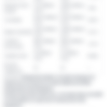
Résultat avant
17,3 milliards
22,86 milliards
+32%
impôts
FCFA*
FCF A
524,5 milliards
575,9 milliards
Total bilan
+9,8 %
FCFA
FCFA
412,6 milliards
426,8 milliards
Dépôts clientèle
+3,4 %
FCFA
FCFA
Crédits à
188,1 milliards
180,6 milliards
-4,0 %
l'économie
FCFA
FCF A
12 milliards
12 milliards
Capital social
Stable
FCFA
FCFA
Nombre
54
54
=
d'agences
Lire aussi
:
Afriland First Bank : Première banque du
Cameroun à franchir les 2 000 milliards de bilan
(classement des banques)
Societe Generale Cameroun : Un leadership consolidé
en attendant un repreneur (classement des
banques)