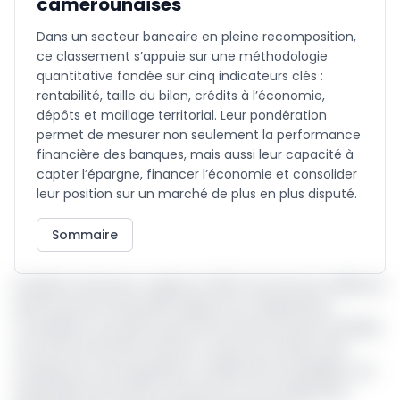
camerounaises
Dans un secteur bancaire en pleine recomposition,
ce classement s’appuie sur une méthodologie
quantitative fondée sur cinq indicateurs clés :
rentabilité, taille du bilan, crédits à l’économie,
dépôts et maillage territorial. Leur pondération
permet de mesurer non seulement la performance
financière des banques, mais aussi leur capacité à
capter l’épargne, financer l’économie et consolider
leur position sur un marché de plus en plus disputé.
Sommaire
Ecobank Cameroun a signé en 2024 l’une de ses meilleures
performances financières depuis son implantation,
consolidant sa position parmi les acteurs les plus rentables
du secteur bancaire national. L’exercice écoulé a été
marqué par une progression notable de la rentabilité, une
dynamique de revenus soutenue et une amélioration