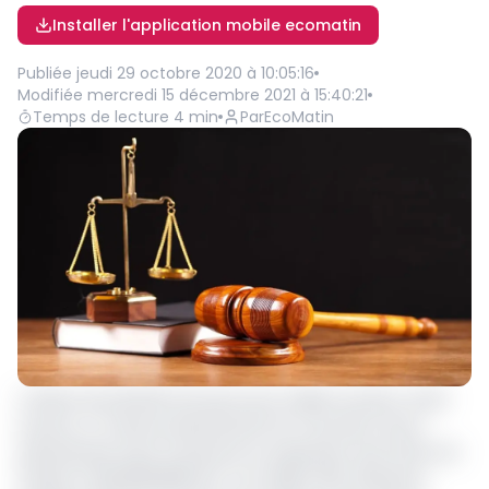
Installer l'application mobile ecomatin
Publiée
jeudi 29 octobre 2020 à 10:05:16
Modifiée
mercredi 15 décembre 2021 à 15:40:21
Temps de lecture
4
min
Par
EcoMatin
L'affaire des 66.000 hectares de la Vallée du Ntem refait
surface. Le Tribunal administratif de Yaoundé Centre
administratif vient d'ordonner la suspension des effets de
l'Arrêté n°000258/MINDCAF du 3 juillet 2012, déclarant