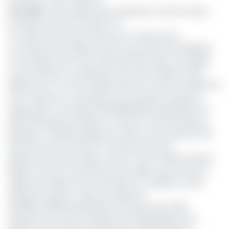
Lire aussi
:
Henri Eyebe Ayissi suspend le contrat de bail
provisoire avec Neo Industry S.A
Le Collectif des Avocats Ntoumou & Mvae avait
successivement déposé des recours gracieux préalables
en annulation des actes administratifs supra, et engagé
une procédure en suspension des effets desdits actes.
Rejoints par les chefs traditionnels de ces deux localités du
Sud-Cameroun, ces derniers ont invoqué la «caducité
depuis 2014», de l’arrêté N°000258/Mindcaf/Sg/D141 du 3
juillet 2012 signé de Philémon Yang, l'ex-Premier Ministre,
déclarant «d’utilité publique les terres d’une superficie de
66.430 hectares 20 ares, 10 centiares dans les
départements de la Mvila, Océan et de la vallée du Ntem,
Région du Sud». Ils soutiennent par ailleurs que le Décret
signé par le Ministre des domaines, du cadastre et des
affaires foncières, viole la circulaire No
000009/Y.18/Mindcaf/D300 du 29 décembre 2005
stipulant que «seul le Président de la République peut