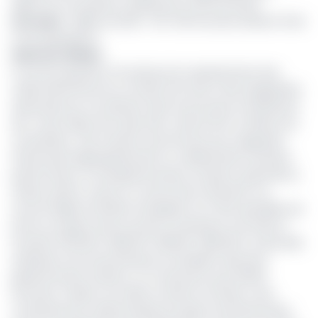
signer les concessions supérieures à 100 hectares».
Lire aussi
:
Vallée du Ntem : 66. 430 hectares divisent l’Etat
et les populations
Suite de l'affaire
Le recours gracieux formulé par les représentants des
collectivités Ntoumou et Mväe fait suite à des irrégularités
observées par ces derniers dans le processus d'attribution
des terres objet de la discorde: notamment, le défaut de
consultation des riverains autochtones qui craignaient
d'éventuels déguerpissements ou détérioration de biens
patrimoniaux ou extrapatrimoniaux (maisons, plantations,
rivières, pistes, routes et constructions diverses). De
sources dignes d'intérêt renseignent sur l'aire querellée qui
porte sur quatre titres fonciers constituant une réserve
foncière (579/VNT, 580/VNT, 581/VNT, 582/VNT), la parcelle
attribuée à Emmanuel Neossi, le Président directeur
général de Neo Industry, ne constituant que 26.000
hectares. D'après ces relais, la réserve foncière a été
constituée pour abriter plusieurs projets révolutionnaires