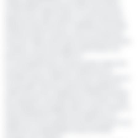
d'utilité publique les travaux de création de la réserve
foncière dans la vallée du Ntem et la construction des
logements pour l'agro-industrie. La même ordonnance
suspend les effets du Décret n° 3294/PM du 11 août 2016
incorporant 66.430 hectares, 10 ares, 20 centiares des
terres de la vallée du Ntem dans le domaine privé de l'Etat.
La décision prononce par ailleurs l'indemnisation de 3
personnes à hauteur de 17.535 FCFA.
Ce nouvel épisode dans la fameuse affaire Collectif des
Avocats Ntoumou & Mvae pour la défense de nos
terres/Neo industry S.A/Etat du Cameroun franchi ainsi un
nouveau palier. Selon Me. Christian Engo, président du
collectif des avocats mobilisés pour la défense des droits
des collectivités coutumières Ntoumou et Mvae, «il s'agit
d'une bataille qui est gagnée. Mais le combat continue. Le
tribunal administratif a répondu favorablement à la
requête aux fins de suspension des effets du Décret et de
l'Arrêté qui nous dépossédaient de plus de 66.000
hectares», s'est-il exprimé.