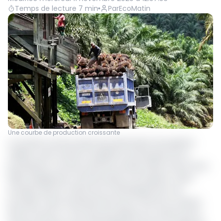
Temps de lecture
7
min
Par
EcoMatin
Une courbe de production croissante
La Société camerounaise des palmeraies (Socapalm),
célèbre cette année le vingtième anniversaire de sa
privatisation, survenue dans les années 2000. Acteur de la
filière oléagineuse camerounaise, la Socapalm a alors
entrepris dans le cadre de son développement, de
procéder à des investissements pour renforcer sa place
dans le secteur. C’est ainsi que depuis son rachat, par le