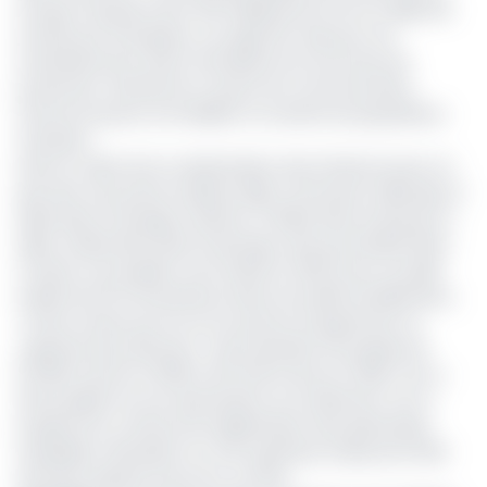
Groupe français Socfin, 150 milliards de FCFA ont déjà été
investis par l’entreprise. Les objectifs visés par ces
investissements étant d’améliorer les structures de
production, étendre les moyens de communication,
rénover les parcs immobiliers et soutenir les populations
riveraines.
Dans le cadre de la modernisation des infrastructures, en
plus des cinq autres huileries déjà construites à Mbongo et
Edéa dans la Sanaga maritime, à Eséka dans le Nyong-et-
Kelle, à Dibombari dans le Moungo, ainsi qu’à Kienké dans
l’Océan, la Socapalm s’est dotée en 2012 d’une nouvelle
huilerie de 30 tonnes/heure dans la localité de Mbambou.
Toutes choses qui ont lui ont permis d’augmenter sa
capacité de production. Cette dernière est passée de
62 266 tonnes en 2000 à 140 349 tonnes en 2019. Ceci a
été possible via une optimisation du rendement via un
programme continue de régénération des palmeraies.
Lesquelles s’étendent sur une superficie totale de 34 651
hectares répartis entre ses six sites.