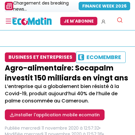
Chargement des breaking
FINANCE WEEK 2026
news...
JE M'ABONNE
ECOMEMBRE
BUSINESS ET ENTREPRISES
Agro-alimentaire: Socapalm
investit 150 milliards en vingt ans
L’entreprise qui a globalement bien résisté à la
Covid-19, produit aujourd’hui 40% de l’huile de
palme consommée au Cameroun.
Installer l'application mobile ecomatin
Publiée
mercredi 11 novembre 2020 à 12:57:32
Modifiée
mercredi 11 novembre 2020 à 12:57:36