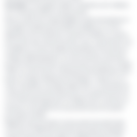
Lire aussi
:
La Socapalm réalise un bénéfice de 9 milliards
er
au 1
semestre 2020 en hausse de 13%
Dans le cadre de sa responsabilité sociale d’entreprises, la
Socapalm emploie près de 5200 travailleurs et a mis à
disposition de ces derniers et de leurs familles sur chacun
de ses sites, des centres de santé. Ceux-ci permettent aux
travailleurs et à leurs familles de bénéficier d’une prise en
charge médicale gratuite. Les soins externes ne pouvant
pas être effectués dans ces structures sont pris en charge
à 80%. Au total, environ 14 000 personnes bénéficient de la
prise en charge médicale de l’entreprise. Toujours sur ce
volet, l’entreprise a entrepris depuis 2017, un vaste plan de
construction et de rénovation pour une durée de huit ans.
A cet effet, 600 logements ont déjà pu être construits ou
rénovés, et le programme se poursuivra pour les quatre
prochaines années.
Rappelons que la Société camerounaise des palmeraies
voit le jour en 1968. Elle fait partie des quatre entreprises