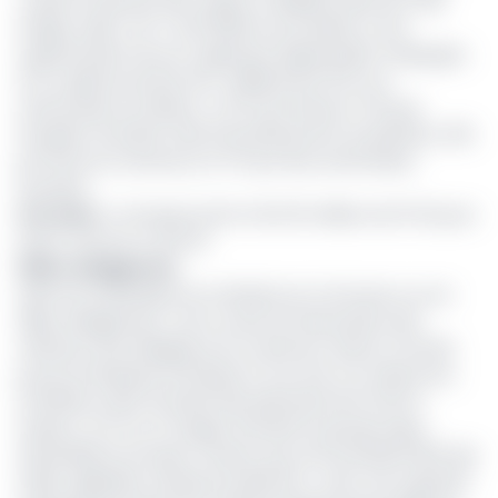
cotées à la Bourse des valeurs mobilières (Bvmac). Elle
intègre celle-ci le 7 avril 2009 en procédant à une
augmentation de son capital par appel public à l’épargne.
D’un capital social de 45,7 milliards de FCFA, son
actionnariat est détenu à 57% par Palcam à 3% par
Socipalm (Société civile d’investissement du palmier), 23%
par l’Etat du Cameroun et 17% par des actionnaires
boursiers.
Lire aussi
:
Le Groupe Socfin offre 50 millions de FCFA pour
lutter contre le Covid-19
Filière oléagineuse
Selon les statistiques du ministère du Commerce, sur la
filière oléagineuse, c’est au sein de l’Association des
raffineurs des oléagineux du Cameroun (Asroc) formée
par les entreprises SCR Maya et Cie, Azur S.A, Sodecoton,
SCS/Rafca, Spfs (Société des palmerais de la ferme
Suisse), CCO S.A. et Saagry (Société du groupe agro-
industrielle du Groupe Youssa), que sont produites 95% des
huiles végétales vendues localement ; avec une capacité