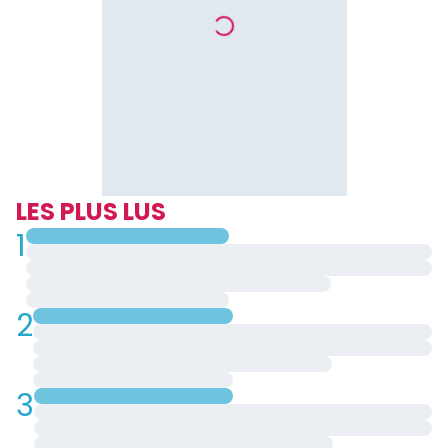
25 839t l’année dernière. L’entreprise attribue ce bilan à «
la
conjugaison d’amélioration de techniques agricoles et
industrielles, d’une maîtrise des coûts de production ainsi
que de facteurs climatiques
».
Pour le groupe tout entier constitué de Spfs Palm’or
(Société des palmeraies de la ferme Suisse), qui produit la
marque d’huile végétale Palm’or, et Camseeds, on
enregistre un chiffres d’affaires consolidé de 40,85
milliards, contre 37,49 en 2019, soit une hausse de 8,96%. Le
LES PLUS LUS
résultat des activités avant impôts pour sa part se chiffre
1
à 14,09 milliards, le résultat net après impôts s'élève à 8,46
milliards.
Lire aussi
:
Agro-industrie : la Socapalm la filiale de Socfin
2
er
la plus rentable d’Afrique au 1
trimestre 2019
3