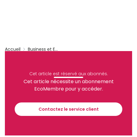
Accueil
Business et Entreprises
Archive
Partager
Cet article est réservé aux abonnés.
Cet article nécessite un abonnement
EcoMembre pour y accéder.
Recevez notre briefing économique et
financier tous les jours avant 10 heures.
Contactez le service client
Sinscrire a la newsletter