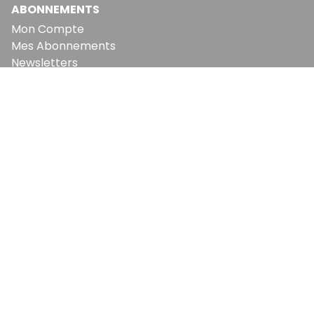
ABONNEMENTS
Mon Compte
Mes Abonnements
Newsletters
Articles Achetés
SERVICES
Conditions Générales
Politique De Confidentialité
Politique En Matière De Cookies
Contact & Suggestions
LA RÉDACTION
Qui Sommes-Nous?
Nous Rejoindre
Notre Équipe
Lettre Du DP
Recevez notre briefing économique et
financier tous les jours avant 10 heures.