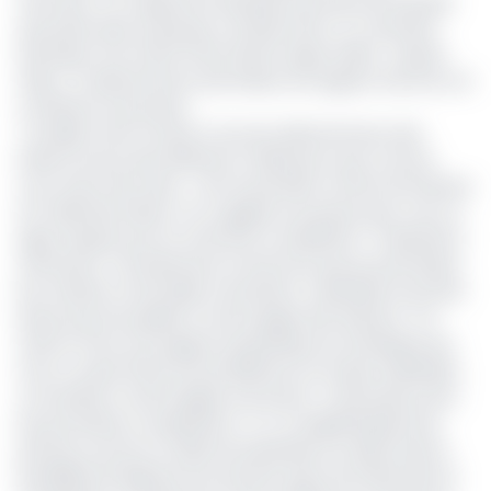
mercredi, en marge de la deuxième journée de la phase
de poules dans le groupe A revêtait donc un caractère
historique. Fier d'avoir enfin brisé le signe indien, Seydou
Zerbo, le sélectionneur des Etalons est apparu très ému en
conférence de presse.
"Je dédie cette victoire à tous les sélectionneurs des
Etalons locaux des différents CHAN parce que comme
vous venez de le dire, c'est la première victoire de l'histoire
du CHAN des Etalons. On a gagné et je pense que c'est un
signe d'espoir pour le côté de la compétition." A déclaré le
technicien. Contrairement à la lecture que pouvait laisser
leur résultat confortable, l'entraîneur burkinabé reconnaît
beaucoup de qualités à cette équipe des Warriors. "On
avait en face une équipe sympathique du Zimbabwe qui
nous a causé d'énormes problèmes sur le plan athlétique.
Je souhaite à cette équipe une bonne continuation pour
les prochaines compétitions." A-t-il magnifié.Après leur
premier succès au CHAN, les burkinabé ont désormais la
possibilité de disputer leur premier quart de finale dans la