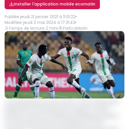
Installer l'application mobile ecomatin
Publiée
jeudi 21 janvier 2021 à 11:01:22
Modifiée
jeudi 2 mai 2024 à 17:31:43
Temps de lecture
2
min
Par
EcoMatin
Trois participations et huit matchs. C'est le temps que le
Burkina Faso a dû attendre pour remporter sa toute
première victoire au Championnat d'Afrique des Nations.
Le succès décroché face au Zimbabwe (3-1) hier