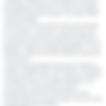
compétition. Il faudra pour cela se défaire du Cameroun,
pays organisateur, dimanche à l'occasion de la troisième
et dernière journée dans le groupe A. Une mission difficile
mais pas impossible.
"Nous jouons contre le pays hôte certes, ça les avantage
et il a son public, il a son terrain... Nous allons jouer avec
nos armes et nous battre pour atteindre nos objectifs." a
promis Seydou Zerbo. L'autre affiche du groupe mettra en
opposition, le Mali et le Zimbabwe déjà éliminés. Le coach
burkinabé souhaite voir les Warriors aborder la partie sans
aucune réserve.
"Je pense que cette équipe doit jouer pour le respect du
football, le Zimbabwe doit se faire respecter, le Zimbabwe
aussi doit chercher à rentrer avec un point pour respecter
le football et l'honneur du football zimbabwéen." A-t-il
recommandé. Les deux affiches se joueront
simultanément dimanche, 24 janvier 2021 au Stade
Ahmadou Ahidjo pour Cameroun-Burkina Faso et au stade
de Japoma pour Mali-Zimbabwe.