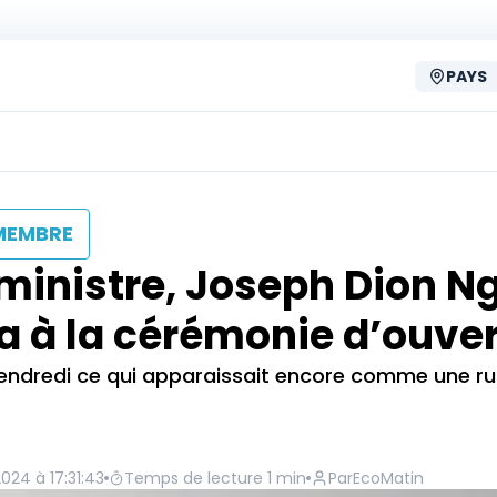
PAYS
MEMBRE
ministre, Joseph Dion N
ya à la cérémonie d’ouve
 vendredi ce qui apparaissait encore comme une r
2024 à 17:31:43
Temps de lecture
1
min
Par
EcoMatin