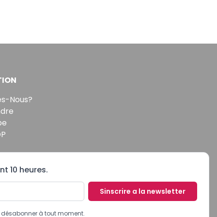
TION
s-Nous?
ndre
pe
DP
nt 10 heures.
Sinscrire a la newsletter
us désabonner à tout moment.