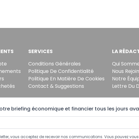
ENTS
SERVICES
LA RÉDAC
pte
Conditions Générales
Qui Somme
nements
Politique De Confidentialité
Nous Rejoi
rs
Politique En Matière De Cookies
Notre Équi
chetés
Contact & Suggestions
Lettre Du 
tre briefing économique et financier tous les jours ava
sletter, vous acceptez de recevoir nos communications. Vous pouvez vo