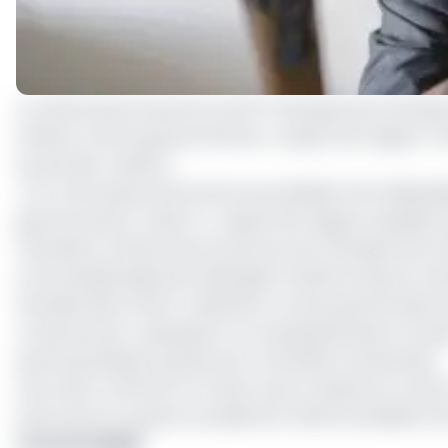
e
La cérémonie d’ouverture du 6
Championnat d’Afrique 
ministre chef du gouvernement, Joseph Dion Ngute. L’inf
du premier ministre.
« Sur très hautes instructions du président de la Républ
gouvernement, Chief Dr. Joseph Dion Ngute, présidera l
Yaoundé, la cérémonie d’ouverture du Championnat d’A
communiqué signé par Balungeli Confiance Ebune, le di
Paul Biya devra donc s’absenter à cette grand’messe d
camerounais
», qui jusqu’ici, ne manquait jamais l’o
sportif grandiose, qui plus est, à l’échelle continentale.
Ceci vient confirmer la rumeur de son absence à cette c
avant qu’il ne reçoive au palais de l’unité le président de
Yannick KENNE