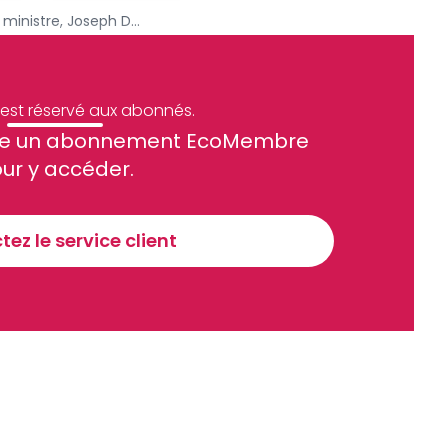
CHAN 2020 : le premier ministre, Joseph Dion Ngute, va représenter Paul Biya à la cérémonie d’ouverture
e est réservé aux abonnés.
site un abonnement EcoMembre
ue et financier tous les jours avant 10 heures.
ur y accéder.
Sinscrire a la newsletter
ez le service client
recevoir nos communications. Vous pouvez vous désabonner à tout moment