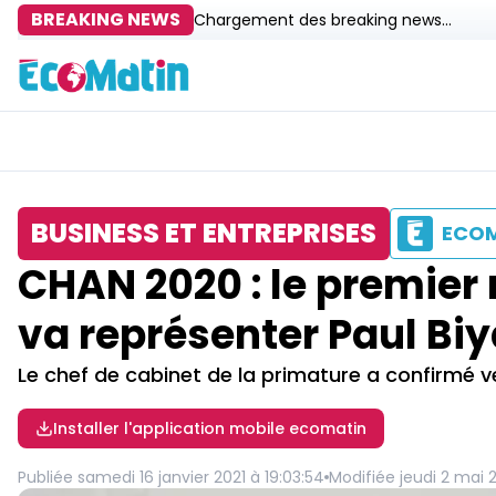
BREAKING NEWS
Chargement des breaking news...
BUSINESS ET ENTREPRISES
ECO
CHAN 2020 : le premier 
va représenter Paul Bi
Le chef de cabinet de la primature a confirmé
Installer l'application mobile ecomatin
Publiée
samedi 16 janvier 2021 à 19:03:54
Modifiée
jeudi 2 mai 