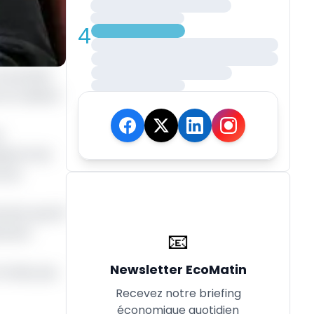
4
le premier
r le Cabinet
u
isports de
e du
mier sportif
nement
📧
Newsletter EcoMatin
 toile, peu
Recevez notre briefing
économique quotidien