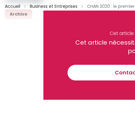
Accueil
Business et Entreprises
Archive
Partager
Cet articl
Cet article néces
Recevez notre briefing économiq
po
Contact
En vous inscrivant à la newsletter, vous acceptez de 