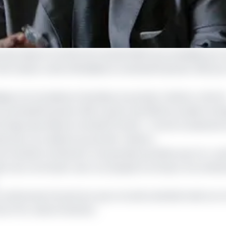
des Nations (CHAN) de football 2020 sera présidée par 
ormation a été officialisée le vendredi 15 janvier 2021 pa
ique, Son Excellence Paul Biya, le premier ministre, chef d
e samedi 16, janvier 2021, à partir de 15h30 au stade Omn
frique des Nations football (CHAN)
». Tel est la substanc
recteur du cabinet du premier ministre.
u football continental. Une grande première pour le «
pre
ccasion de communier avec son peuple à la faveur d’un évé
érémonie d’ouverture, qui a circulé vendredi matin sur la
 la FIFA, Gianni Infantino.