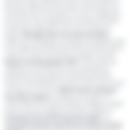
personnel. Ladite prime sera versée, conformément aux
conclusions de la concertation, en 6 mois. Il a également
été convenu d’une renégociation de la prime de cession
en discussion. Mais jusqu’ici, aucun mot officiel de la
banque.
Imbroglio autour de cession de la Bicec
D’après des témoignages, les employés revendiquent aussi
le non-paiement d’une prime promise par la Bicec dans le
cadre de la cession de la banque au groupe marocain
Banque centrale populaire
(
BCP
). Cette cession est
supposée avoir été faite alors qu’une procédure de
protestation reste pendante au tribunal de première
instance (TPI) de Bonanjo à Douala. En effet, deux avocats
au barreau du Cameroun (
Michel Janvier Voukeng
et
Guy-Alain Tougoua
), ont déposé une requête, le 4
octobre 2018, aux fins d’être autorisés à assigner en référé
d’heure à heure, les dirigeants de la Bicec, de BPCE, la
Commission des marchés financiers (CMF)
et la
Commission bancaire des États de l’Afrique centrale