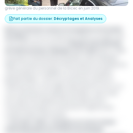
grève générale du personnel de la Bicec en juin 2019.
Fait partie du dossier
:
Décryptages et Analyses
Motus et bouche cousue sur les grèves et la cession
de la Bicec
C’est au forceps qu’EcoMatin a pu glaner des
informations qui ont secoué la
Banque internationale
du Cameroun pour l’épargne et le crédit
(Bicec), filiale
du groupe français Banque populaire caisse d’épargne
(Bpce). Pas plus tard que le 10 juin dernier, les employés de
cette banque ont engagé un mouvement de grève
générale depuis. «
Nous ne sommes pas contents du
traitement qu’on nous inflige. Depuis près de 4 ans, on ne
nous octroie plus de crédits par exemple
», avait confié
sous cape une employée. Elle avait ajouté que le
mouvement de grève concerne les 37 agences que
compte la Bicec dans le pays.
>> Lire aussi -
Bicec : une grève sur tout le réseau
national paralyse les activités de la banque