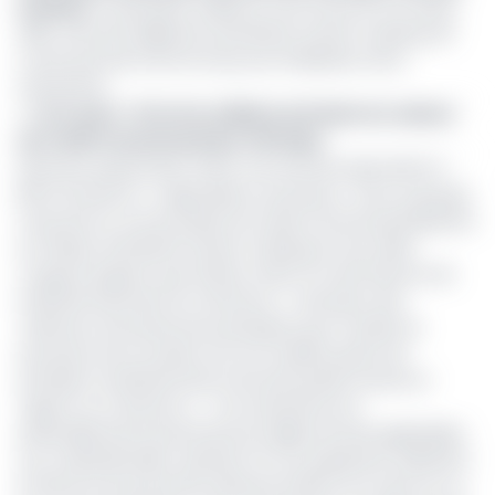
(Cobac)
. La première audience s’est tenue le 12 octobre
2018. Joint par téléphone, Me Michel Janvier Voukeng, dit
n’avoir pas été informé d’aucune finalisation de la
transaction.
>> Lire aussi -
Près d’un milliard volé dans les caisses
du Crédit Communautaire d’Afrique
Dans leur exposé des motifs, ces avocats reprochent à
BPCE l’entrée en «
négociations exclusives
», avec le groupe
marocain en vue du projet de cession de ses participations
en Afrique. Me Michel Janvier Voukeng et Guy-Alain
Tougoua arguent que la Bicec étant l’un des fleurons de
l’industrie bancaire du Cameroun, «
l’exclusion des
nationaux tant personnes physiques que morales du
processus de sa cession est une violation grave de
principes constitutionnels et de droit public et privé en
vigueur au Cameroun
». «
Cet ostracisme est
particulièrement proscrit par les règles de droit applicables
aux multinationales
», ajoutent-ils. Les requérants sollicitent
la réforme du processus initié par le BPCE, du moins en ce