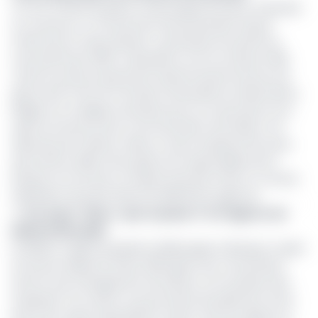
Ce mot d’ordre de grève a été programmé pour s’étendre
sur trois jours. Le mouvement de protestation devait
s’effectuer en deux phases. La première du lundi 10 au
mercredi 12 juin 2019. La deuxième, du 24 au 26 juin 2019.
L’arrêt du service devait être observé durant les jours de
grève de 8 h 30 à 13 h 30 dans l’ensemble du réseau Bicec.
Malgré nos multiples tentatives pour en savoir plus sur le
sujet, les services de la communication de la Bicec ont
répondu par le silence. Mais un autre employé fait savoir
que lundi au début de la grève, les responsables de la
banque ont envoyé un huissier de justice faire un constat
d’abandon de poste dans les différentes agences.
>> Lire aussi -
Bicec : que se passe t-il a l’agence de
Ndokoti (Douala)
EcoMatin a appris qu’après le débrayage, la Banque a repris
du service depuis le 13 juin 2019 après une concertation
entre le top management de la Bicec et le syndicat des
employés. Il en ressort une promesse de paiement d’une
prime de cession équivalente à deux mois de salaires au