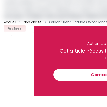
soutien politique. Sur ce dernier point, le nouveau chef
Douanes, Hugues Modeste Odjangou, sur appel à candidat
Lire aussi :
Le Gabon crée un portail pour réduire le f
Accueil
Non classé
Archive
Partager
Cet articl
Cet article néces
Recevez notre briefing économiq
po
Contact
En vous inscrivant à la newsletter, vous acceptez de 