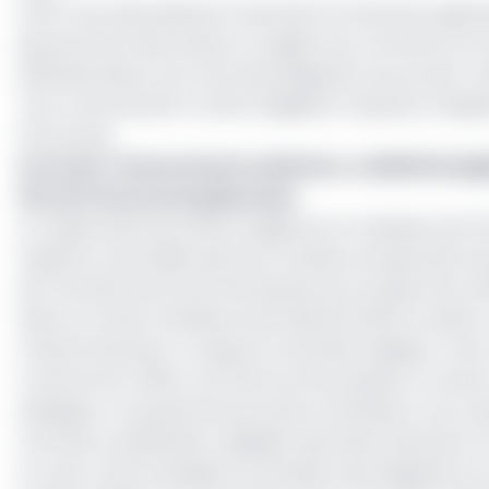
Enfin, il est demandé de transmettre la Direction géné
gouvernance (les statuts, le registre du commerce et du c
administrateurs, les noms des dirigeants, les procès-ve
Tout contrevenant à cette obligation s'expose à l'applic
l’Économie.
Lire aussi :
Financements extérieurs, viabilité budgé
tête de l’économie gabonaise
Au regard des documents exigés par le ministère de l’Éco
risques et anomalies dans les comptes annuels des entre
de contrôle interne de l'entreprise pour évaluer leur effi
Selon le Fonds monétaire international (FMI), le Gabon
ni états financiers, ni rapports d’activité réguliers. Fac
a annoncé en 2024, une réforme d’envergure à travers 
publiques. Ce qui devrait permettre d’instaurer une 
contrôle, la publication régulière des états financiers e
En outre, il est envisagé la nomination des dirigeants