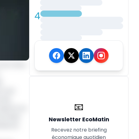
4
a Vie Chère,
t
il est
x des
📧
rapports sur
s années
Newsletter EcoMatin
endes de
Recevez notre briefing
économique quotidien