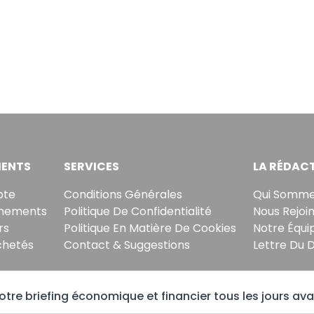
ENTS
SERVICES
LA RÉDAC
pte
Conditions Générales
Qui Somme
nements
Politique De Confidentialité
Nous Rejoi
rs
Politique En Matière De Cookies
Notre Équi
chetés
Contact & Suggestions
Lettre Du 
tre briefing économique et financier tous les jours ava