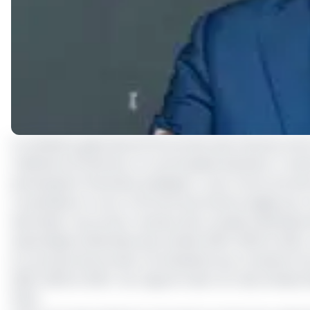
Le ministère gabonais de l'Économie, des Finances, de l
a diffusé le 20 dernier un communiqué adressé à « toute
participation financière publique) », pour fournir les 
comptable en cours. Parmi les documents exigés par ce
demandé : les procès-verbaux des conseils d'administ
assemblées Générales des années 2022-2023 et 2024 ; le
le contrôle interne des Commissaires aux comptes (C
2022-2023 et 2024 ; les rapports des CAC des années 2
l'État.