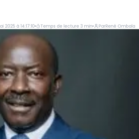
i 2025 à 14:17:10
Temps de lecture
3
min
Par
René Ombala