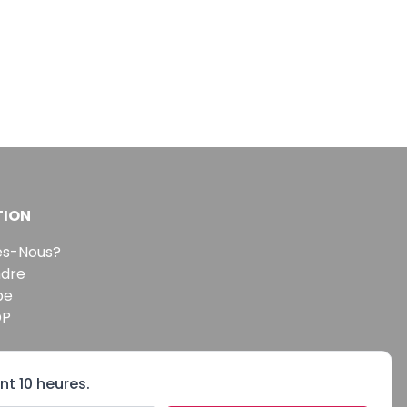
TION
s-Nous?
ndre
pe
DP
nt 10 heures.