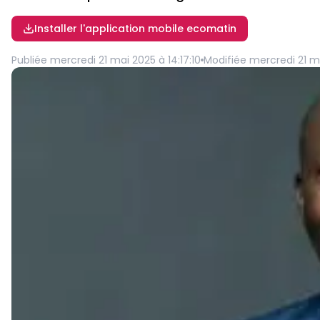
Installer l'application mobile ecomatin
Publiée
mercredi 21 mai 2025 à 14:17:10
Modifiée
mercredi 21 ma