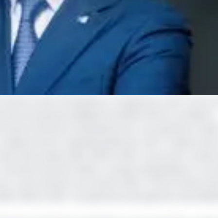
a Dette et des Participations, Chargé de la Lutte contre l
s les entreprises publiques (sociétés d'État et sociétés à
documents financiers nécessaires pour une opération d’audi
 département ministériel piloté par Henri-Claude Oyima, 
ration des années 2022-2023 et 2024 ; les procès-verbau
s états financiers (bilan, comptes d'exploitation) ; les 
AC) conformément aux articles 438 et 715 de l'OHADA de
022-2023 et 2024 ; les quittances de paiement des divid