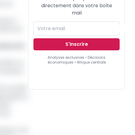
e à la
directement dans votre boîte
mail
aires). «
nistère de
S'inscrire
Oyima à la
Analyses exclusives • Décisions
ntifier les
économiques • Afrique centrale
procédures
té ne publie
ligui Nguema,
rises
es de
itique ou de