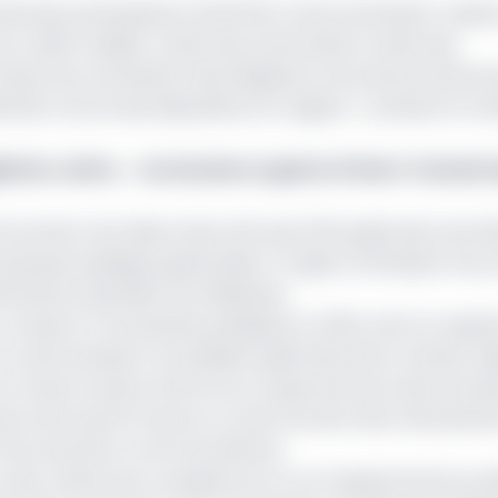
rale des participations (DGPAR), la documentation relativ
rédit mobilier, la liste des actionnaires, la liste des
rbaux de nominations des dirigeants, les pactes d'actionn
ation stricte des dispositions en vigueur », prévient le mi
taire, dette… : les dossiers urgents d’Henri-Claude 
nomie, il est désormais clair que l’État gabonais veut ide
prises publiques gabonaises. Il s'agit ici d'analyser les 
cacité et identifier les faiblesses.
 compte 27 entreprises publiques en 2024, dont la majori
e à cette situation, le président gabonais, Brice Clotaire O
la mise en place d’une loi sur la gouvernance des entrep
culture de la performance, le renforcement des mécanism
t les sanctions contre les dérives.
 sur des critères de compétence et non d’appartenance pol