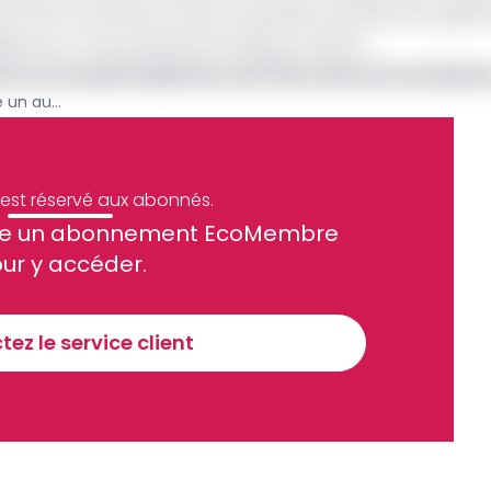
 de l’Etat a innové lors de la nomination du directeur géné
ures. Ce qui relevait de l’inédit au Gabon.
lou sur les participations de l’État dans les entrepris
Gabon : Henri-Claude Oyima lance un audit comptable des entreprises publiques sur la période 2022-2024
e est réservé aux abonnés.
site un abonnement EcoMembre
ue et financier tous les jours avant 10 heures.
ur y accéder.
Sinscrire a la newsletter
ez le service client
recevoir nos communications. Vous pouvez vous désabonner à tout moment